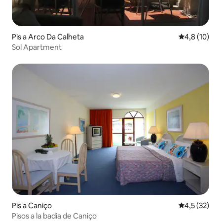
Pis a Arco Da Calheta
4,8 de puntu
4,8 (10)
Sol Apartment
Pis a Caniço
4,5 de puntu
4,5 (32)
Pisos a la badia de Caniço