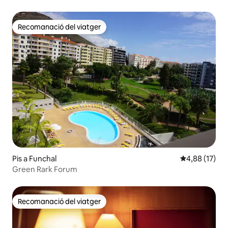
Recomanació del viatger
Recomanació del viatger
Pis a Funchal
4,88 de puntu
4,88 (17)
Green Rark Forum
Recomanació del viatger
Recomanació del viatger