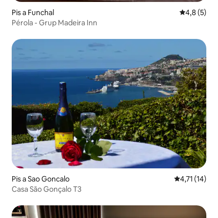
Pis a Funchal
4,8 de punt
4,8 (5)
Pérola - Grup Madeira Inn
Pis a Sao Goncalo
4,71 de puntu
4,71 (14)
Casa São Gonçalo T3