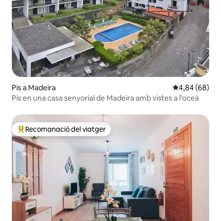
Pis a Madeira
4,84 de puntua
4,84 (68)
Pis en una casa senyorial de Madeira amb vistes a l'oceà
Recomanació del viatger
Principals recomanacions dels viatgers