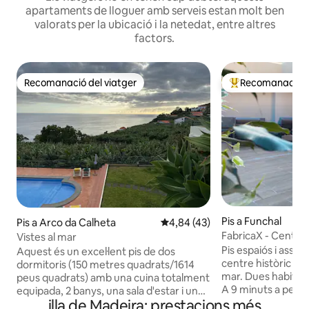
apartaments de lloguer amb serveis estan molt ben
valorats per la ubicació i la netedat, entre altres
factors.
Recomanació del viatger
Recomanació de
Recomanació del viatger
Principals recoma
Pis a Funchal
Pis a Arco da Calheta
4,84 de puntuació mitjana d'un 
4,84 (43)
FabricaX - Centre 
Vistes al mar
Pis espaiós i assole
Aquest és un excel·lent pis de dos
centre històric de
dormitoris (150 metres quadrats/1614
mar. Dues habitaci
peus quadrats) amb una cuina totalment
A 9 minuts a peu d
equipada, 2 banys, una sala d'estar i una
illa de Madeira: prestacions més
passeig i restaura
terrassa amb vistes directes al mar.