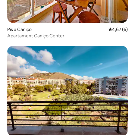
Pis a Caniço
4,67 de puntu
4,67 (6)
Apartament Caniço Center