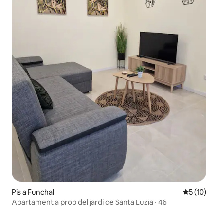
Pis a Funchal
5 de puntu
5 (10)
Apartament a prop del jardí de Santa Luzia · 46