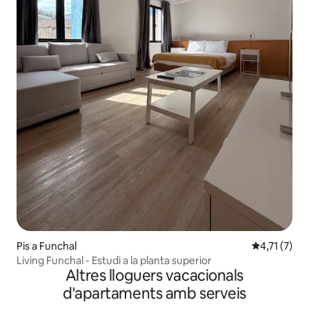
Pis a Funchal
4,71 de punt
4,71 (7)
Living Funchal - Estudi a la planta superior
Altres lloguers vacacionals
d'apartaments amb serveis