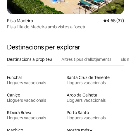
Pis a Madeira
4,65 de puntua
4,65 (37)
Pis a l'illa de Madeira amb vistes a l'oceà
Destinacions per explorar
Destinacions a prop teu
Altres tipus d'allotjaments
Els m
Funchal
Santa Cruz de Tenerife
Lloguers vacacionals
Lloguers vacacionals
Caniço
Arco da Calheta
Lloguers vacacionals
Lloguers vacacionals
Ribeira Brava
Porto Santo
Lloguers vacacionals
Lloguers vacacionals
Machico
Mostra més