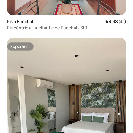
Pis a Funchal
4,98 de puntu
4,98 (41)
Pis cèntric al nucli antic de Funchal - St 1
Superhost
Superhost