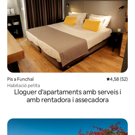
Pis a Funchal
4,58 de puntua
4,58 (52)
Habitació petita
Lloguer d'apartaments amb serveis i
amb rentadora i assecadora