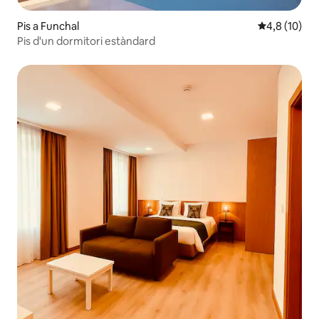
Pis a Funchal
4,8 de puntu
4,8 (10)
Pis d'un dormitori estàndard