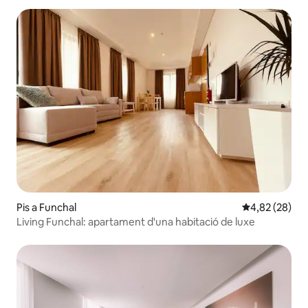
Pis a Funchal
4,82 de puntua
4,82 (28)
Living Funchal: apartament d'una habitació de luxe