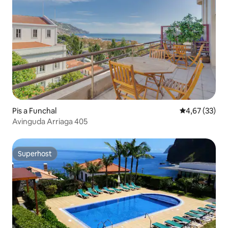
Pis a Funchal
4,67 de puntua
4,67 (33)
Avinguda Arriaga 405
Superhost
Superhost