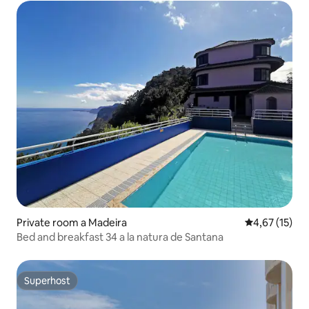
Private room a Madeira
4,67 de puntu
4,67 (15)
Bed and breakfast 34 a la natura de Santana
Superhost
Superhost