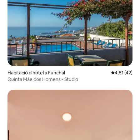
Habitació d'hotel a Funchal
4,81 de puntu
4,81 (42)
Quinta Mãe dos Homens - Studio