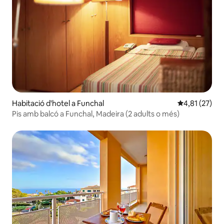
Habitació d'hotel a Funchal
4,81 de puntu
4,81 (27)
Pis amb balcó a Funchal, Madeira (2 adults o més)