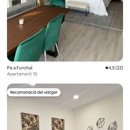
Pis a Funchal
4,5 de puntu
4,5 (22)
Apartament 10
Recomanació del viatger
Recomanació del viatger