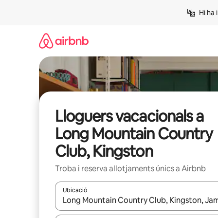
Salta
Hi ha 
Lloguers vacacionals a
Long Mountain Country
Club, Kingston
Troba i reserva allotjaments únics a Airbnb
Ubicació
Quan els resultats estiguin disponibles, podràs naveg