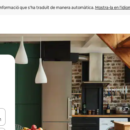
informació que s'ha traduït de manera automàtica. 
Mostra-la en l'idio
ar-hi a través de les tecles de les fletxes (amunt i avall), o bé fent un t