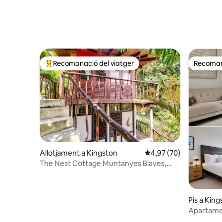
Recomanació del viatger
Recomana
Principals recomanacions dels viatgers
Recomana
Allotjament a Kingston
4,97 de puntuació mitja
4,97 (70)
The Nest Cottage Muntanyes Blaves,
Jamaica
Pis a King
Apartamen
la munta