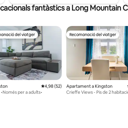
acacionals fantàstics a Long Mountain 
anació del viatger
Recomanació del viatger
ls recomanacions dels viatgers
Recomanació del viatger
ana d'un total de 5; 17 avaluacions
ston
4,98 de puntuació mitjana d'un total de 5; 52
4,98 (52)
Apartament a Kingston
L'acollidor •Només per a adults•
Crieffe Views - Pis de 2 habitac
davant de l'estadi nacional