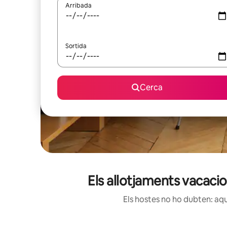
Arribada
Sortida
Cerca
Els allotjaments vacaci
Els hostes no ho dubten: aqu