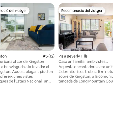
ció del viatger
Recomanació del viatger
ció del viatger
Recomanació del viatger
ston
5 de puntuació mitjana d'un total de 5; 1
5 (12)
Pis a Beverly Hills
 urbana al cor de Kingston
Casa unifamiliar amb vistes
panoràmiques en una comunita
a benvinguda a la teva llar al
Aquesta encantadora casa unif
ngston. Aquest elegant pis d'un
2 dormitoris es troba a 5 minuts
 ofereix unes vistes
sobre de Kingston, a la comuni
ues de l'Estadi Nacional i un
tancada de Long Mountain Cou
dissenyat amb molta cura que
amb seguretat les 24 hores, pis
a comoditat amb l'elegància
botiga. La comunitat té vistes a la ciutat i
s,
té una vista increïble del mar Ca
 estades en solitari, l'allotjament
Relaxa't diàriament amb les pi
a d'un total de 5; 134 avaluacions
t al centre i permet accedir
i majestuoses muntanyes blave
 a New Kingston, a restaurants,
dormitori posterior o del jardí. E