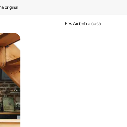
ma original
Fes Airbnb a casa
oc a la pantalla o fent-hi lliscar el dit.