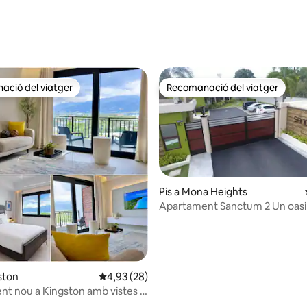
ció del viatger
Recomanació del viatger
ció del viatger
Recomanació del viatger
Pis a Mona Heights
Apartament Sanctu
na d'un total de 5; 70 avaluacions
ston
4,93 de puntuació mitjana d'un total de 5; 28
4,93 (28)
t nou a Kingston amb vistes a
nya