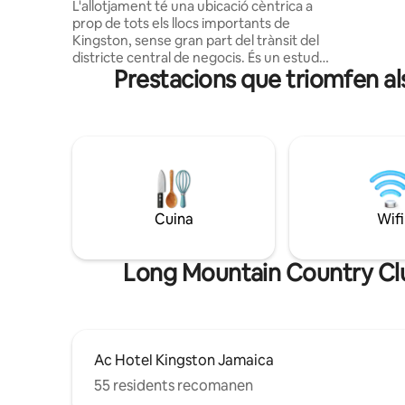
vistes a la ciutat
L'allotjament té una ubicació cèntrica a
a botigues
prop de tots els llocs importants de
negocis. Àmplia habitació, sala d'estar
Kingston, sense gran part del trànsit del
confortab
districte central de negocis. És un estudi
bany mode
Prestacions que triomfen al
únic i seleccionat decorat amb
ciutat amb
sensibilitats refinades de l'època
moderna de mitjans de segle. Està
totalment equipat amb tots els serveis
necessaris per gaudir d'una experiència
com a casa. Situat en una comunitat
tranquil·la i treballadora que camina lluny
de l'hospital, l'oficina de correus,
l'església, el bar de rom, el supermercat,
Cuina
Wifi
el mercat d'agricultors, la comissaria de
policia, la farmàcia i el caixer automàtic.
Long Mountain Country Club,
Ac Hotel Kingston Jamaica
55 residents recomanen