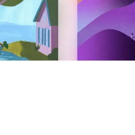
Activitat com a amfitrió
Fes Airbnb a casa
Ofereix la teva experiència a Airbnb
Ofereix el teu servei a Airbnb
AirCover per a amfitrions
Recursos per a l'amfitrió