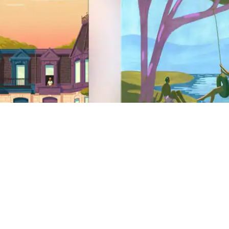
Peu de pàgina del lloc web
Ajuda
Centre d'ajuda
Ajuda en temes de seguretat
AirCover
Contra la discriminació
Ajuda a la discapacitat