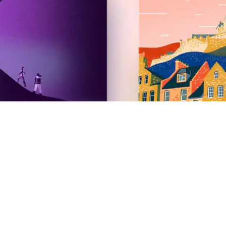
Airbnb
Edició d'estiu del 2026
Sala de premsa
Treballa amb nosaltres
Inversors
Targetes regal