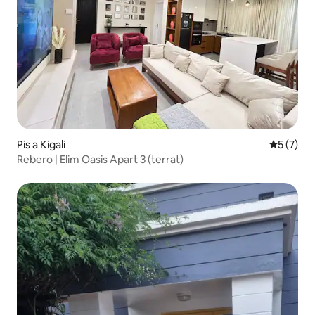
Pis a Kigali
5 de punt
5 (7)
Rebero | Elim Oasis Apart 3 (terrat)