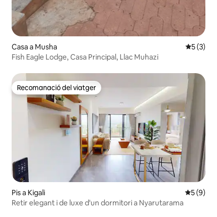
Casa a Musha
5 de punt
5 (3)
Fish Eagle Lodge, Casa Principal, Llac Muhazi
Recomanació del viatger
Recomanació del viatger
Pis a Kigali
5 de punt
5 (9)
Retir elegant i de luxe d'un dormitori a Nyarutarama