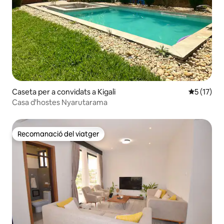
Caseta per a convidats a Kigali
5 de puntu
5 (17)
Casa d'hostes Nyarutarama
Recomanació del viatger
Recomanació del viatger