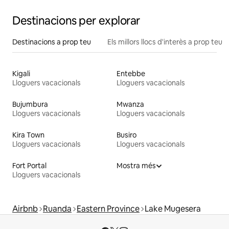
Destinacions per explorar
Destinacions a prop teu
Els millors llocs d'interès a prop teu
Kigali
Entebbe
Lloguers vacacionals
Lloguers vacacionals
Bujumbura
Mwanza
Lloguers vacacionals
Lloguers vacacionals
Kira Town
Busiro
Lloguers vacacionals
Lloguers vacacionals
Fort Portal
Mostra més
Lloguers vacacionals
Airbnb
Ruanda
Eastern Province
Lake Mugesera