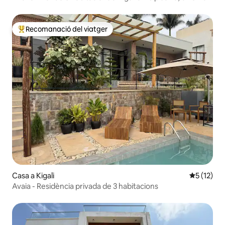
terrat
Recomanació del viatger
Principals recomanacions dels viatgers
Casa a Kigali
5 de puntu
5 (12)
Avaia - Residència privada de 3 habitacions