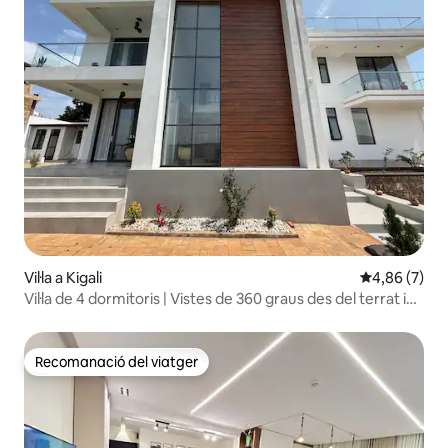
Vil·la a Kigali
4,86 de puntu
4,86 (7)
Vil·la de 4 dormitoris | Vistes de 360 graus des del terrat i
del llac
Recomanació del viatger
Recomanació del viatger