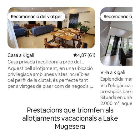
Recomanació del viatger
Recomanació del 
Recomanació del viatger
Recomanació del 
Casa a Kigali
4,87 de puntuació mitjana d'un 
4,87 (61)
Casa privada i acollidora a prop del
centre de la ciutat amb vistes
Aquest bell allotjament, en una ubicació
Vil·la a Kigali
privilegiada amb unes vistes increïbles
Esplèndida mansió
del perfil de la ciutat, és perfecte tant
infinita
Viu l'elegància co
per a viatges de plaer com de negocis.
prestigiós barri de 
La casa té tres habitacions àmplies i
Situada en una su
decorades, totes amb bany privat,
2.000 m², aquesta 
dissenyades amb un toc africà per oferir
Prestacions que triomfen als
4 dormitoris, 4 ba
confort i relaxació. És perfecte per a
d'estar doble, una 
famílies, grups petits o per a una
allotjaments vacacionals a Lake
secundària/oficina
persona que viatgi sola. Situat en una
Mugesera
zona de menjador. Gaudeix d'un
ubicació ideal a Kacyiru, a prop de
experiència perfect
l'ambaixada dels Estats Units, en una
com a l'exterior 
zona segura i protegida, a només 10