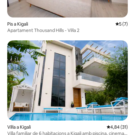
Pis a Kigali
5 de punt
5 (7)
Apartament Thousand Hills - Vil·la 2
Vil·la a Kigali
4,84 de puntu
4,84 (31)
Villa familiar de 6 habitacions a Kigali amb piscina, cinema i