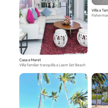
Vil·la a T
Fisherman 
amb 4 llits
Casa a Maret
Vil·la familiar tranquil·la a Laem Set Beach