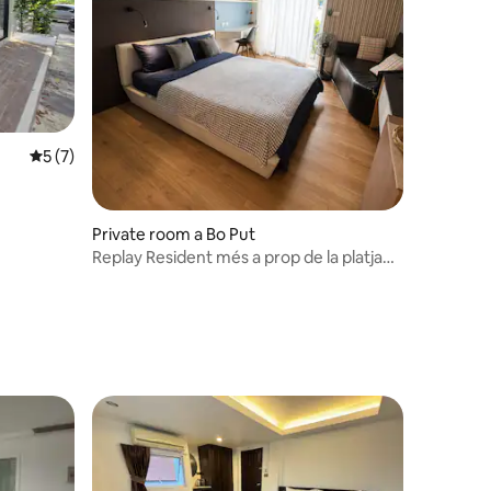
5 de puntuació mitjana d'un total de 5; 7 avaluacions
5 (7)
Private room a Bo Put
Replay Resident més a prop de la platja
de Bangrak