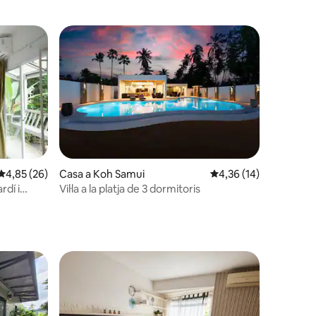
4,85 de puntuació mitjana d'un total de 5; 26 avaluacions
4,85 (26)
Casa a Koh Samui
4,36 de puntuació mitj
4,36 (14)
3 avaluacions
rdí i
Vil·la a la platja de 3 dormitoris