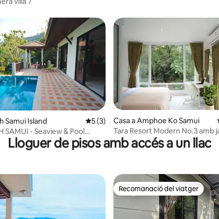
ra villa 7
ana d'un total de 5; 17 avaluacions
Casa a Amphoe Ko Samui
h Samui Island
5 de puntuació mitjana d'un total de 5; 
5 (3)
Tara Resort Modern No.3 amb ja
 SAMUI - Seaview & Pool
Lloguer de pisos amb accés a un llac
vistes al riu
la
Recomanació del viatger
Recomanació del viatger