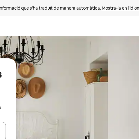
informació que s'ha traduït de manera automàtica. 
Mostra-la en l'idio
s
a
ar-hi a través de les tecles de les fletxes (amunt i avall), o bé fent un t