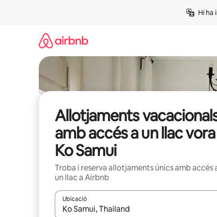
Salta
Hi ha 
Allotjaments vacacional
amb accés a un llac vora
Ko Samui
Troba i reserva allotjaments únics amb accés 
un llac a Airbnb
Ubicació
Quan els resultats estiguin disponibles, podràs naveg