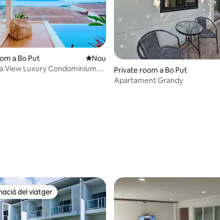
oom a Bo Put
Allotjament nou
Nou
ea View Luxury Condominium •
Private room a Bo Put
m A104
Apartament Grandy
ció del viatger
ció del viatger