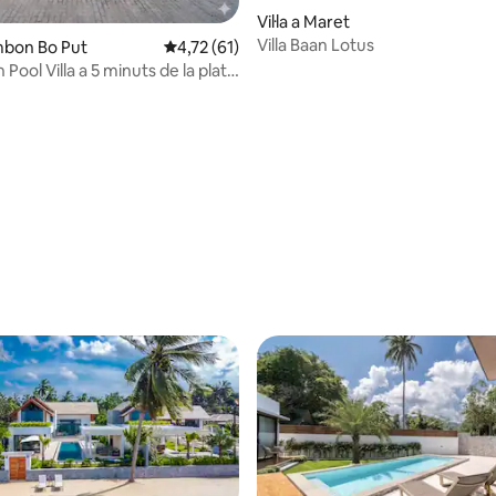
Vil·la a Maret
Villa Baan Lotus
ambon Bo Put
4,72 de puntuació mitjana d'un total de 5; 6
4,72 (61)
Pool Villa a 5 minuts de la platja