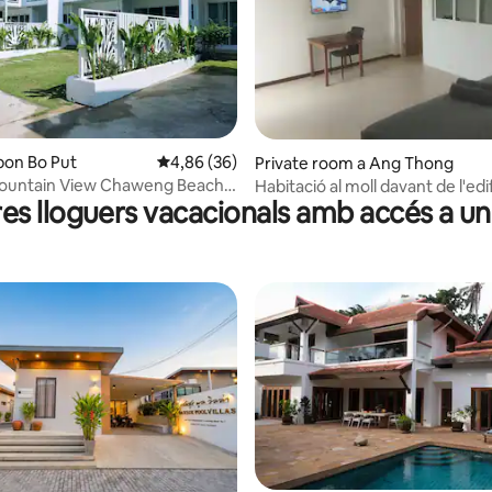
na d'un total de 5; 38 avaluacions
bon Bo Put
4,86 de puntuació mitjana d'un total de 5; 36
4,86 (36)
Private room a Ang Thong
ountain View Chaweng Beach
Habitació al moll davant de l'edif
res lloguers vacacionals amb accés a un 