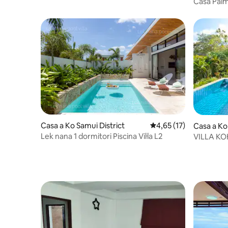
Casa Palme
Casa a Ko Samui District
4,65 de puntuació mitj
4,65 (17)
Casa a Ko
Lek nana 1 dormitori Piscina Vil·la L2
VILLA KOH
Orchid Vil