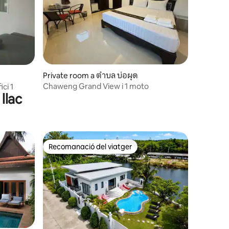
 avaluacions
Private room a ตำบล บ่อผุด
Chaweng Grand View i 1 moto
ici 1
llac
Recomanació del viatger
Recomanació del viatger