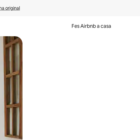
ma original
Fes Airbnb a casa
oc a la pantalla o fent-hi lliscar el dit.