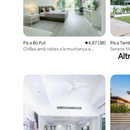
Pis a Bo Put
4,87 de puntuació mitja
4,87 (38)
Pis a Tam
Chillax amb vistes a la muntanya a
Serene M
Alt
Chaweng (habitació 2)
(Rm.6)