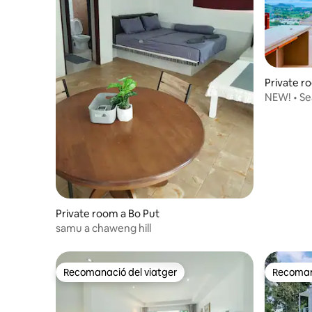
Private r
NEW! • S
2Bedroo
Private room a Bo Put
samu a chaweng hill
Recomanació del viatger
Recomana
Recomanació del viatger
Recomana