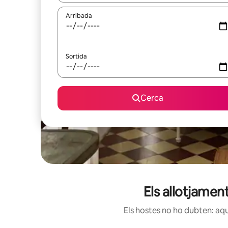
Arribada
Sortida
Cerca
Els allotjamen
Els hostes no ho dubten: aqu