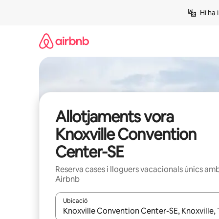
Salta
Hi ha 
Allotjaments vora
Knoxville Convention
Center-SE
Reserva cases i lloguers vacacionals únics am
Airbnb
Ubicació
Quan els resultats estiguin disponibles, podràs naveg