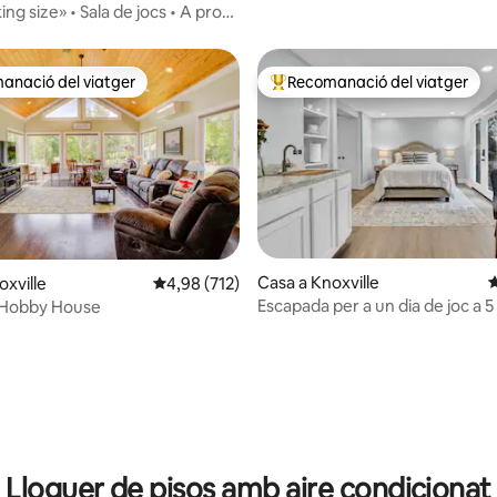
king size» • Sala de jocs • A prop
e
anació del viatger
Recomanació del viatger
ls recomanacions dels viatgers
Principals recomanacions dels 
a d'un total de 5; 129 avaluacions
Casa a Knoxville
4
oxville
4,98 de puntuació mitjana d'un total de 5; 71
4,98 (712)
Escapada per a un dia de joc a 
e Hobby House
de la Universitat de Texas
Lloguer de pisos amb aire condicionat