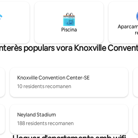
Universitat de Tennessee A 80
 cap de setmana. També és un
de l'estadi Neyland (Go Vols!) A 
ecte per als aficionats al futbol
del Worlds Fair Park/Downtown
mode tramvia gratuït que va i
milles del Thompson Boling Are
 campus de la UT. Tenim moltes
minuts a peu de Fort Sanders
Aparcame
lotjar-te en aquest loft amb un
Piscina
Regional/Children 's Hospital
r
ntenari i un toc modern.
'interès populars vora Knoxville Conve
Knoxville Convention Center-SE
10 residents recomanen
Neyland Stadium
188 residents recomanen