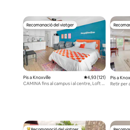
Recomanació del viatger
Recomana
Recomanació del viatger
Recomana
Pis a Knoxville
4,93 de puntuació mitja
4,93 (121)
Pis a Knox
CAMINA fins al campus i al centre, Loft a
Retir per 
Rocky Top
d'hidromas
Recomanació del viatger
Recomana