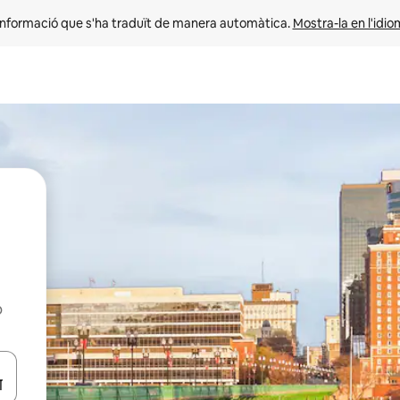
informació que s'ha traduït de manera automàtica. 
Mostra-la en l'idio
b
ar-hi a través de les tecles de les fletxes (amunt i avall), o bé fent un t