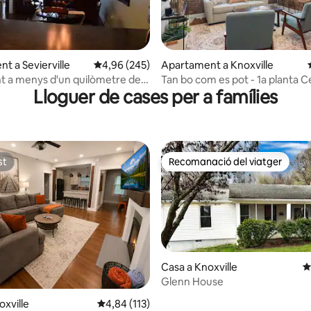
t a Sevierville
4,96 de puntuació mitjana d'un total de 5; 245
4,96 (245)
Apartament a Knoxville
a d'un total de 5; 163 avaluacions
nt a menys d'un quilòmetre de
Tan bo com es pot - 1a planta 
Lloguer de cases per a famílies
rge!
KNX
st
Recomanació del viatger
st
Recomanació del viatger
Casa a Knoxville
4
Glenn House
na d'un total de 5; 462 avaluacions
oxville
4,84 de puntuació mitjana d'un total de 5; 11
4,84 (113)