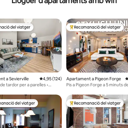
Lloguer d'apartaments amb wifi
ció del viatger
Recomanació del viatger
ció del viatger
Principals recomanacions dels 
t a Sevierville
4,95 de puntuació mitjana d'un total de 5; 12
4,95 (124)
Apartament a Pigeon Forge
4
na d'un total de 5; 103 avaluacions
e tardor per a parelles •
Pis a Pigeon Forge a 5 minuts d
'hidromassatge • Foguera
Dollywood
anació del viatger
Recomanació del viatger
ls recomanacions dels viatgers
Principals recomanacions dels 