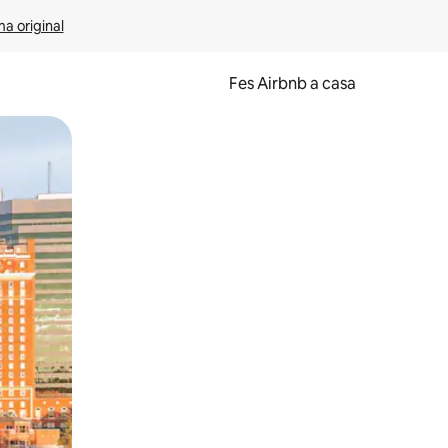
ma original
Fes Airbnb a casa
oc a la pantalla o fent-hi lliscar el dit.