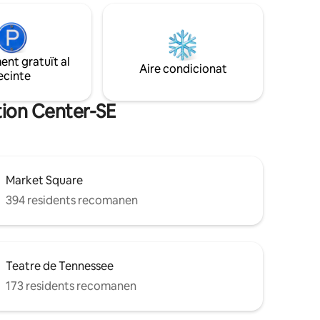
0 metres
noces o qualsevol persona que busqui
1/2 milla
una escapada tranquil·la. Consulta la
 A 0,9
nostra política sobre condicions
na 2
meteorològiques adverses. Només per a
majors de 18 anys.
nt gratuït al
Aire condicionat
ecinte
ntion Center-SE
Market Square
394 residents recomanen
Teatre de Tennessee
173 residents recomanen