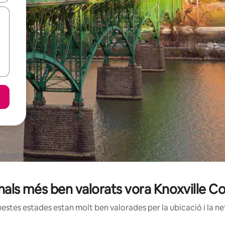
onals més ben valorats vora Knoxville 
estes estades estan molt ben valorades per la ubicació i la net