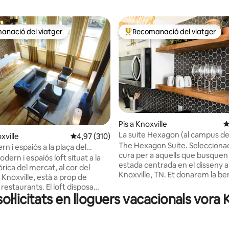
anació del viatger
Recomanació del viatger
ls recomanacions dels viatgers
Principals recomanacions dels 
na d'un total de 5; 116 avaluacions
Pis a Knoxville
4
La suite Hexagon (al campus de 
xville
4,97 de puntuació mitjana d'un total de 5; 31
4,97 (310)
aparcament gratuït)
The Hexagon Suite. Seleccion
n i espaiós a la plaça del
cura per a aquells que busquen
ern i espaiós loft situat a la
estada centrada en el disseny a
òrica del mercat, al cor del
Knoxville, TN. Et donarem la b
Knoxville, està a prop de
immediatament amb sostres de 
urants. El loft disposa
molta llum natural. Completam
sol·licitats en lloguers vacacionals vor
na totalment equipada.
remodelat de dalt a baix amb
per a totes les ocasions, ja sigui
característiques hexagonals. Amb una
nces familiars relaxants, una
ubicació cèntrica i només: A 1 m
negocis a mitja setmana o