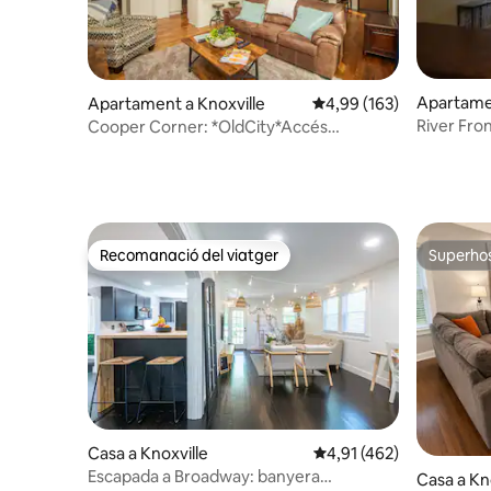
Apartamen
Apartament a Knoxville
4,99 de puntuació mitjan
4,99 (163)
River Fro
Cooper Corner: *OldCity*Accés
Pigeon Fo
independent*
Recomanació del viatger
Superho
Recomanació del viatger
Superho
Casa a Knoxville
4,91 de puntuació mitja
4,91 (462)
Escapada a Broadway: banyera
Casa a Kn