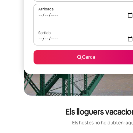
Arribada
Sortida
Cerca
Els lloguers vacaci
Els hostes no ho dubten: aqu