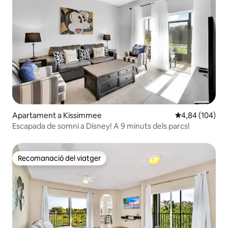
Apartament a Kissimmee
4,84 de puntuac
4,84 (104)
Escapada de somni a Disney! A 9 minuts dels parcs!
Recomanació del viatger
Recomanació del viatger