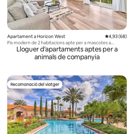
Apartament a Horizon West
4,93 de puntua
4,93 (68)
Pis modern de 2 habitacions apte per a mascotes a
Lloguer d'apartaments aptes per a
6 minuts de Disney
animals de companyia
Recomanació del viatger
Recomanació del viatger