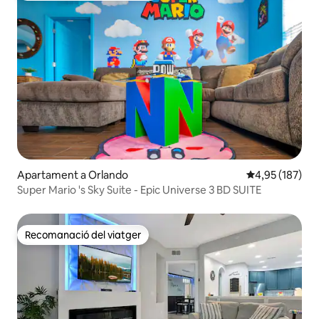
Apartament a Orlando
4,95 de puntuac
4,95 (187)
Super Mario 's Sky Suite - Epic Universe 3 BD SUITE
Recomanació del viatger
Recomanació del viatger