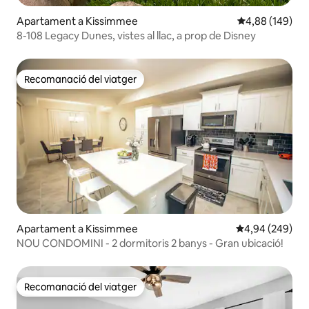
Apartament a Kissimmee
4,88 de puntuac
4,88 (149)
8-108 Legacy Dunes, vistes al llac, a prop de Disney
Recomanació del viatger
Recomanació del viatger
Apartament a Kissimmee
4,94 de puntuac
4,94 (249)
NOU CONDOMINI - 2 dormitoris 2 banys - Gran ubicació!
Recomanació del viatger
Recomanació del viatger