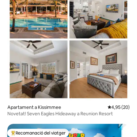
Apartament a Kissimmee
4,95 de puntua
4,95 (20)
Novetat! Seven Eagles Hideaway a Reunion Resort
Recomanació del viatger
Principals recomanacions dels viatgers