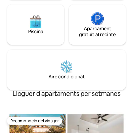
amb seguretat les 24 hores i accés
10 anys a Airbnb!
independent!
Aparcament
Piscina
gratuït al recinte
Aire condicionat
Lloguer d'apartaments per setmanes
Recomanació del viatger
Recomanació del viatger