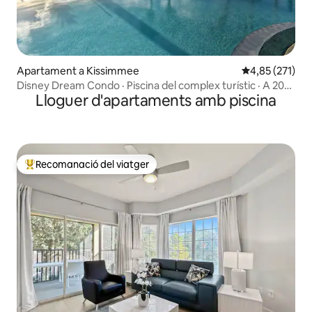
Apartament a Kissimmee
4,85 de puntuac
4,85 (271)
Disney Dream Condo · Piscina del complex turístic · A 20
Lloguer d'apartaments amb piscina
minuts dels parcs
Recomanació del viatger
Principals recomanacions dels viatgers