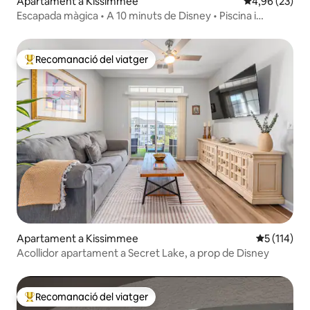
Apartament a Kissimmee
4,96 de puntua
4,96 (23)
Escapada màgica • A 10 minuts de Disney • Piscina i
complex hoteler
Recomanació del viatger
Principals recomanacions dels viatgers
Apartament a Kissimmee
5 de puntua
5 (114)
Acollidor apartament a Secret Lake, a prop de Disney
Recomanació del viatger
Principals recomanacions dels viatgers