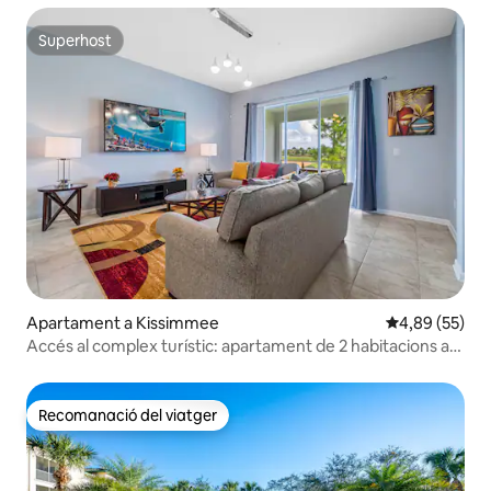
Superhost
Superhost
Apartament a Kissimmee
4,89 de puntua
4,89 (55)
Accés al complex turístic: apartament de 2 habitacions a
prop de Disney World
Recomanació del viatger
Recomanació del viatger