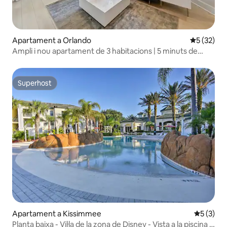
Apartament a Orlando
5 de puntu
5 (32)
Ampli i nou apartament de 3 habitacions | 5 minuts de
Disney
Superhost
Superhost
Apartament a Kissimmee
5 de punt
5 (3)
Planta baixa - Vil·la de la zona de Disney - Vista a la piscina i