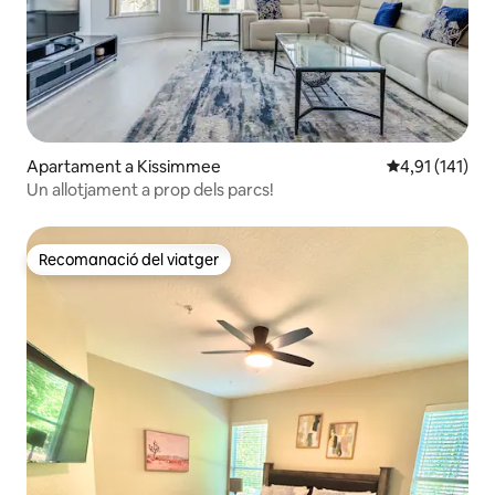
Apartament a Kissimmee
4,91 de puntua
4,91 (141)
Un allotjament a prop dels parcs!
Recomanació del viatger
Recomanació del viatger