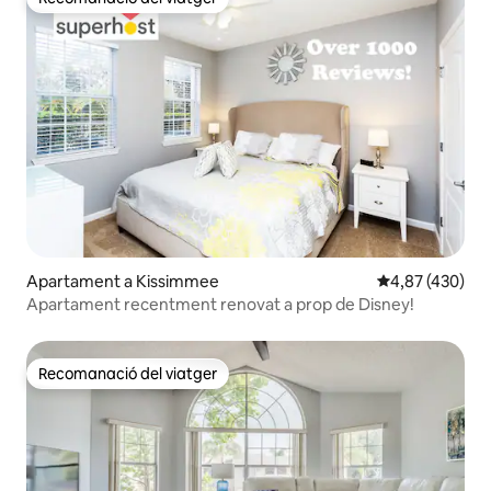
Recomanació del viatger
Apartament a Kissimmee
4,87 de puntuac
4,87 (430)
Apartament recentment renovat a prop de Disney!
Recomanació del viatger
Recomanació del viatger