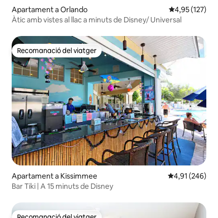
Apartament a Orlando
4,95 de puntuac
4,95 (127)
Àtic amb vistes al llac a minuts de Disney/ Universal
Recomanació del viatger
Recomanació del viatger
Apartament a Kissimmee
4,91 de puntuac
4,91 (246)
Bar Tiki | A 15 minuts de Disney
Recomanació del viatger