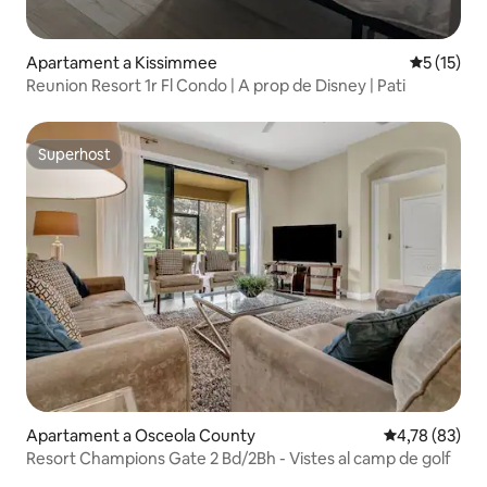
Apartament a Kissimmee
5 de puntu
5 (15)
Reunion Resort 1r Fl Condo | A prop de Disney | Pati
Superhost
Superhost
Apartament a Osceola County
4,78 de puntua
4,78 (83)
Resort Champions Gate 2 Bd/2Bh - Vistes al camp de golf