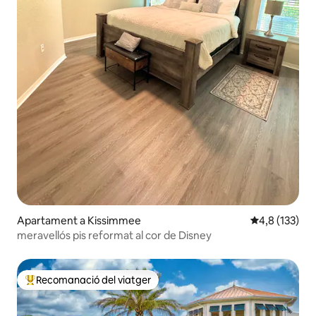
Apartament a Kissimmee
4,8 de puntua
4,8 (133)
meravellós pis reformat al cor de Disney
Recomanació del viatger
Principals recomanacions dels viatgers