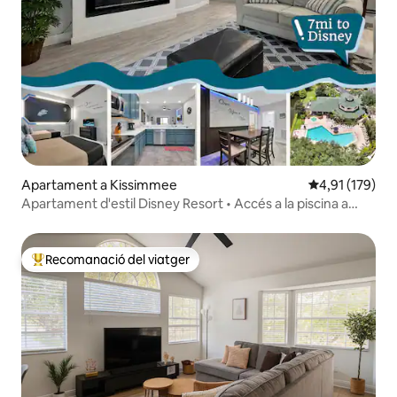
Apartament a Kissimmee
4,91 de puntua
4,91 (179)
Apartament d'estil Disney Resort • Accés a la piscina a
prop dels parcs
Recomanació del viatger
Principals recomanacions dels viatgers