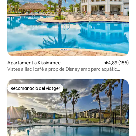
Apartament a Kissimmee
4,89 de puntuac
4,89 (186)
Vistes al llac i cafè a prop de Disney amb parc aquàtic
gratuït!
Recomanació del viatger
Recomanació del viatger