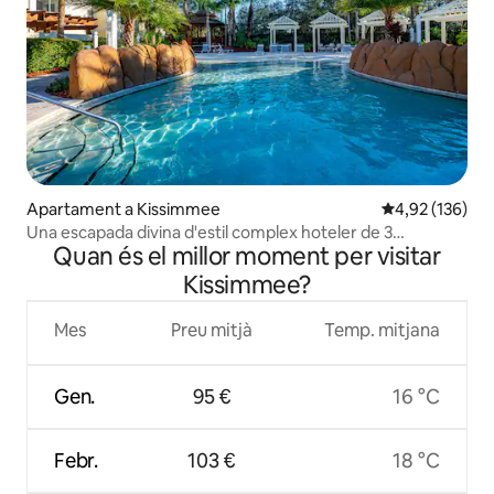
Apartament a Kissimmee
4,92 de puntuac
4,92 (136)
Una escapada divina d'estil complex hoteler de 3
Quan és el millor moment per visitar
dormitoris a prop de parcs temàtics
Kissimmee?
Mes
Preu mitjà
Temp. mitjana
Gen.
95 €
16 °C
Febr.
103 €
18 °C