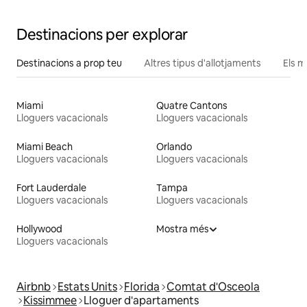
Destinacions per explorar
Destinacions a prop teu
Altres tipus d'allotjaments
Els m
Miami
Quatre Cantons
Lloguers vacacionals
Lloguers vacacionals
Miami Beach
Orlando
Lloguers vacacionals
Lloguers vacacionals
Fort Lauderdale
Tampa
Lloguers vacacionals
Lloguers vacacionals
Hollywood
Mostra més
Lloguers vacacionals
Airbnb
Estats Units
Florida
Comtat d'Osceola
Kissimmee
Lloguer d'apartaments