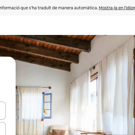
informació que s'ha traduït de manera automàtica. 
Mostra-la en l'idio
ar-hi a través de les tecles de les fletxes (amunt i avall), o bé fent un t