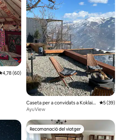
0 avaluacions
4,78 de puntuació mitjana d'un total de 5; 60 avaluacions
4,78 (60)
Caseta per a convidats a Koklais
5 de puntuació mitj
5 (39)
ay
AyuView
Recomanació del viatger
Recomanació del viatger