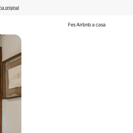
ma original
Fes Airbnb a casa
oc a la pantalla o fent-hi lliscar el dit.