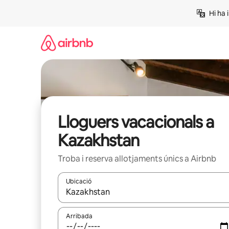
Salta
Hi ha 
Lloguers vacacionals a
Kazakhstan
Troba i reserva allotjaments únics a Airbnb
Ubicació
Quan els resultats estiguin disponibles, podràs naveg
Arribada