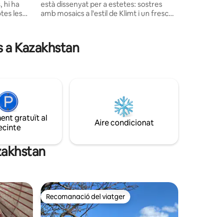
 hi ha
està dissenyat per a estetes: sostres
tes les
amb mosaics a l'estil de Klimt i un fresc
s
clàssic, parquet francès i una banyera
s alegres
vintage amb potes en forma de urpa
creen un ambient artístic. Hi ha un balcó
s a Kazakhstan
amb vista a la vegetació, un projector per
rretera
a nits de cinema acollidores i una zona de
ns al poble
dormitori darrere de cortines gruixudes.
El lloc perfecte per a una escapada
nuts en
romàntica a poca distància a peu del
teatre GATOB, dels carrerons històrics i
 a
de les millors cafeteries de disseny de la
asa.
ciutat.
nt gratuït al
Aire condicionat
ecinte
azakhstan
Recomanació del viatger
Recomanació del viatger