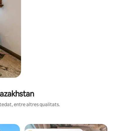
Kazakhstan
edat, entre altres qualitats.
Caseta a