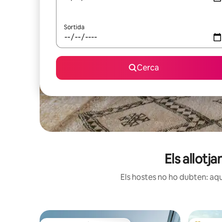
Sortida
Cerca
Els allot
Els hostes no ho dubten: aqu