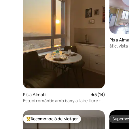
Pis a Alma
àtic, vista
condiciona
Pis a Almati
5 de puntuació mitj
5 (14)
Estudi romàntic amb bany a l'aire lliure •
Vistes a la muntanya •Llar de foc
Recomanació del viatger
Superho
Principals recomanacions dels viatgers
Superho