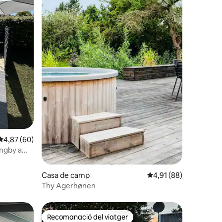
3 avaluacions
4,87 de puntuació mitjana d'un total de 5; 60 avaluacions
4,87 (60)
Dyngby amb
Casa de camp
4,91 de puntuació mitj
4,91 (88)
Thy Agerhønen
Recomanació del viatger
Recomanació del viatger