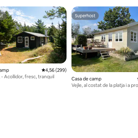
st
Superhost
st
Superhost
camp
4,56 de puntuació mitjana d'un total de 5; 299
4,56 (299)
- Acollidor, fresc, tranquil
Casa de camp
Vejle, al costat de la platja i a p
Legoland
na d'un total de 5; 19 avaluacions