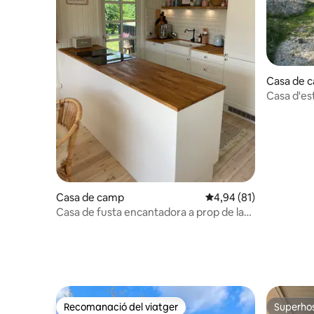
Casa de 
Casa d'es
protegida,
Casa de camp
4,94 de puntuació mitja
4,94 (81)
Casa de fusta encantadora a prop de la
platja.
Recomanació del viatger
Superho
Recomanació del viatger
Superho