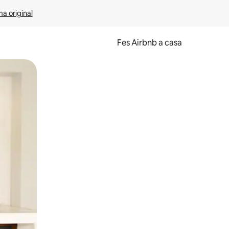
ma original
Fes Airbnb a casa
oc a la pantalla o fent-hi lliscar el dit.