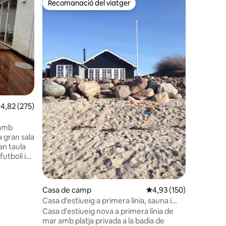
Recomanació del viatger
Recoman
Recomanació del viatger
Recoman
Bonica ca
bonica pl
Nova casa
m2, amb 8
3 dormito
Saló gra
rentador
amb espai p
zona de e
amb viste
d'hostes té entr
2 avaluacions
,82 de puntuació mitjana d'un total de 5; 275 avaluacions
4,82 (275)
l'exterior hi 
refugi i s
situada 
 amb
densament
a gran sala
generacio
an taula
nens
utbolí i
s
cullera de
Casa de camp
4,93 de puntuació mitja
4,93 (150)
ques
Casa d'estiueig a primera línia, sauna i
de fer
platja privada
Casa d'estiueig nova a primera línia de
assejant
mar amb platja privada a la badia de
de