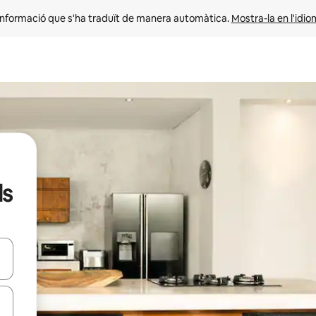
informació que s'ha traduït de manera automàtica. 
Mostra-la en l'idio
ls
ar-hi a través de les tecles de les fletxes (amunt i avall), o bé fent un t