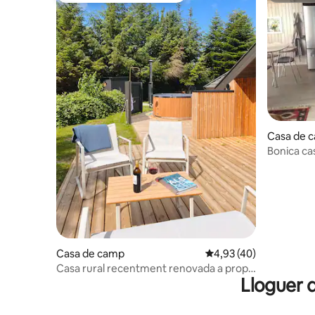
Casa de 
Bonica cas
Casa de camp
4,93 de puntuació mitja
4,93 (40)
Casa rural recentment renovada a prop
Lloguer 
de la platja amb banyera
d'hidromassatge