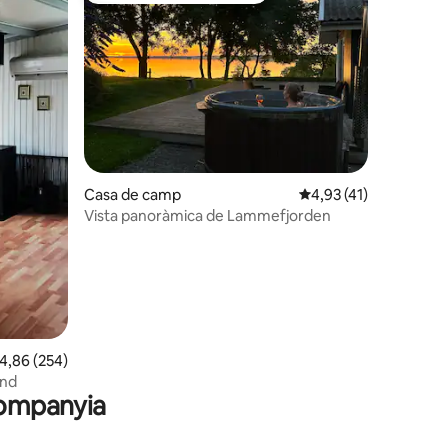
 avaluacions
Casa de camp
4,93 de puntuació mitj
4,93 (41)
Vista panoràmica de Lammefjorden
,86 de puntuació mitjana d'un total de 5; 254 avaluacions
4,86 (254)
and
companyia