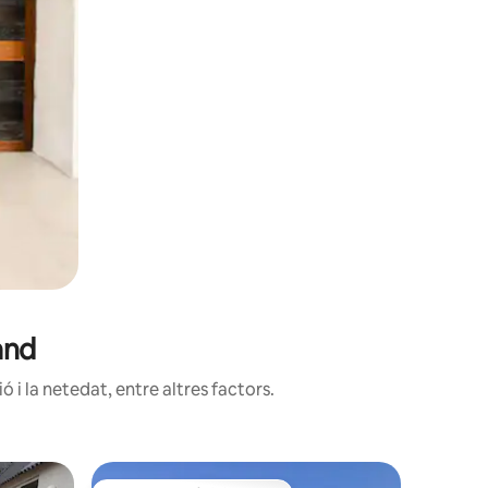
and
 i la netedat, entre altres factors.
Casa de