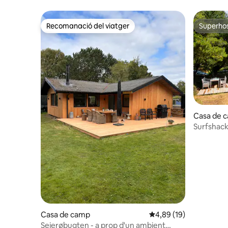
Recomanació del viatger
Superho
Recomanació del viatger
Superho
Casa de 
Surfshack 
Casa de camp
4,89 de puntuació mitja
4,89 (19)
Sejerøbugten - a prop d'un ambient