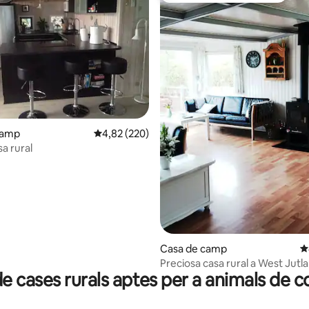
camp
4,82 de puntuació mitjana d'un total de 5; 220
4,82 (220)
a rural
na d'un total de 5; 40 avaluacions
Casa de camp
4
Preciosa casa rural a West Jutl
de cases rurals aptes per a animals de 