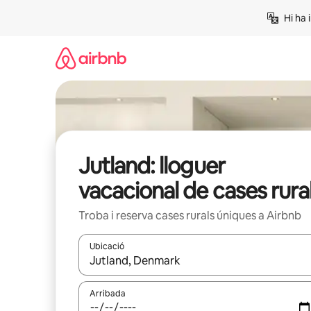
Salta
Hi ha 
Jutland: lloguer
vacacional de cases rura
Troba i reserva cases rurals úniques a Airbnb
Ubicació
Quan els resultats estiguin disponibles, podràs naveg
Arribada