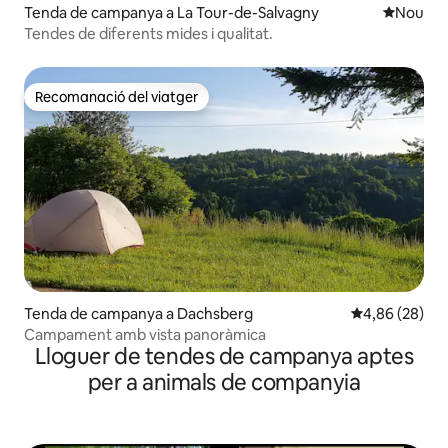
Tenda de campanya a La Tour-de-Salvagny
Allotjam
Nou
Tendes de diferents mides i qualitat.
Recomanació del viatger
Recomanació del viatger
Tenda de campanya a Dachsberg
4,86 de puntua
4,86 (28)
Campament amb vista panoràmica
Lloguer de tendes de campanya aptes
per a animals de companyia