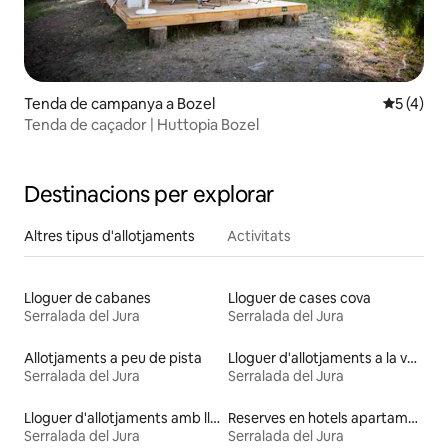
Tenda de campanya a Bozel
5 de punt
5 (4)
Tenda de caçador | Huttopia Bozel
Destinacions per explorar
Altres tipus d'allotjaments
Activitats
Lloguer de cabanes
Lloguer de cases cova
Serralada del Jura
Serralada del Jura
Allotjaments a peu de pista
Lloguer d'allotjaments a la vora de l'aigua
Serralada del Jura
Serralada del Jura
Lloguer d'allotjaments amb llit d'alçada accessible
Reserves en hotels apartament
Serralada del Jura
Serralada del Jura