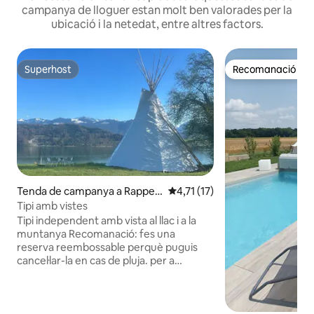
campanya de lloguer estan molt ben valorades per la
ubicació i la netedat, entre altres factors.
Superhost
Recomanació del 
Superhost
Recomanació del 
Tenda de campanya a Rapper
4,71 de puntuació mitjana d'un 
4,71 (17)
swil-Jona
Tipi amb vistes
Tipi independent amb vista al llac i a la
muntanya Recomanació: fes una
reserva reembossable perquè puguis
cancel·lar-la en cas de pluja. per a
4 hostes com a màxim 1 matalàs
plegable 190x120 Dos matalassos
plegables de 190 x 60 sense roba de llit
Traieu els sacs de dormir! Es poden llogar