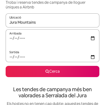
Troba i reserva tendes de campanya de lloguer
úniques a Airbnb
Ubicació
Quan els resultats estiguin disponibles, podràs navegar-hi a través 
Arribada
Sortida
Cerca
Les tendes de campanya més ben
valorades a Serralada del Jura
Els hostes no en tenen cap dubte: aquestes tendes de