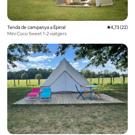
Tenda de campanya a Épinal
4,73 de puntu
4,73 (22)
Mini Coco Sweet 1-2 viatgers