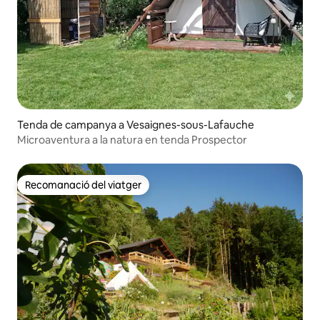
Tenda de campanya a Vesaignes-sous-Lafauche
Microaventura a la natura en tenda Prospector
Recomanació del viatger
Recomanació del viatger