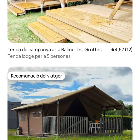
Tenda de campanya a La Balme-les-Grottes
4,67 de puntu
4,67 (12)
Tenda lodge per a 5 persones
Recomanació del viatger
Recomanació del viatger