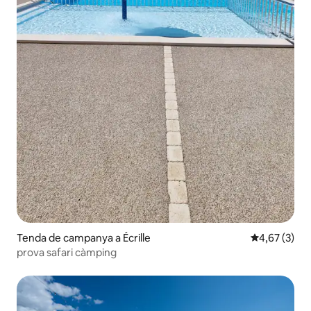
Tenda de campanya a Écrille
4,67 de punt
4,67 (3)
prova safari càmping