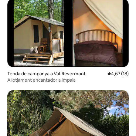
Tenda de campanya a Val-Revermont
4,67 de puntu
4,67 (18)
Allotjament encantador a Impala