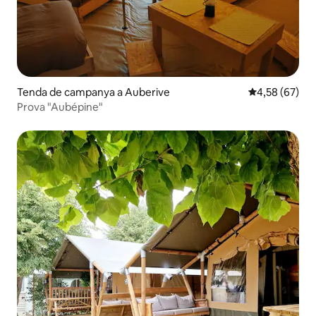
Tenda de campanya a Auberive
4,58 de puntua
4,58 (67)
Prova "Aubépine"