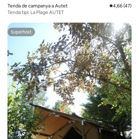
Tenda de campanya a Autet
4,66 de puntua
4,66 (47)
Tenda tipi: La Plage AUTET
Superhost
Superhost