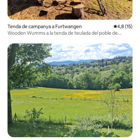
Tenda de campanya a Furtwangen
4,8 de puntu
4,8 (15)
Wooden Wumms a la tenda de teulada del poble de
Furtwangen