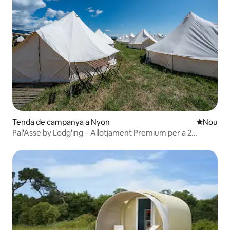
Tenda de campanya a Nyon
Allotjam
Nou
Pal'Asse by Lodg'ing – Allotjament Premium per a 2
persones