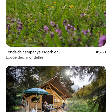
Tenda de campanya a Morbier
5 de punt
5 (7)
Lodge des hirondelles