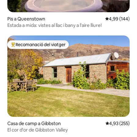
Pis a Queenstown
4,99 de puntuac
4,99 (144)
Estada a mida: vistes al llac i bany a l'aire lliure!
Recomanació del viatger
Principals recomanacions dels viatgers
Casa de camp a Gibbston
4,93 de puntuac
4,93 (255)
El cor d'or de Gibbston Valley