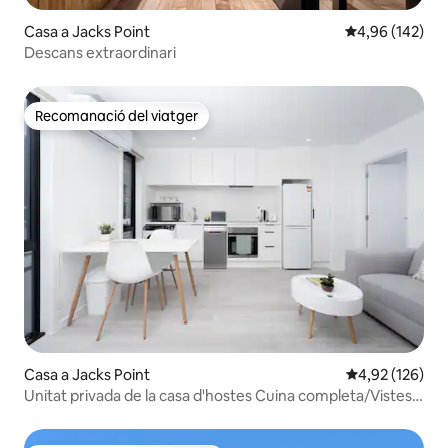
Casa a Jacks Point
4,96 de puntuac
4,96 (142)
Descans extraordinari
Recomanació del viatger
Recomanació del viatger
Casa a Jacks Point
4,92 de puntuac
4,92 (126)
Unitat privada de la casa d'hostes Cuina completa/Vistes a
la muntanya