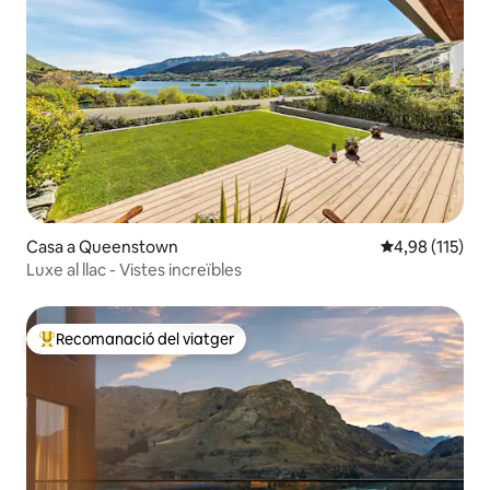
Casa a Queenstown
4,98 de puntua
4,98 (115)
Luxe al llac - Vistes increïbles
Recomanació del viatger
Principals recomanacions dels viatgers