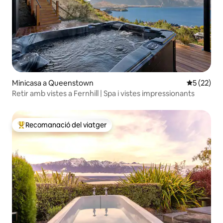
Minicasa a Queenstown
5 de puntu
5 (22)
Retir amb vistes a Fernhill | Spa i vistes impressionants
Recomanació del viatger
Principals recomanacions dels viatgers