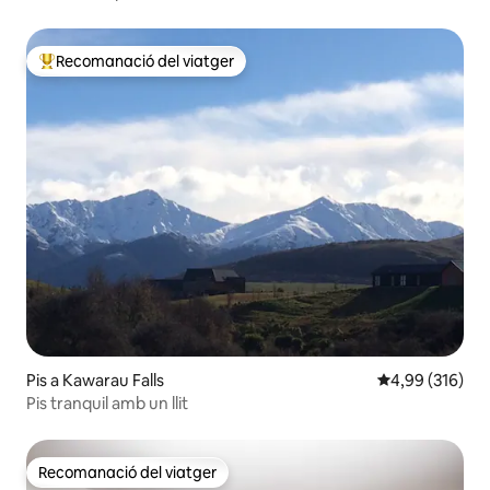
Recomanació del viatger
Principals recomanacions dels viatgers
Pis a Kawarau Falls
4,99 de puntuac
4,99 (316)
Pis tranquil amb un llit
Recomanació del viatger
Recomanació del viatger