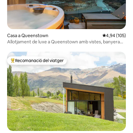
Casa a Queenstown
4,94 de puntuac
4,94 (105)
Allotjament de luxe a Queenstown amb vistes, banyera
d'hidromassatge i aparcament gratuït
Recomanació del viatger
Principals recomanacions dels viatgers