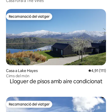
Casa rural a The Vines
Recomanació del viatger
Recomanació del viatger
Casa a Lake Hayes
4,91 de puntua
4,91 (111)
Cims del món
Lloguer de pisos amb aire condicionat
Recomanació del viatger
Recomanació del viatger