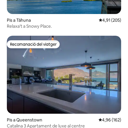
Pis a Tāhuna
4,91 de puntuac
4,91 (205)
Relaxa't a Snowy Place.
Recomanació del viatger
Recomanació del viatger
Pis a Queenstown
4,96 de puntuac
4,96 (162)
Catalina 3 Apartament de luxe al centre