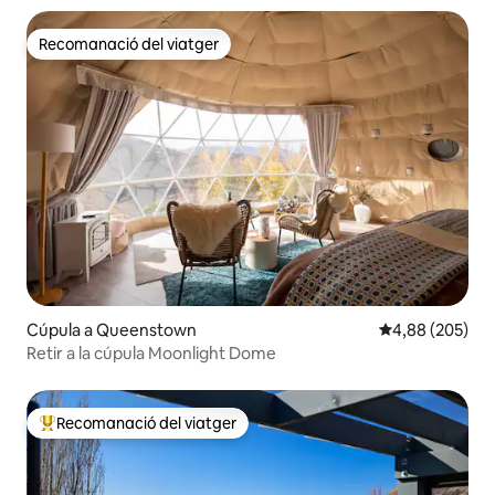
Recomanació del viatger
Recomanació del viatger
Cúpula a Queenstown
4,88 de puntuac
4,88 (205)
Retir a la cúpula Moonlight Dome
Recomanació del viatger
Principals recomanacions dels viatgers