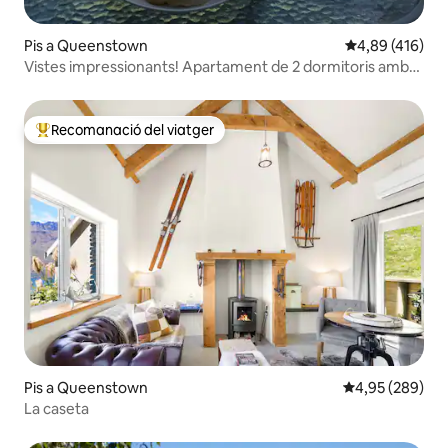
Pis a Queenstown
4,89 de puntuac
4,89 (416)
Vistes impressionants! Apartament de 2 dormitoris amb
spa
Recomanació del viatger
Principals recomanacions dels viatgers
Pis a Queenstown
4,95 de puntuac
4,95 (289)
La caseta