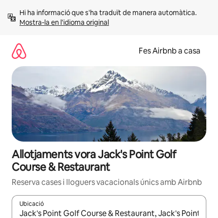
Salta
Hi ha informació que s'ha traduït de manera automàtica. 
Mostra-la en l'idioma original
Fes Airbnb a casa
Allotjaments vora Jack's Point Golf
Course & Restaurant
Reserva cases i lloguers vacacionals únics amb Airbnb
Ubicació
Quan els resultats estiguin disponibles, podràs navegar-hi a través 