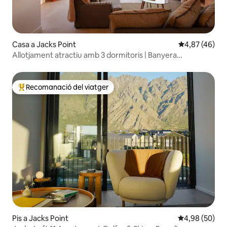
Casa a Jacks Point
4,87 de puntua
4,87 (46)
Allotjament atractiu amb 3 dormitoris | Banyera
d'hidromassatge | Vista espectacular
Recomanació del viatger
Principals recomanacions dels viatgers
Pis a Jacks Point
4,98 de puntua
4,98 (50)