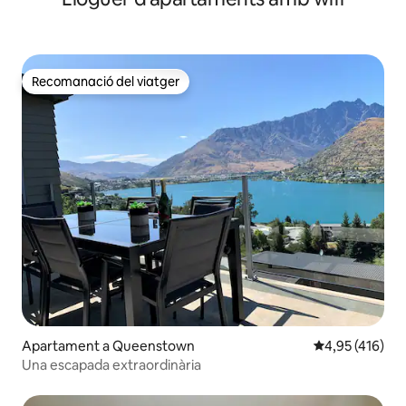
Recomanació del viatger
Recomanació del viatger
Apartament a Queenstown
4,95 de puntuac
4,95 (416)
Una escapada extraordinària