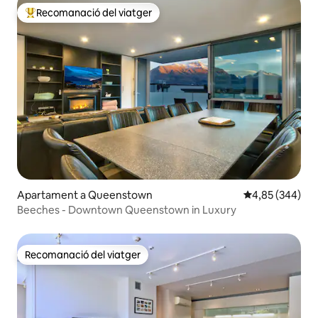
Recomanació del viatger
Principals recomanacions dels viatgers
Apartament a Queenstown
4,85 de puntuac
4,85 (344)
Beeches - Downtown Queenstown in Luxury
Recomanació del viatger
Recomanació del viatger