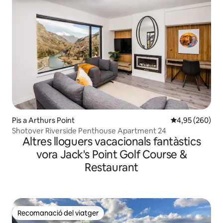
Pis a Arthurs Point
4,95 de puntuac
4,95 (260)
Shotover Riverside Penthouse Apartment 24
Altres lloguers vacacionals fantàstics
vora Jack's Point Golf Course &
Restaurant
Recomanació del viatger
Recomanació del viatger