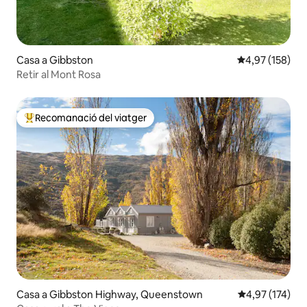
Casa a Gibbston
4,97 de puntuac
4,97 (158)
Retir al Mont Rosa
Recomanació del viatger
Principals recomanacions dels viatgers
Casa a Gibbston Highway, Queenstown
4,97 de puntuac
4,97 (174)