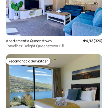
Apartament a Queenstown
4,93 de puntuac
4,93 (326)
Travellers' Delight Queenstown Hill
Recomanació del viatger
Recomanació del viatger