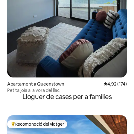
Apartament a Queenstown
4,92 de puntuac
4,92 (174)
Petita joia a la vora del llac
Lloguer de cases per a famílies
Recomanació del viatger
Principals recomanacions dels viatgers