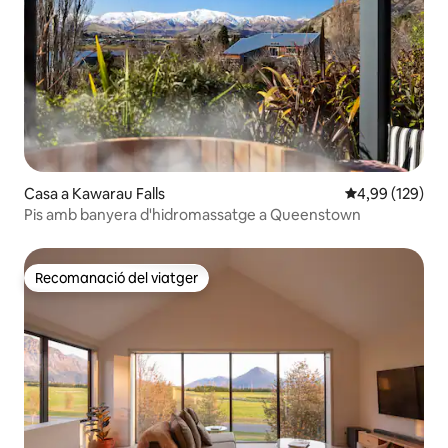
Casa a Kawarau Falls
4,99 de puntuac
4,99 (129)
Pis amb banyera d'hidromassatge a Queenstown
Recomanació del viatger
Recomanació del viatger