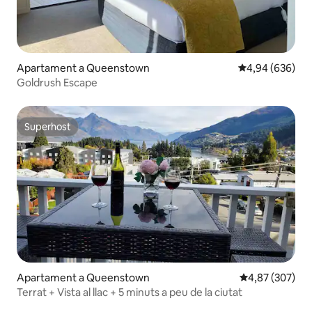
Apartament a Queenstown
4,94 de puntuac
4,94 (636)
Goldrush Escape
Superhost
Superhost
Apartament a Queenstown
4,87 de puntuac
4,87 (307)
Terrat + Vista al llac + 5 minuts a peu de la ciutat