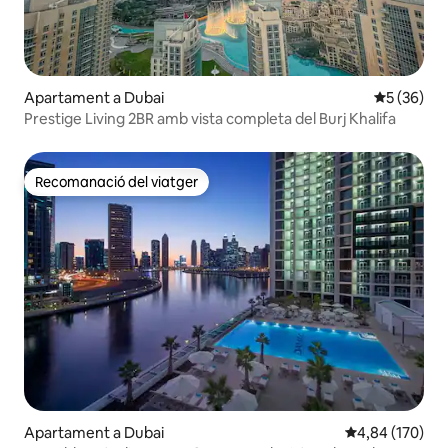
Apartament a Dubai
5 de puntua
5 (36)
Prestige Living 2BR amb vista completa del Burj Khalifa
Recomanació del viatger
Recomanació del viatger
Apartament a Dubai
4,84 de puntuac
4,84 (170)