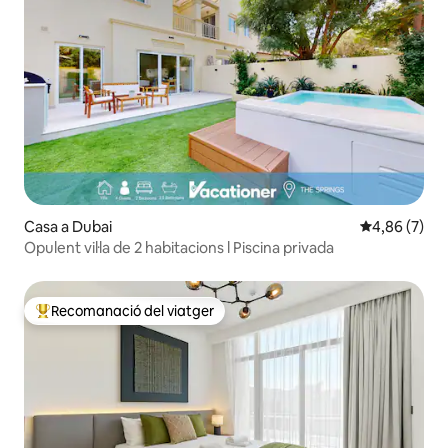
Casa a Dubai
4,86 de puntu
4,86 (7)
Opulent vil·la de 2 habitacions l Piscina privada
Recomanació del viatger
Principals recomanacions dels viatgers