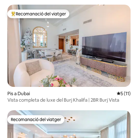
i sauna d'infrarojos
Recomanació del viatger
Principals recomanacions dels viatgers
Pis a Dubai
5 de puntu
5 (11)
Vista completa de luxe del Burj Khalifa | 2BR Burj Vista
Recomanació del viatger
Recomanació del viatger