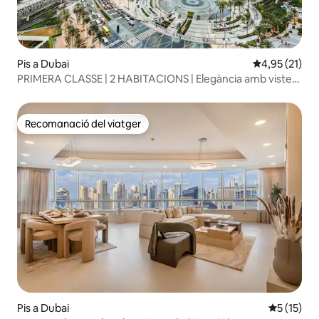
Pis a Dubai
4,95 de puntu
4,95 (21)
PRIMERA CLASSE | 2 HABITACIONS | Elegància amb vistes
al Burj Khalifa
Recomanació del viatger
Recomanació del viatger
Pis a Dubai
5 de puntu
5 (15)