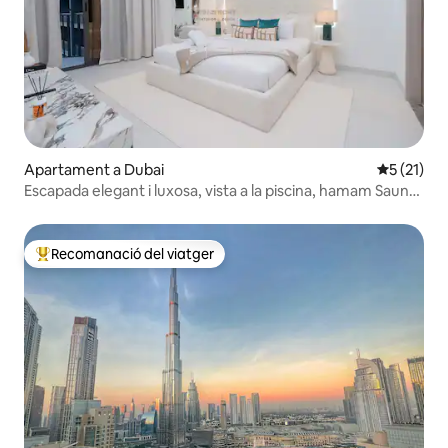
Apartament a Dubai
5 de puntu
5 (21)
Escapada elegant i luxosa, vista a la piscina, hamam Sauna
PS5
Recomanació del viatger
Principals recomanacions dels viatgers