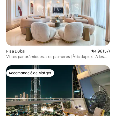
Pis a Dubai
4,96 de puntua
4,96 (57)
Vistes panoràmiques a les palmeres | Àtic dúplex | A les
altures
Recomanació del viatger
Recomanació del viatger