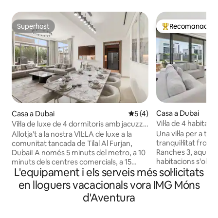
Superhost
Recomanació de
Superhost
Principals recoma
Casa a Dubai
Casa a Dubai
5 de puntuació mitjana d'un
5 (4)
Vil·la de 4 habitaci
Vil·la de luxe de 4 dormitoris amb jacuzzi i
Arabian Ranches 
zona de barbacoa
Una vil·la per a tota 
Allotja't a la nostra VIL·LA de luxe a la
tranquil·litat fron
comunitat tancada de Tilal Al Furjan,
Ranches 3, aquest
Dubai! A només 5 minuts del metro, a 10
habitacions s'obre a
minuts dels centres comercials, a 15
L'equipament i els serveis més sol·licitats
jacuzzi, amb espa
minuts de Dubai Marina i Palm Jumeirah.
persones puguin vi
L'apartament de 350 m² compta amb 4
en lloguers vacacionals vora IMG Móns
descansar com una sola 
dormitoris, cambra de servei, cadascun
d'Aventura
de disseny llumino
amb el seu propi bany, una gran sala
dues plantes: quat
d'estar, zona de jacuzzi i barbacoa, i un
cuina completa, un
garatge per a 2 cotxes. Com a