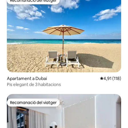
Recomanació del viatger
Recomanació del viatger
Apartament a Dubai
4,91 de puntua
4,91 (118)
Pis elegant de 3 habitacions
Recomanació del viatger
Recomanació del viatger