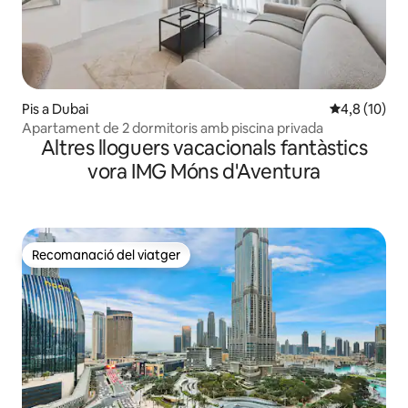
Pis a Dubai
4,8 de puntu
4,8 (10)
Apartament de 2 dormitoris amb piscina privada
Altres lloguers vacacionals fantàstics
vora IMG Móns d'Aventura
Recomanació del viatger
Recomanació del viatger