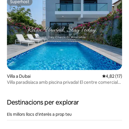
Superhost
Superhost
Vil·la a Dubai
4,82 de puntu
4,82 (17)
Vil·la paradisíaca amb piscina privada! El centre comercial
de Dubai en un instant
Destinacions per explorar
Els millors llocs d'interès a prop teu