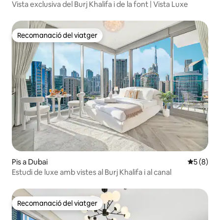
Vista exclusiva del Burj Khalifa i de la font | Vista Luxe
Recomanació del viatger
Recomanació del viatger
Pis a Dubai
5 de punt
5 (8)
Estudi de luxe amb vistes al Burj Khalifa i al canal
Recomanació del viatger
Recomanació del viatger