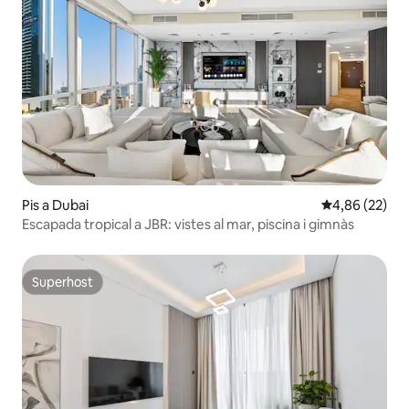
Pis a Dubai
4,86 de puntua
4,86 (22)
Escapada tropical a JBR: vistes al mar, piscina i gimnàs
Superhost
Superhost