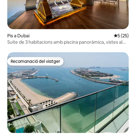
Pis a Dubai
5 de puntu
5 (25)
Suite de 3 habitacions amb piscina panoràmica, vistes al
mar i al centre de la ciutat, estada llarga
Recomanació del viatger
Recomanació del viatger