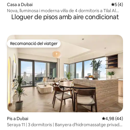
Casa a Dubai
5 de punt
5 (4)
Nova, lluminosa i moderna vil·la de 4 dormitoris a Tilal Al
Lloguer de pisos amb aire condicionat
Furjan
Recomanació del viatger
Recomanació del viatger
Pis a Dubai
4,98 de puntua
4,98 (44)
Seraya 11 | 3 dormitoris | Banyera d'hidromassatge privada