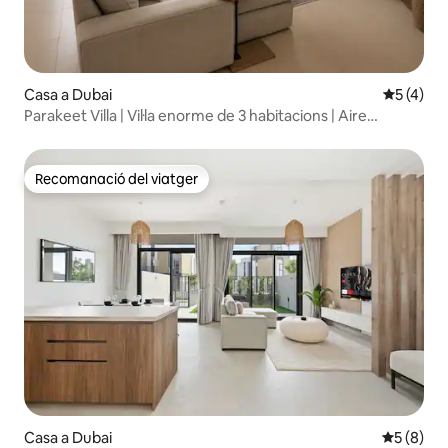
Casa a Dubai
5 de punt
5 (4)
Parakeet Villa | Vil·la enorme de 3 habitacions | Aire
condicionat al jardí
Recomanació del viatger
Recomanació del viatger
Casa a Dubai
5 de punt
5 (8)