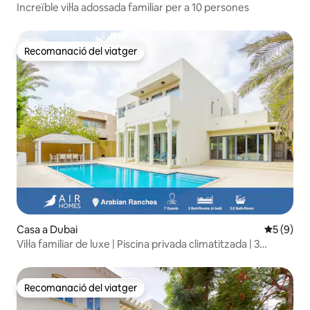
Increïble vil·la adossada familiar per a 10 persones
Recomanació del viatger
Recomanació del viatger
Casa a Dubai
5 de punt
5 (9)
Vil·la familiar de luxe | Piscina privada climatitzada | 3
dormitoris
Recomanació del viatger
Recomanació del viatger