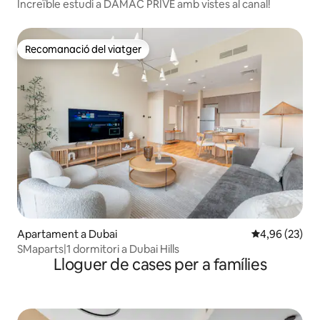
Increïble estudi a DAMAC PRIVE amb vistes al canal!
Recomanació del viatger
Recomanació del viatger
Apartament a Dubai
4,96 de puntua
4,96 (23)
SMaparts|1 dormitori a Dubai Hills
Lloguer de cases per a famílies