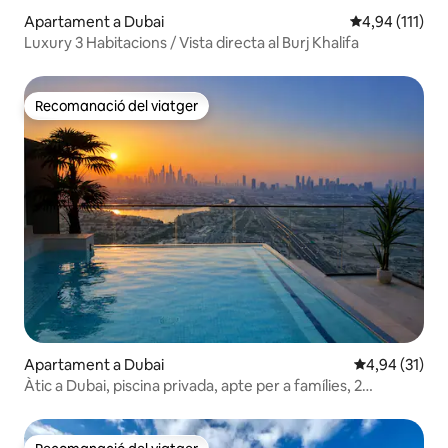
Apartament a Dubai
4,94 de puntua
4,94 (111)
Luxury 3 Habitacions / Vista directa al Burj Khalifa
Recomanació del viatger
Recomanació del viatger
Apartament a Dubai
4,94 de puntu
4,94 (31)
Àtic a Dubai, piscina privada, apte per a famílies, 2
dormitoris