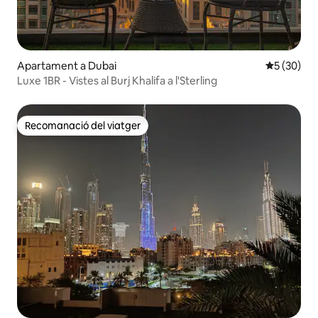
Apartament a Dubai
5 de puntua
5 (30)
Luxe 1BR - Vistes al Burj Khalifa a l'Sterling
Recomanació del viatger
Recomanació del viatger