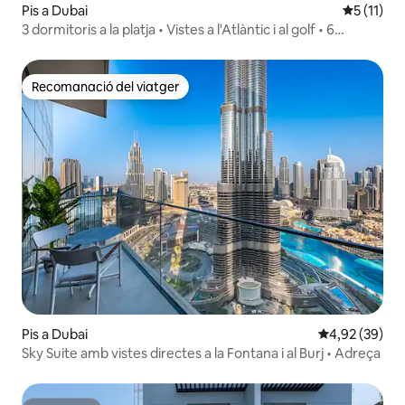
Pis a Dubai
5 de puntu
5 (11)
3 dormitoris a la platja • Vistes a l'Atlàntic i al golf • 6
persones
Recomanació del viatger
Recomanació del viatger
Pis a Dubai
4,92 de puntua
4,92 (39)
Sky Suite amb vistes directes a la Fontana i al Burj • Adreça