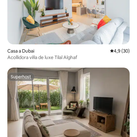
Casa a Dubai
4,9 de puntua
4,9 (30)
Acollidora vil·la de luxe Tilal Alghaf
Superhost
Superhost