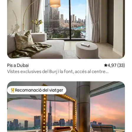
Pis a Dubai
4,97 de puntua
4,97 (33)
Vistes exclusives del Burj i la font, accés al centre
comercial de Dubai
Recomanació del viatger
Principals recomanacions dels viatgers