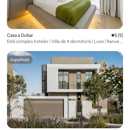
Casa a Dubai
5 de punt
5 (5)
Estil complex hoteler | Vil·la de 4 dormitoris | Luxe | Ranxes
3
Superhost
Superhost