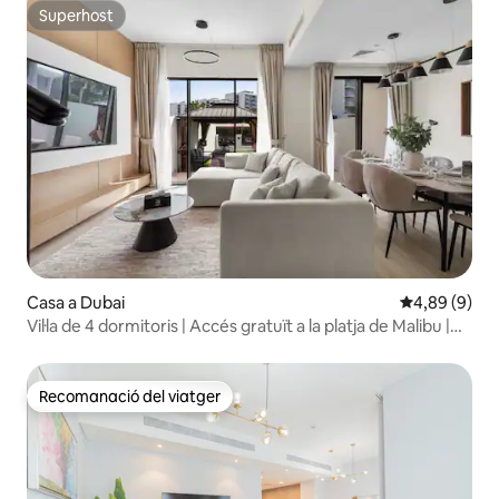
Superhost
Superhost
Casa a Dubai
4,89 de puntu
4,89 (9)
Vil·la de 4 dormitoris | Accés gratuït a la platja de Malibu |
Diversió familiar
Recomanació del viatger
Recomanació del viatger