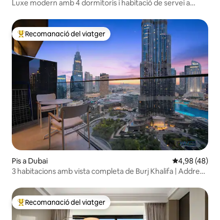
Luxe modern amb 4 dormitoris i habitació de servei a
Marina
Recomanació del viatger
Principals recomanacions dels viatgers
Pis a Dubai
4,98 de puntua
4,98 (48)
3 habitacions amb vista completa de Burj Khalifa | Address
Opera a 4 minuts del Dubai Mall
Recomanació del viatger
Principals recomanacions dels viatgers