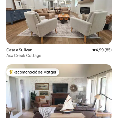
Casa a Sullivan
4,99 de puntua
4,99 (85)
Asa Creek Cottage
Recomanació del viatger
Principals recomanacions dels viatgers