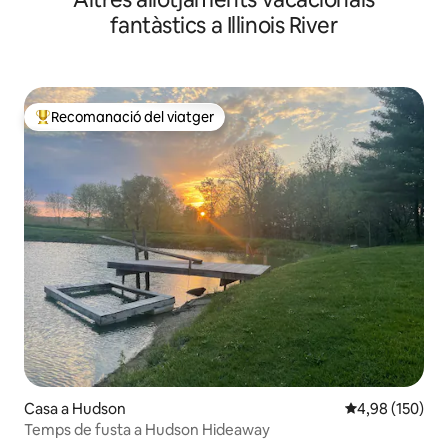
fantàstics a Illinois River
Recomanació del viatger
Principals recomanacions dels viatgers
Casa a Hudson
4,98 de puntuac
4,98 (150)
Temps de fusta a Hudson Hideaway