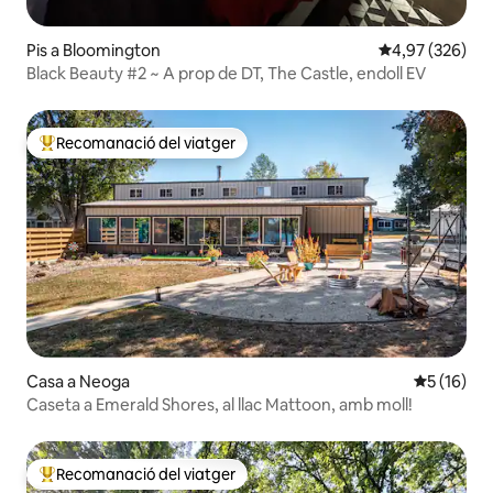
Pis a Bloomington
4,97 de puntuac
4,97 (326)
Black Beauty #2 ~ A prop de DT, The Castle, endoll EV
Recomanació del viatger
Principals recomanacions dels viatgers
Casa a Neoga
5 de puntu
5 (16)
Caseta a Emerald Shores, al llac Mattoon, amb moll!
Recomanació del viatger
Principals recomanacions dels viatgers