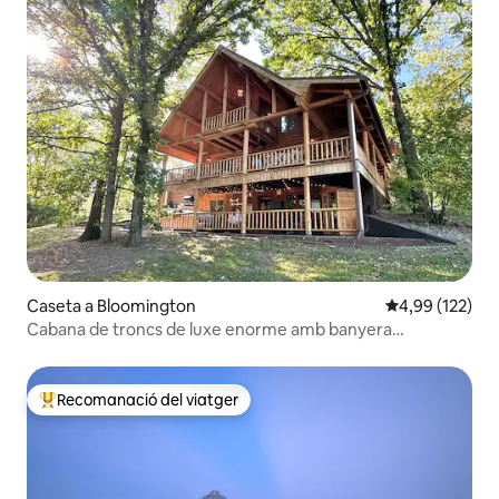
Caseta a Bloomington
4,99 de puntuac
4,99 (122)
Cabana de troncs de luxe enorme amb banyera
d'hidromassatge i sala de jocs!
Recomanació del viatger
Principals recomanacions dels viatgers