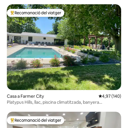
Recomanació del viatger
Principals recomanacions dels viatgers
Casa a Farmer City
4,97 de puntuac
4,97 (140)
Platypus Hills, llac, piscina climatitzada, banyera
d'hidromassatge, foguera
Recomanació del viatger
Principals recomanacions dels viatgers