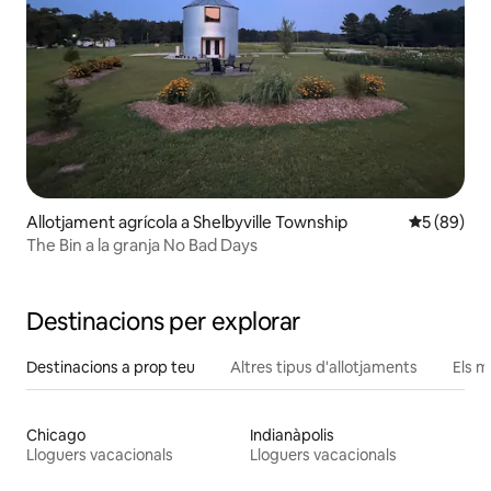
Allotjament agrícola a Shelbyville Township
5 de puntua
5 (89)
The Bin a la granja No Bad Days
Destinacions per explorar
Destinacions a prop teu
Altres tipus d'allotjaments
Els m
Chicago
Indianàpolis
Lloguers vacacionals
Lloguers vacacionals