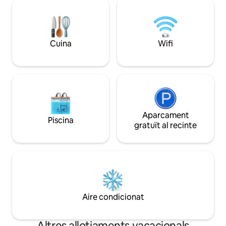
teus millors amics p
fer senderisme per la zona, a viure
se en un entorn e
aventures a l'aire lliure i a gaudir dels
local i la comodita
encantadors restaurants i de
moment se sent màgic. Res
l'entreteniment de la zona per a una
Cuina
Wifi
estada d'una setm
escapada veritablement rejovenidora. Si
40 % de descompt
vols recarregar les piles, aquest és el lloc!
Aparcament
Piscina
gratuït al recinte
Aire condicionat
Altres allotjaments vacacionals