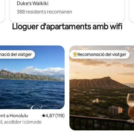
Duke's Waikiki
388 residents recomanen
Lloguer d'apartaments amb wifi
ció del viatger
Recomanació del viatger
ció del viatger
Principals recomanacions dels 
na d'un total de 5; 147 avaluacions
nt a Honolulu
4,87 de puntuació mitjana d'un total de 5; 11
4,87 (119)
il, acollidor i còmode