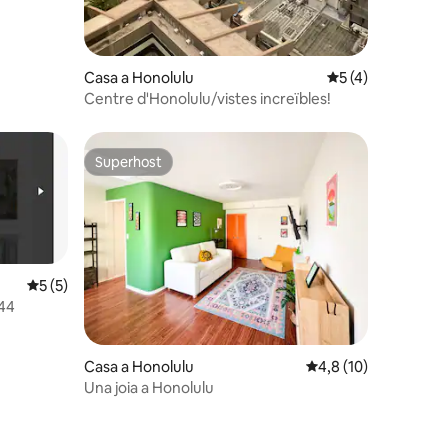
Casa a Honolulu
5 de puntuació mit
5 (4)
Centre d'Honolulu/vistes increïbles!
Superhost
Superhost
5 de puntuació mitjana d'un total de 5; 5 avaluacions
5 (5)
 44
Casa a Honolulu
4,8 de puntuació mitj
4,8 (10)
Una joia a Honolulu