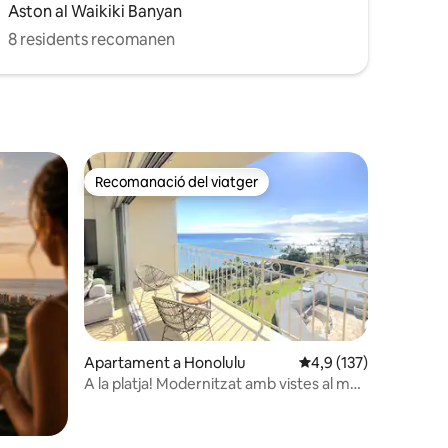
Aston al Waikiki Banyan
8 residents recomanen
Recomanació del viatger
viatgers
Recomanació del viatger
Apartament a Honolulu
4,9 de puntuació mitja
4,9 (137)
A la platja! Modernitzat amb vistes al mar
9 avaluacions
(WS1116)