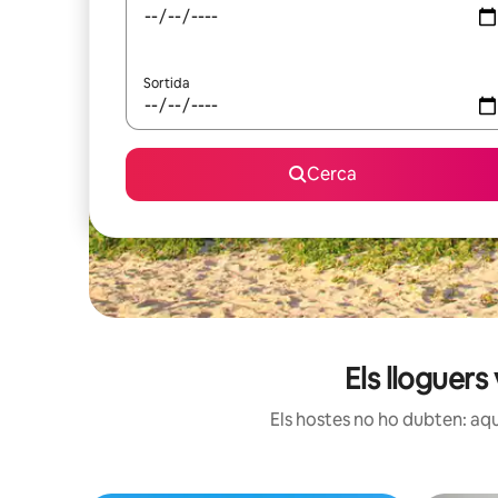
Sortida
Cerca
Els lloguer
Els hostes no ho dubten: aqu