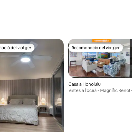
ció del viatger
Recomanació del viatger
ció del viatger
Recomanació del viatger
Casa a Honolulu
Vistes a l'oceà - Magnífic Reno!
na d'un total de 5; 29 avaluacions