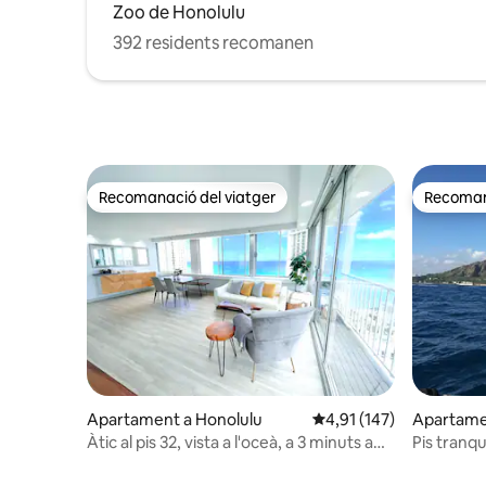
Zoo de Honolulu
392 residents recomanen
Recomanació del viatger
Recomana
Recomanació del viatger
Recomana
Apartament a Honolulu
4,91 de puntuació mitja
4,91 (147)
Apartame
Àtic al pis 32, vista a l'oceà, a 3 minuts a
Pis tranqu
peu de la platja