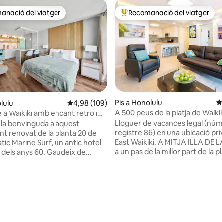
anació del viatger
Recomanació del viatger
ls recomanacions dels viatgers
Principals recomanacions dels 
Pis a Honolulu
4
lulu
4,98 de puntuació mitjana d'un total de 5; 109
4,98 (109)
A 500 peus de la platja de Waiki
e a Waikiki amb encant retro i
rentadora, assecadora i aparc
t gratuït
Lloguer de vacances legal (nú
la benvinguda a aquest
registre 86) en una ubicació pri
t renovat de la planta 20 de
East Waikiki. A MITJA ILLA DE LA PLATJA,
ic Marine Surf, un antic hotel
a un pas de la millor part de la p
i dels anys 60. Gaudeix de
Kuhio, enfront de Marriott Hote
vintage amb luxe modern, que
del zoològic i del parc Kapiolani. Air
 vista parcial al mar,
na d'un total de 5; 174 avaluacions
condicionat a cada habitació, r
nt subterrani GRATUÏT,
assecadora de mida completa 
ltrarràpid d'1 gigabit, aire
l'apartament, internet ultraràpi
t i un televisor intel·ligent de
finestres de doble vidre, una pl
le TV. Relaxa't a la piscina o
d'aparcament extragrande grat
tigues, restaurants i platges