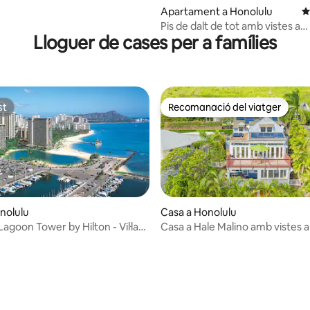
Apartament a Honolulu
4
Pis de dalt de tot amb vistes a
Lloguer de cases per a famílies
l'oceà/platja
st
Recomanació del viatger
st
Recomanació del viatger
nolulu
Casa a Honolulu
na d'un total de 5; 155 avaluacions
Lagoon Tower by Hilton - Vil·la
Casa a Hale Malino amb vistes a
itoris
artificials i a Diamond Head