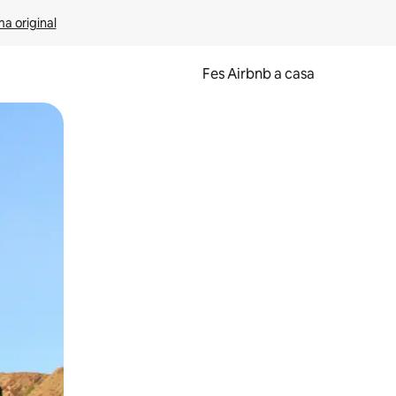
ma original
Fes Airbnb a casa
oc a la pantalla o fent-hi lliscar el dit.