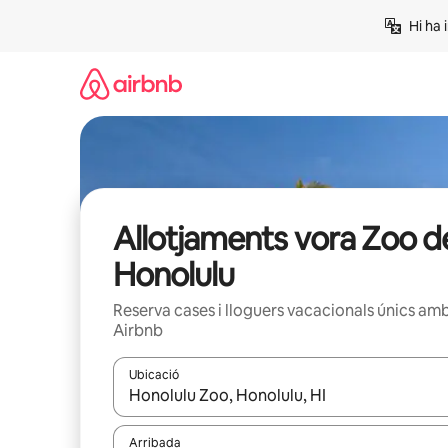
Salta
Hi ha 
Allotjaments vora Zoo d
Honolulu
Reserva cases i lloguers vacacionals únics am
Airbnb
Ubicació
Quan els resultats estiguin disponibles, podràs naveg
Arribada