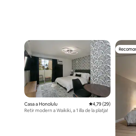
Recomana
Recomana
Casa a Honolulu
4,79 de puntuació mitja
4,79 (29)
Retir modern a Waikiki, a 1 illa de la platja!