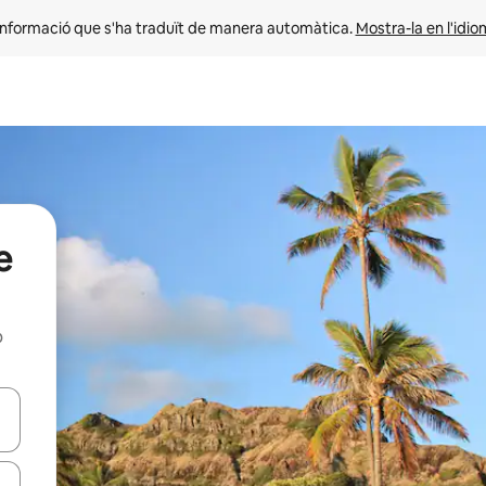
informació que s'ha traduït de manera automàtica. 
Mostra-la en l'idio
e
b
ar-hi a través de les tecles de les fletxes (amunt i avall), o bé fent un t