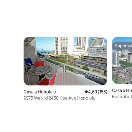
Superho
Superho
Casa a Ho
Casa a Honolulu
4,63 de puntuació mitja
4,63 (155)
Beautiful 
SS75 Waikiki 2450 Koa Ave Honolulu
de 2 dorm