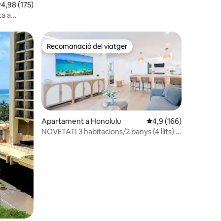
,98 de puntuació mitjana d'un total de 5; 175 avaluacions
4,98 (175)
ta a
Recomanació del viatger
Recomanació del viatger
Apartament a Honolulu
4,9 de puntuació mitja
4,9 (166)
NOVETAT! 3 habitacions/2 banys (4 llits) 1
aparcament | A 2 illes de la platja
 avaluacions