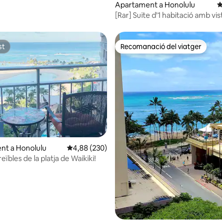
Apartament a Honolulu
4
[Rar] Suite d'1 habitació amb vis
Diamond Head i a l'oceà
st
Recomanació del viatger
st
Recomanació del viatger
a d'un total de 5; 124 avaluacions
nt a Honolulu
4,88 de puntuació mitjana d'un total de 5; 230
4,88 (230)
reïbles de la platja de Waikiki!