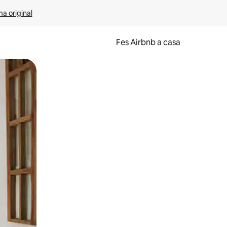
ma original
Fes Airbnb a casa
oc a la pantalla o fent-hi lliscar el dit.