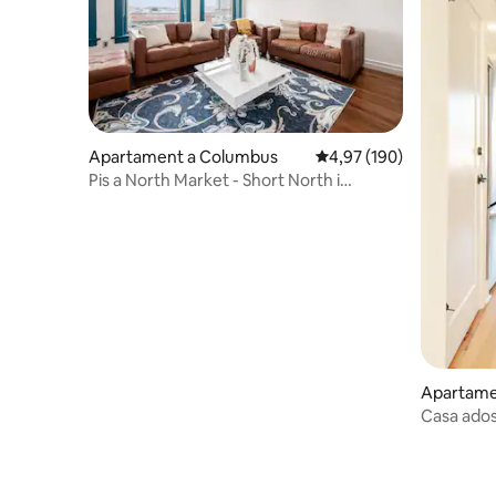
Apartament a Columbus
4,97 de puntuació mitjan
4,97 (190)
Pis a North Market - Short North i
aparcament gratuït
Apartame
Casa ados
FIVE