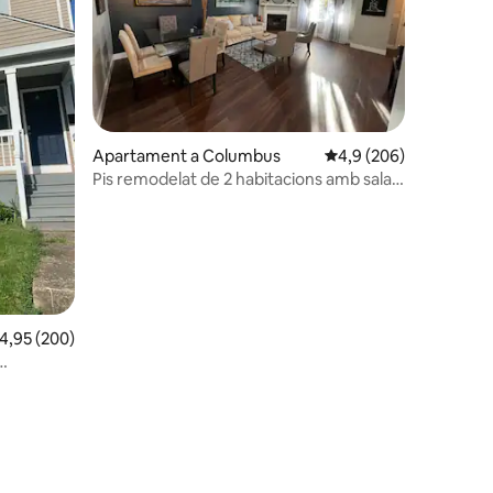
Apartament a Columbus
4,9 de puntuació mitja
4,9 (206)
Pis remodelat de 2 habitacions amb sala
de jocs i taula de ping-pong
,95 de puntuació mitjana d'un total de 5; 200 avaluacions
4,95 (200)
2 avaluacions