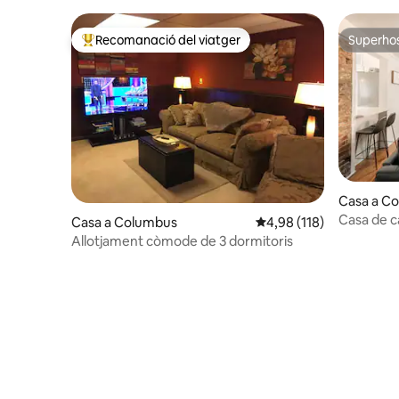
Recomanació del viatger
Superho
Principals recomanacions dels viatgers
Superho
Casa a C
Casa de c
Casa a Columbus
4,98 de puntuació mitja
4,98 (118)
històric 
Allotjament còmode de 3 dormitoris