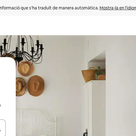
informació que s'ha traduït de manera automàtica. 
Mostra-la en l'idio
b
ar-hi a través de les tecles de les fletxes (amunt i avall), o bé fent un t