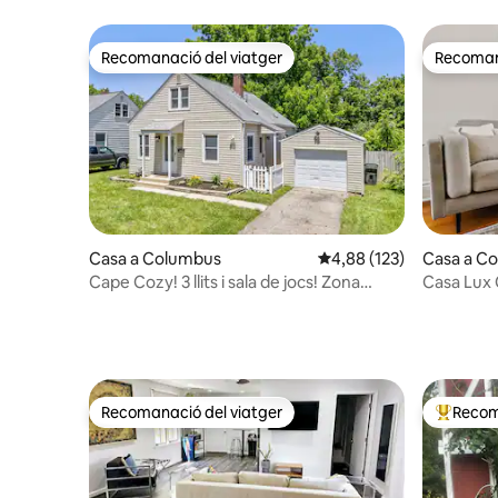
Recomanació del viatger
Recomana
Recomanació del viatger
Recomana
Casa a Columbus
4,88 de puntuació mitjan
4,88 (123)
Casa a C
Cape Cozy! 3 llits i sala de jocs! Zona
Casa Lux C
d'OSU amb aparcament!
Recomanació del viatger
Recom
Recomanació del viatger
Principa