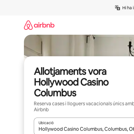
Salta
Hi ha 
Allotjaments vora
Hollywood Casino
Columbus
Reserva cases i lloguers vacacionals únics am
Airbnb
Ubicació
Quan els resultats estiguin disponibles, podràs naveg