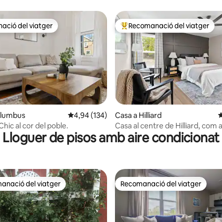
ció del viatger
Recomanació del viatger
ció del viatger
Principals recomanacions dels 
a d'un total de 5; 123 avaluacions
olumbus
4,94 de puntuació mitjana d'un total de 5; 134
4,94 (134)
Casa a Hilliard
4
hic al cor del poble.
Casa al centre de Hilliard, com a
Lloguer de pisos amb aire condicionat
Capacitat per a 6 persones
anació del viatger
Recomanació del viatger
ls recomanacions dels viatgers
Recomanació del viatger