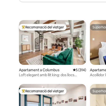
Recomanació del viatger
Superho
Principals recomanacions dels viatgers
Superho
Apartament a Columbus
5 de puntuació mitja
5 (314)
Apartame
Loft elegant amb llit king: dos llocs
Acollidor 
d'aparcament
ubicació
Recomanació del viatger
Superho
Principals recomanacions dels viatgers
Superho