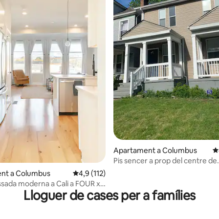
a d'un total de 5; 190 avaluacions
Apartament a Columbus
4
Pis sencer a prop del centre de
Franklinton
nt a Columbus
4,9 de puntuació mitjana d'un total de 5; 11
4,9 (112)
sada moderna a Cali a FOUR x
Lloguer de cases per a famílies