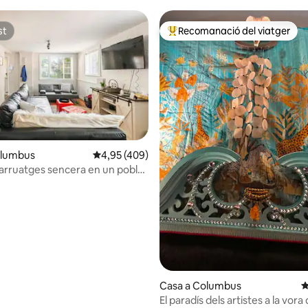
st
Recomanació del viatger
st
Principals recomanacions dels 
olumbus
4,95 de puntuació mitjana d'un total de 5; 40
4,95 (409)
arruatges sencera en un poble
na d'un total de 5; 118 avaluacions
alemany
Casa a Columbus
4
El paradís dels artistes a la vora 