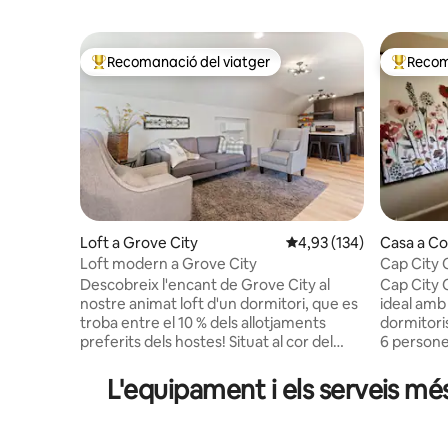
Recomanació del viatger
Recom
Principals recomanacions dels viatgers
Principa
Loft a Grove City
4,93 de puntuació mitjan
4,93 (134)
Casa a C
Loft modern a Grove City
Cap City 
Descobreix l'encant de Grove City al
Cap City 
nostre animat loft d'un dormitori, que es
ideal amb 
troba entre el 10 % dels allotjaments
dormitori
preferits dels hostes! Situat al cor del
6 persone
centre de Grand Castle, a pocs passos de
un nadó. 
cerveseries, festivals i parcs de la zona.
un menjad
L'equipament i els serveis mé
Gaudeix del millor dels dos mons:
equipada. 
l'ambient d'un poble petit amb accés a la
multimèdi
gran ciutat, ja que el centre de Columbus
especialit