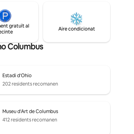
de la zona.
combinació perfecta d'encant històric
txe North
original i comoditats modernes. Amagat
en cotxe
en una comunitat d'allotjaments
xe
restaurats amb amor, carrers arbrats
ies
nt gratuït al
transitables i a només 1/2 illa de Westagte
Aire condicionat
ta'n els
ecinte
Park, obtindràs el millor que la ciutat té
per oferir sense el trànsit i l'enrenou.
sino Columbus
Estadi d'Ohio
202 residents recomanen
Museu d'Art de Columbus
412 residents recomanen