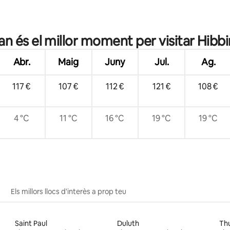
ana d'un total de 5; 43 avaluacions
n és el millor moment per visitar Hibb
Abr.
Maig
Juny
Jul.
Ag.
117 €
107 €
112 €
121 €
108 €
4 °C
11 °C
16 °C
19 °C
19 °C
Els millors llocs d'interès a prop teu
Saint Paul
Duluth
Th