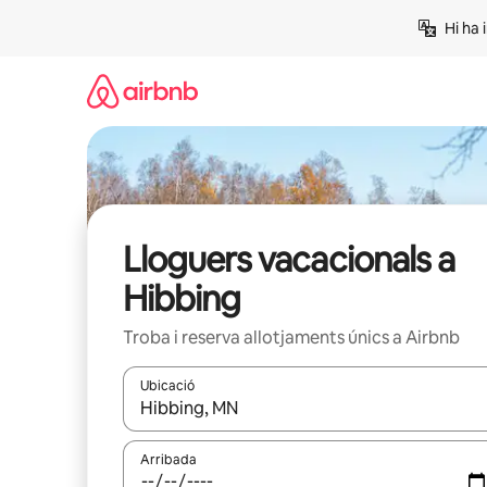
Salta
Hi ha 
Lloguers vacacionals a
Hibbing
Troba i reserva allotjaments únics a Airbnb
Ubicació
Quan els resultats estiguin disponibles, podràs naveg
Arribada