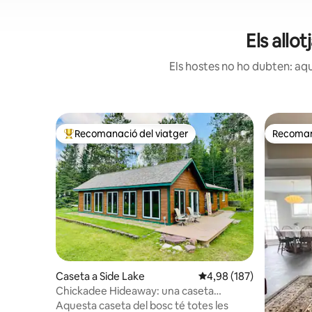
Els allo
Els hostes no ho dubten: aqu
Recomanació del viatger
Recomana
Principals recomanacions dels viatgers
Recomana
Caseta a Side Lake
4,98 de puntuació mitjan
4,98 (187)
Chickadee Hideaway: una caseta
acollidora a Northwoods
Aquesta caseta del bosc té totes les