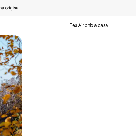
ma original
Fes Airbnb a casa
oc a la pantalla o fent-hi lliscar el dit.