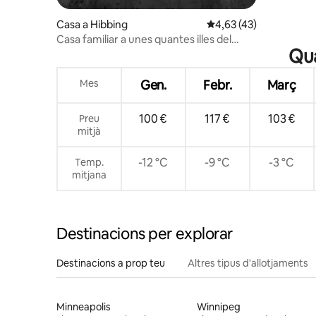
Casa a Hibbing
4,63 de puntuació mitj
4,63 (43)
Casa familiar a unes quantes illes del
Qua
centre
Mes
Gen.
Febr.
Març
100 €
117 €
103 €
Preu
mitjà
-12 °C
-9 °C
-3 °C
Temp.
mitjana
Destinacions per explorar
Destinacions a prop teu
Altres tipus d'allotjaments
Minneapolis
Winnipeg