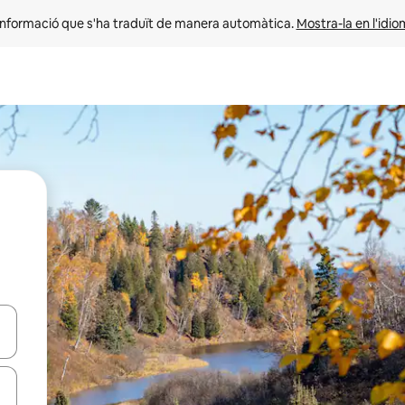
informació que s'ha traduït de manera automàtica. 
Mostra-la en l'idio
ar-hi a través de les tecles de les fletxes (amunt i avall), o bé fent un t