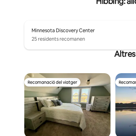
Hibbing: all
Minnesota Discovery Center
25 residents recomanen
Altres
Recomanació del viatger
Recomana
Recomanació del viatger
Recomana