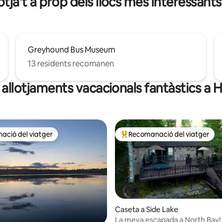
otja't a prop dels llocs més interessants
Greyhound Bus Museum
13 residents recomanen
 allotjaments vacacionals fantàstics a 
ció del viatger
Recomanació del viatger
ció del viatger
Principals recomanacions dels 
Caseta a Side Lake
La meva escapada a North Bay!