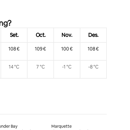
ing?
Set.
Oct.
Nov.
Des.
108 €
109 €
100 €
108 €
14 °C
7 °C
-1 °C
-8 °C
under Bay
Marquette