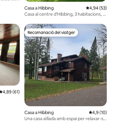
 llac
3 avaluacions
Casa a Hibbing
4,94 de puntuació mitj
4,94 (53)
Casa al centre d'Hibbing, 3 habitacions, 1
bany i garatge
Recomanació del viatger
Recomanació del viatger
1 avaluacions
4,89 de puntuació mitjana d'un total de 5; 61 avaluacions
4,89 (61)
Casa a Hibbing
4,9 de puntuació mitj
4,9 (10)
Una casa aïllada amb espai per relaxar-se
tant a dins com a fora