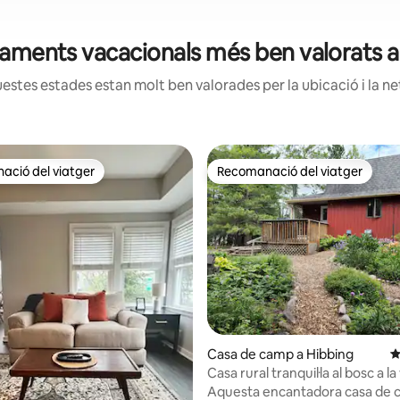
tjaments vacacionals més ben valorats 
estes estades estan molt ben valorades per la ubicació i la net
ció del viatger
Recomanació del viatger
ció del viatger
Recomanació del viatger
a d'un total de 5; 187 avaluacions
Casa de camp a Hibbing
4
Casa rural tranquil·la al bosc a la
ciutat
Aquesta encantadora casa de 