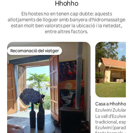
Hhohho
Els hostes no en tenen cap dubte: aquests
allotjaments de lloguer amb banyera d'hidromassatge
estan molt ben valorats per la ubicació i la netedat,
entre altres factors.
Recomanació del viatger
Recomanació del viatger
Casa a Hhohho Re
Ezulwini Zululami
La vall d'Ezulwini 
tradicional, espiritu
Ezulwini (paradís) 