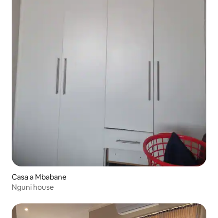
Casa a Mbabane
Nguni house