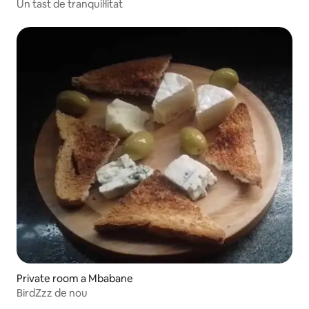
Un tast de tranquil·litat
Private room a Mbabane
BirdZzz de nou