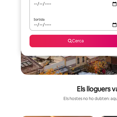
Sortida
Cerca
Els lloguers 
Els hostes no ho dubten: aqu