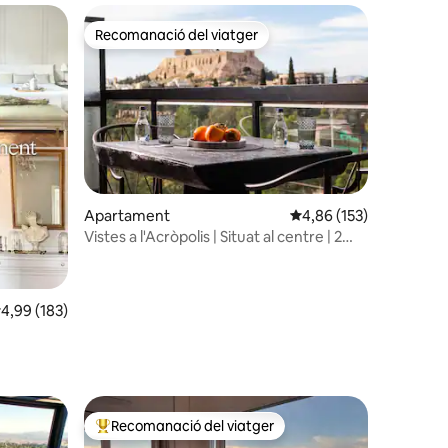
Recomanació del viatger
viatgers
Recomanació del viatger
Apartament
4,86 de puntuació mitja
4,86 (153)
Vistes a l'Acròpolis | Situat al centre | 2
dormitoris
,99 de puntuació mitjana d'un total de 5; 183 avaluacions
4,99 (183)
 avaluacions
Recomanació del viatger
viatgers
Principals recomanacions dels viatgers