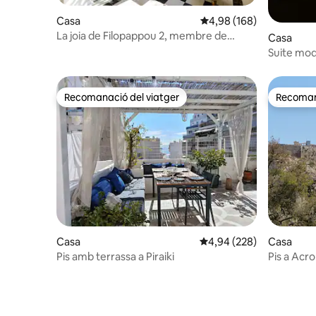
Casa
4,98 de puntuació mitjan
4,98 (168)
La joia de Filopappou 2, membre de
Casa
Luxury Drops
Suite mod
Recomanació del viatger
Recomana
Recomanació del viatger
Recomana
Casa
4,94 de puntuació mitjan
4,94 (228)
Casa
Pis amb terrassa a Piraiki
Pis a Acrop