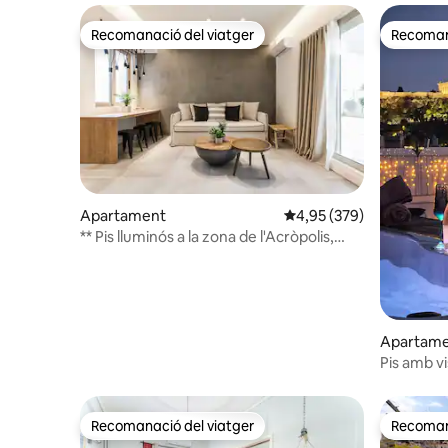
Recomanació del viatger
Recomana
Recomanació del viatger
Recomana
Apartament
4,95 de puntuació mitjan
4,95 (379)
** Pis lluminós a la zona de l'Acròpolis,
balcó de somni **
Apartam
Pis amb vi
Monastira
Recomanació del viatger
Recomana
Recomanació del viatger
Recomana