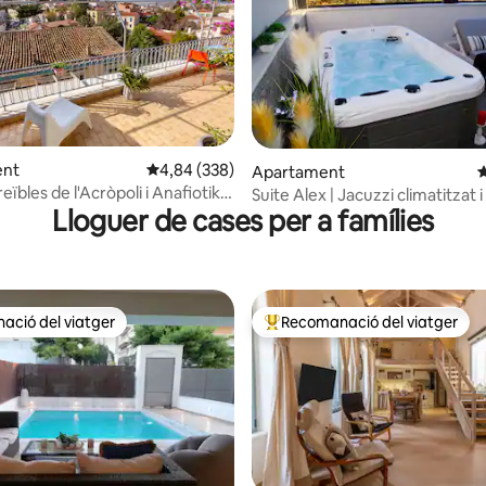
ent
4,84 de puntuació mitjana d'un total de 5; 338
4,84 (338)
a d'un total de 5; 262 avaluacions
Apartament
4
reïbles de l'Acròpoli i Anafiotika
Suite Alex | Jacuzzi climatitzat i
Lloguer de cases per a famílies
l'Acròpolis
ció del viatger
Recomanació del viatger
ció del viatger
Principals recomanacions dels 