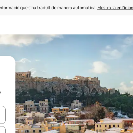
informació que s'ha traduït de manera automàtica. 
Mostra-la en l'idio
b
ar-hi a través de les tecles de les fletxes (amunt i avall), o bé fent un t