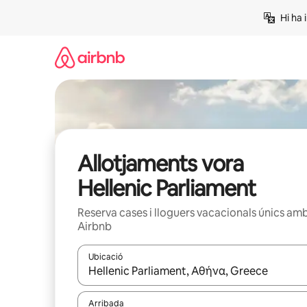
Salta
Hi ha 
Allotjaments vora
Hellenic Parliament
Reserva cases i lloguers vacacionals únics am
Airbnb
Ubicació
Quan els resultats estiguin disponibles, podràs naveg
Arribada