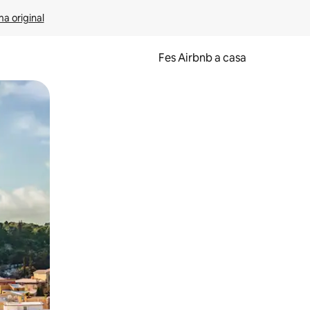
ma original
Fes Airbnb a casa
oc a la pantalla o fent-hi lliscar el dit.