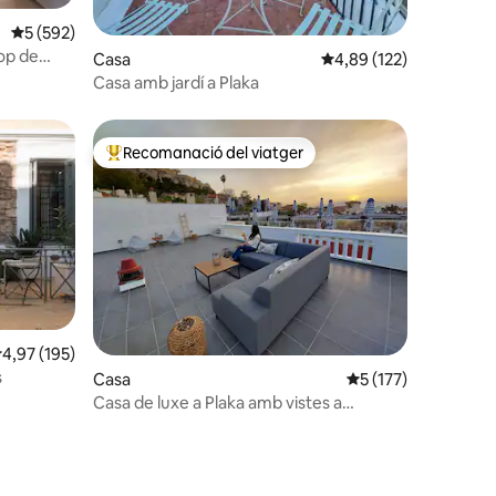
5 de puntuació mitjana d'un total de 5; 592 avaluacions
5 (592)
rop de
 avaluacions
Casa
4,89 de puntuació mitja
4,89 (122)
Casa amb jardí a Plaka
Recomanació del viatger
viatgers
Principals recomanacions dels viatgers
,97 de puntuació mitjana d'un total de 5; 195 avaluacions
4,97 (195)
s
1 avaluacions
Casa
5 de puntuació mitja
5 (177)
Casa de luxe a Plaka amb vistes a
l'Acròpoli