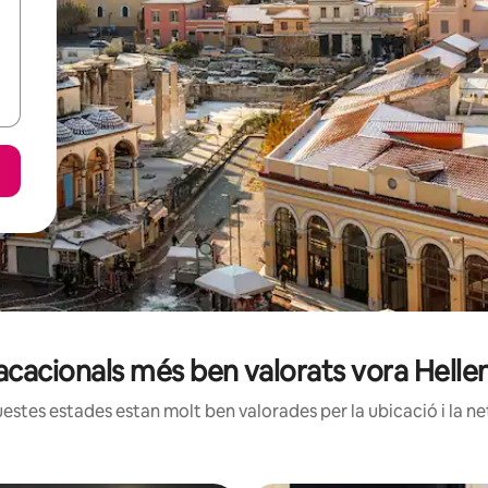
vacacionals més ben valorats vora Helle
estes estades estan molt ben valorades per la ubicació i la net