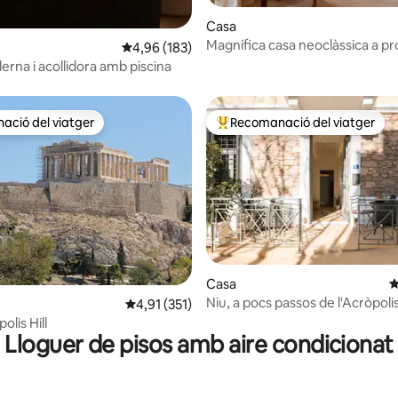
a d'un total de 5; 168 avaluacions
Casa
Magnífica casa neoclàssica a p
4,96 de puntuació mitjana d'un total de 5; 183
4,96 (183)
l'Acròpolis!
erna i acollidora amb piscina
ció del viatger
Recomanació del viatger
ció del viatger
Principals recomanacions dels 
Casa
4
Niu, a pocs passos de l'Acròpoli
a d'un total de 5; 228 avaluacions
4,91 de puntuació mitjana d'un total de 5; 35
4,91 (351)
olis Hill
Lloguer de pisos amb aire condicionat