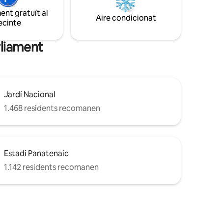
or
necessaris Wi-Fi ✓gratuït Màquina
nt gratuït al
Situat a la
expressa ✓gratuïta i pods ✓ TV
Aire condicionat
ecinte
(configurat per Netflix)
rliament
Jardí Nacional
1.468 residents recomanen
Estadi Panatenaic
1.142 residents recomanen