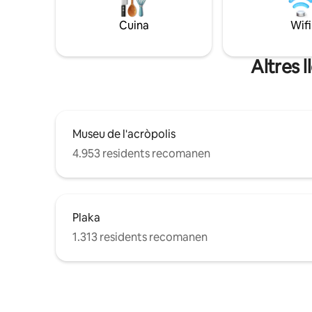
de les nits, relaxa't al costat de la llar de
privacitat
foc i submergeix-te en la cultura i
turó, la p
Cuina
Wifi
l'hospitalitat locals.
Altres 
Museu de l'acròpolis
4.953 residents recomanen
Plaka
1.313 residents recomanen