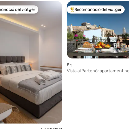
anació del viatger
Recomanació del viatger
ls recomanacions dels viatgers
Principals recomanacions dels 
a d'un total de 5; 210 avaluacions
Pis
Vista al Partenó: apartament ne
terrassa a l'Acròpoli