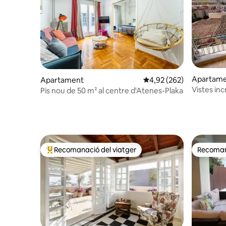
Apartam
Apartament
4,92 de puntuació mitjan
4,92 (262)
Vistes inc
Pis nou de 50 m² al centre d'Atenes-Plaka
a Plaka
Recomanació del viatger
Recomana
Principals recomanacions dels viatgers
Recomana