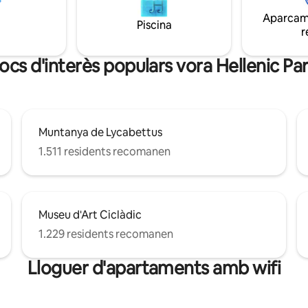
, la llum abundant, els arbres de
sol. Hi ha internet ràpid, televis
Aparcame
au, mentre vius al centre.
intel·ligent i porta de seguretat. 
Piscina
r
millor part d'Atenes.
llocs d'interès populars vora Hellenic Pa
Muntanya de Lycabettus
1.511 residents recomanen
Museu d'Art Ciclàdic
1.229 residents recomanen
Lloguer d'apartaments amb wifi