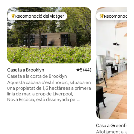
Recomanació del viatger
Recomanació de
Principals recomanacions dels viatgers
Principals recoma
Caseta a Brooklyn
5 de puntuació mitjana d'un 
5 (44)
Caseta a la costa de Brooklyn
Aquesta cabana d'estil nòrdic, situada en
una propietat de 1,6 hectàrees a primera
línia de mar, a prop de Liverpool,
Nova Escòcia, està dissenyada per
Lloyoll Prefabs i ofereix un refugi tranquil
amb unes vistes impressionants a l'oceà.
Gaudeix d'un disseny minimalista, grans
finestrals i un ambient acollidor. La
Casa a Greenfield
caseta té un dormitori i dos lofts per
Allotjament a la vo
dormir, a més d'una cuina totalment