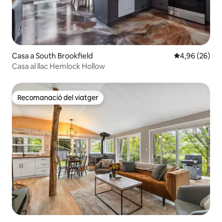
Casa a South Brookfield
4,96 de puntua
4,96 (26)
Casa al llac Hemlock Hollow
Recomanació del viatger
Recomanació del viatger