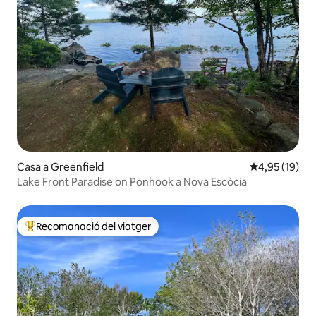
Casa a Greenfield
4,95 de puntu
4,95 (19)
Lake Front Paradise on Ponhook a Nova Escòcia
Recomanació del viatger
Principals recomanacions dels viatgers