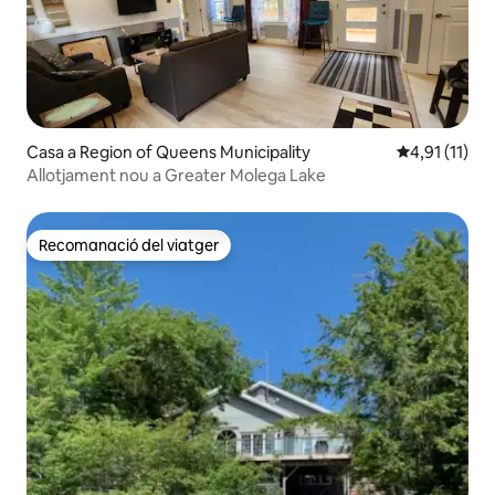
Casa a Region of Queens Municipality
4,91 de puntu
4,91 (11)
Allotjament nou a Greater Molega Lake
Recomanació del viatger
Recomanació del viatger