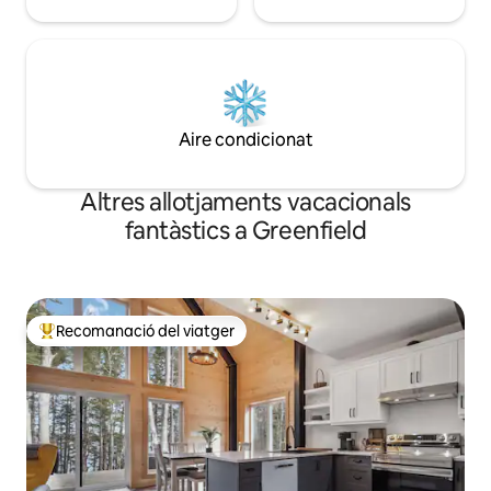
Aire condicionat
Altres allotjaments vacacionals
fantàstics a Greenfield
Recomanació del viatger
Principals recomanacions dels viatgers