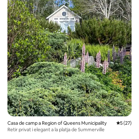
Casa de camp a Region of Queens Municipality
5 de puntu
5 (27)
Retir privat i elegant a la platja de Summerville