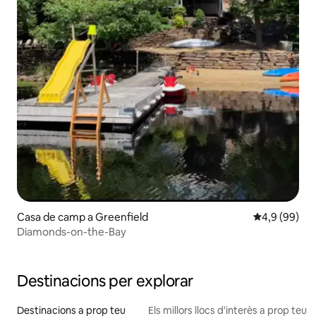
Casa de camp a Greenfield
4,9 de puntua
4,9 (99)
Diamonds-on-the-Bay
Destinacions per explorar
Destinacions a prop teu
Els millors llocs d'interès a prop teu