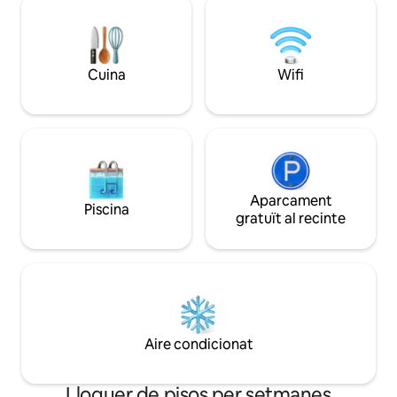
dutxa no es farà mai freda i la calefacció
La cuina moderna 
interior elimina les possibles molèsties
bàsics com ara mic
de les refrescants nits d'hivern que viu
tetera, cafetera ...
aquesta illa desèrtica de vegades.
Cuina
Wifi
Aparcament
Piscina
gratuït al recinte
Aire condicionat
Lloguer de pisos per setmanes