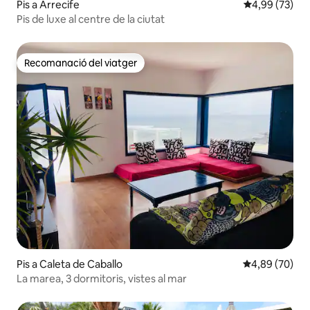
Pis a Arrecife
4,99 de puntua
4,99 (73)
Pis de luxe al centre de la ciutat
Recomanació del viatger
Recomanació del viatger
Pis a Caleta de Caballo
4,89 de puntua
4,89 (70)
La marea, 3 dormitoris, vistes al mar