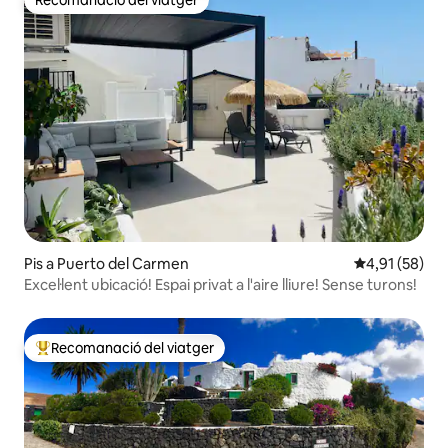
Recomanació del viatger
Recomanació del viatger
Pis a Puerto del Carmen
4,91 de puntu
4,91 (58)
Excel·lent ubicació! Espai privat a l'aire lliure! Sense turons!
Recomanació del viatger
Principals recomanacions dels viatgers