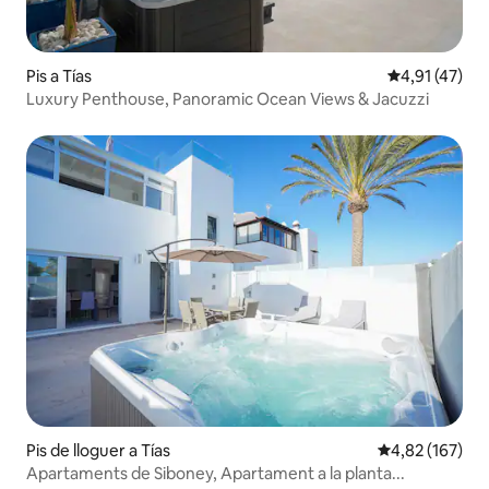
Pis a Tías
4,91 de puntu
4,91 (47)
Luxury Penthouse, Panoramic Ocean Views & Jacuzzi
Pis de lloguer a Tías
4,82 de puntuac
4,82 (167)
Apartaments de Siboney, Apartament a la planta...