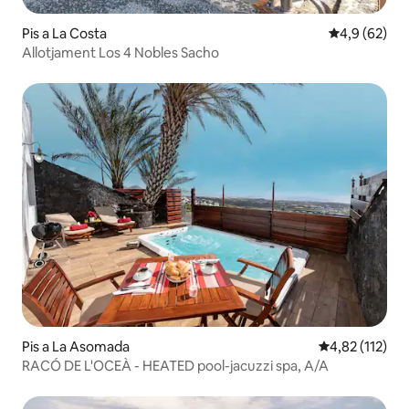
Pis a La Costa
4,9 de puntua
4,9 (62)
Allotjament Los 4 Nobles Sacho
Pis a La Asomada
4,82 de puntua
4,82 (112)
RACÓ DE L'OCEÀ - HEATED pool-jacuzzi spa, A/A