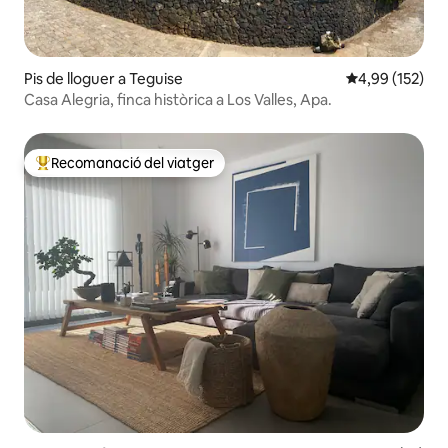
Pis de lloguer a Teguise
4,99 de puntuac
4,99 (152)
Casa Alegria, finca històrica a Los Valles, Apa.
Recomanació del viatger
Principals recomanacions dels viatgers