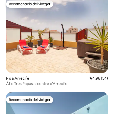
Recomanació del viatger
Recomanació del viatger
Pis a Arrecife
4,96 de puntua
4,96 (54)
Àtic Tres Papas al centre d'Arrecife
Recomanació del viatger
Recomanació del viatger