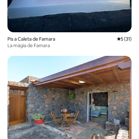
Pis a Caleta de Famara
5 de puntu
5 (31)
La màgia de Famara