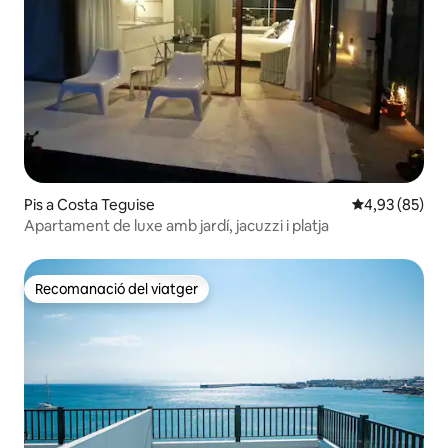
Pis a Costa Teguise
4,93 de puntua
4,93 (85)
Apartament de luxe amb jardí, jacuzzi i platja
Recomanació del viatger
Recomanació del viatger