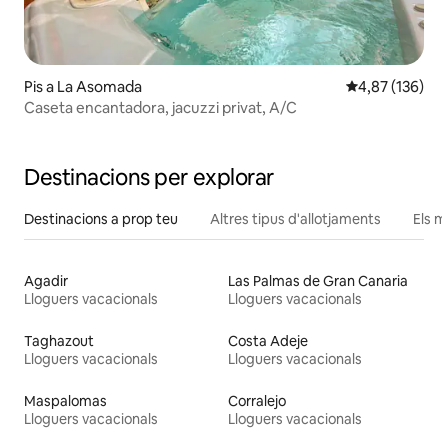
Pis a La Asomada
4,87 de puntuac
4,87 (136)
Caseta encantadora, jacuzzi privat, A/C
Destinacions per explorar
Destinacions a prop teu
Altres tipus d'allotjaments
Els m
Agadir
Las Palmas de Gran Canaria
Lloguers vacacionals
Lloguers vacacionals
Taghazout
Costa Adeje
Lloguers vacacionals
Lloguers vacacionals
Maspalomas
Corralejo
Lloguers vacacionals
Lloguers vacacionals