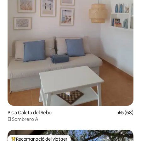
Pis a Caleta del Sebo
5 de puntua
5 (68)
El Sombrero A
Recomanació del viatger