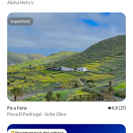
Aloha Hetu'u
Superhost
Superhost
Pis a Faria
4,9 de puntu
4,9 (21)
Finca El Pedregal - Suite Oliva
Recomanació del viatger