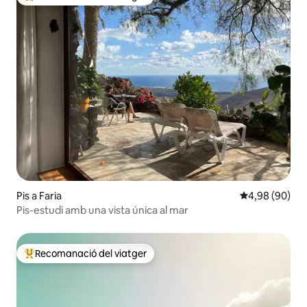
Principals recomanacions dels viatgers
Pis a Faria
4,98 de puntua
4,98 (90)
Pis-estudi amb una vista única al mar
Recomanació del viatger
Principals recomanacions dels viatgers