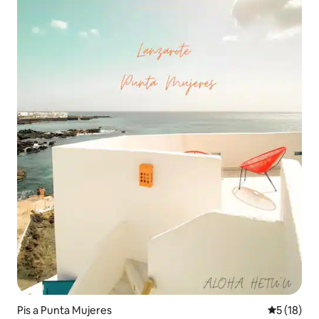
Pis a Punta Mujeres
5 de puntu
5 (18)