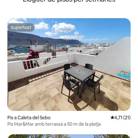
Superhost
Superhost
Pis a Caleta del Sebo
4,71 de puntu
4,71 (21)
Pis Mar&Mar amb terrassa a 50 m de la platja