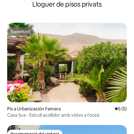
Lloguer de pisos privats
Superhost
Superhost
Pis a Urbanización Famara
5 de punt
5 (5)
Casa Sua - Estudi acollidor amb vistes a l'oceà