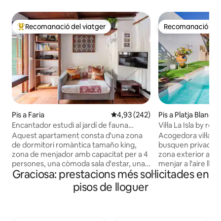
Recomanació del viatger
Recomanació del 
Principals recomanacions dels viatgers
Recomanació del 
Pis a Faria
4,93 de puntuació mitjana d'un t
4,93 (242)
Pis a Platja Blanca
Encantador estudi al jardí de fauna
Vil·la La Isla by r
salvatge
Aquest apartament consta d'una zona
Acogedora vil·la p
de dormitori romàntica tamaño king,
busquen privadesa 
zona de menjador amb capacitat per a 4
zona exterior amb 
persones, una còmoda sala d'estar, una
menjar a l'aire lliur
Graciosa: prestacions més sol·licitades en
cuina petita i ben equipada, un bany
relaxant per llegi
ampli, molt espai per a armaris, internet i
l'interior disposa 
pisos de lloguer
televisió. La zona d'estar s'obre al seu
vestidor, una sala 
pati i al jardí. Amb capacitat per a 2
sofà-cama, per la 
adults, el sofà llit pot acollir nens. El gran
una parella amb fil
calentador d'aigua solar garanteix que la
dutxa i està decor