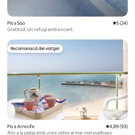
Pis a Soo
5 de puntua
5 (24)
Gratitud. Un refugi amb encant.
Recomanació del viatger
Recomanació del viatger
Pis a Arrecife
4,89 de puntua
4,89 (93)
Àtic a la platja amb unes vistes al mar meravelloses