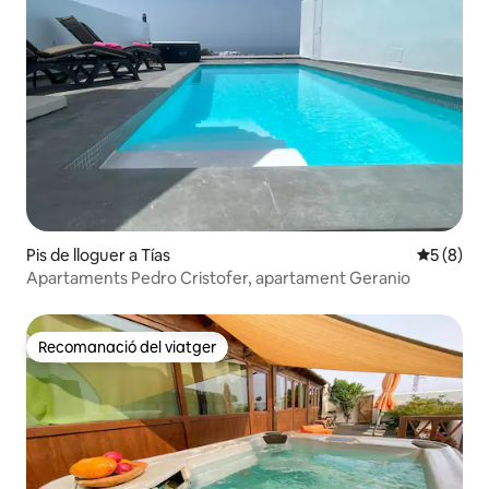
Pis de lloguer a Tías
5 de punt
5 (8)
Apartaments Pedro Cristofer, apartament Geranio
Recomanació del viatger
Recomanació del viatger