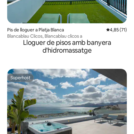
Pis de lloguer a Platja Blanca
4,85 de puntu
4,85 (71)
Blancablau Clicos, Blancablau clicos a
Lloguer de pisos amb banyera
d'hidromassatge
Superhost
Superhost