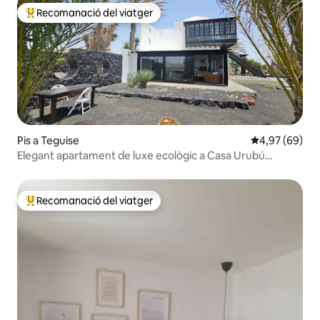
Recomanació del viatger
Principals recomanacions dels viatgers
Pis a Teguise
4,97 de puntua
4,97 (69)
Elegant apartament de luxe ecològic a Casa Urubú
Nazaret
Recomanació del viatger
Principals recomanacions dels viatgers