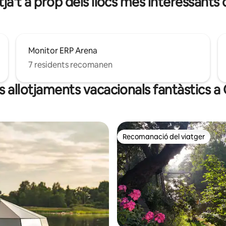
tja't a prop dels llocs més interessants 
Monitor ERP Arena
7 residents recomanen
s allotjaments vacacionals fantàstics a
Recomanació del viatger
Recomanació del viatger