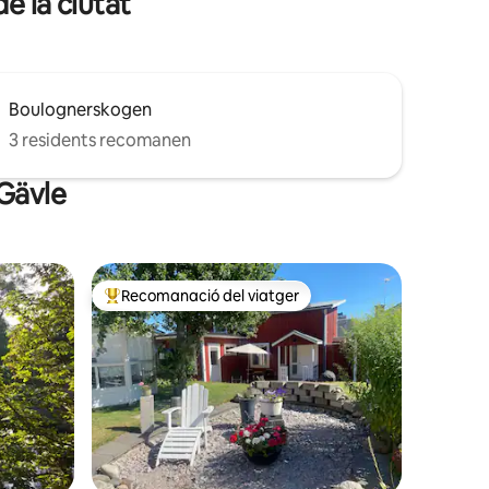
de la ciutat
Boulognerskogen
3 residents recomanen
 Gävle
Recomanació del viatger
Principals recomanacions dels viatgers