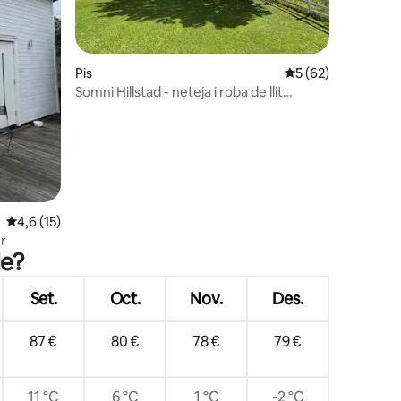
0 avaluacions
Pis
5 de puntuació mitj
5 (62)
Somni Hillstad - neteja i roba de llit
incloses
4,6 de puntuació mitjana d'un total de 5; 15 avaluacions
4,6 (15)
er
le?
Set.
Oct.
Nov.
Des.
87 €
80 €
78 €
79 €
11 °C
6 °C
1 °C
-2 °C