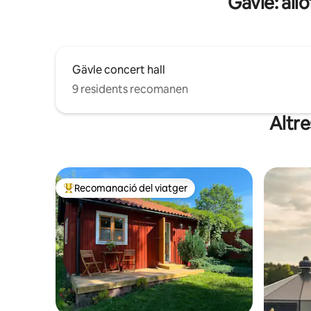
Gävle: allo
Gävle concert hall
9 residents recomanen
Altre
Recomanació del viatger
Principals recomanacions dels viatgers