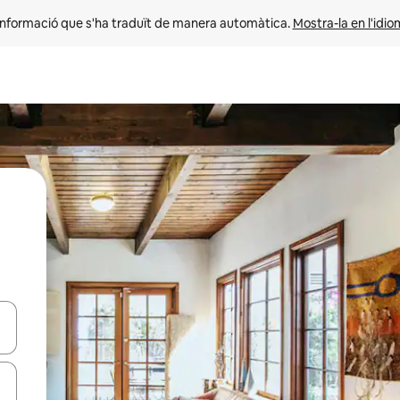
informació que s'ha traduït de manera automàtica. 
Mostra-la en l'idio
ar-hi a través de les tecles de les fletxes (amunt i avall), o bé fent un t