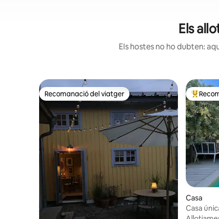
Els all
Els hostes no ho dubten: aqu
Recomanació del viatger
Recom
Recomanació del viatger
Principa
Casa
Casa única
Allotjamen