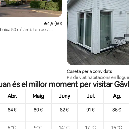
jana d'un total de 5; 5 avaluacions
4,9 de puntuació mitjana d'un total de 5; 5
4,9 (50)
a baixa 50 m² amb terrassa
Caseta per a convidats
Pis de vuit habitacions en llogu
an és el millor moment per visitar Gäv
Abr.
Maig
Juny
Jul.
Ag.
84 €
80 €
82 €
91 €
86 €
5 °C
9 °C
14 °C
17 °C
16 °C