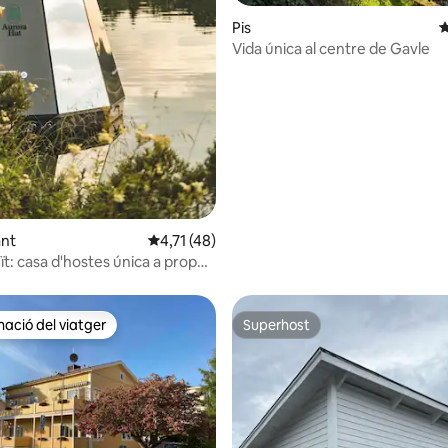
ana d'un total de 5; 12 avaluacions
Pis
4
Vida única al centre de Gavle
ant
4,71 de puntuació mitjana d'un total de 5; 4
4,71 (48)
t: casa d'hostes única a prop
èlag
ció del viatger
Superhost
ció del viatger
Superhost