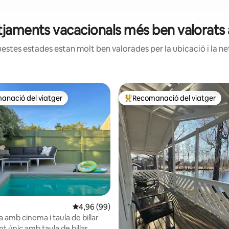
otjaments vacacionals més ben valorats
estes estades estan molt ben valorades per la ubicació i la net
anació del viatger
Recomanació del viatger
ls recomanacions dels viatgers
Principals recomanacions dels 
4,96 de puntuació mitjana d'un total de 5; 99
4,96 (99)
 amb cinema i taula de billar
t únic amb taula de billar,