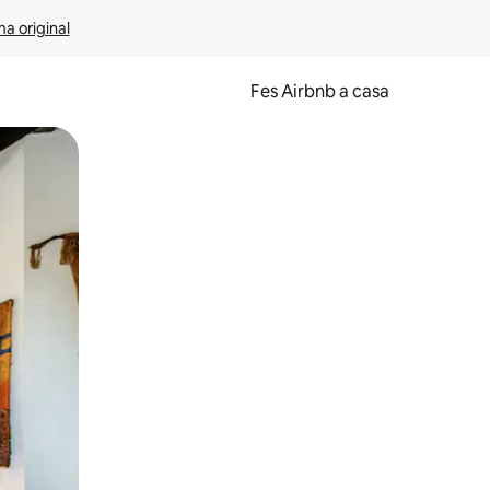
ma original
Fes Airbnb a casa
oc a la pantalla o fent-hi lliscar el dit.