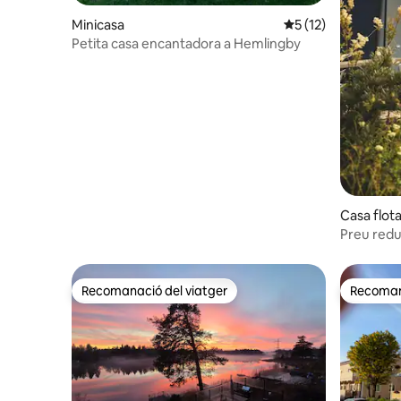
Minicasa
5 de puntuació mitj
5 (12)
Petita casa encantadora a Hemlingby
Casa flot
Preu reduï
de l'arxip
Recomanació del viatger
Recomana
Recomanació del viatger
Recomana