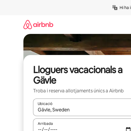
Salta
Hi ha 
Lloguers vacacionals a
Gävle
Troba i reserva allotjaments únics a Airbnb
Ubicació
Quan els resultats estiguin disponibles, podràs naveg
Arribada