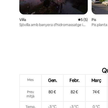
Vil·la
5 de puntuació mit
5 (5)
Pis
Sjövilla amb banyera d'hidromassatge i
Pis plant
moll propi a prop de Gävle
privada
Qu
Mes
Gen.
Febr.
Març
80 €
82 €
74 €
Preu
mitjà
-3 °C
-3 °C
0 °C
Temp.