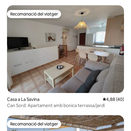
Recomanació del viatger
Recomanació del viatger
Casa a La Savina
4,88 de puntua
4,88 (40)
Can Sord: Apartament amb bonica terrassa/jardí
Recomanació del viatger
Recomanació del viatger