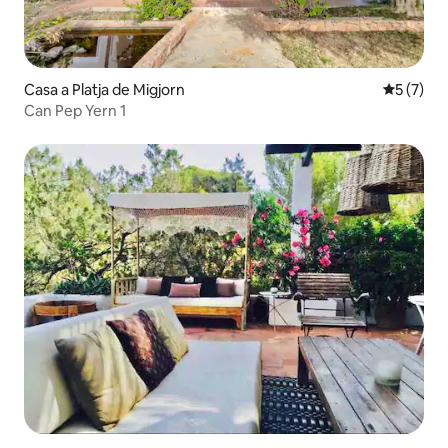
Casa a Platja de Migjorn
5 de punt
5 (7)
Can Pep Yern 1