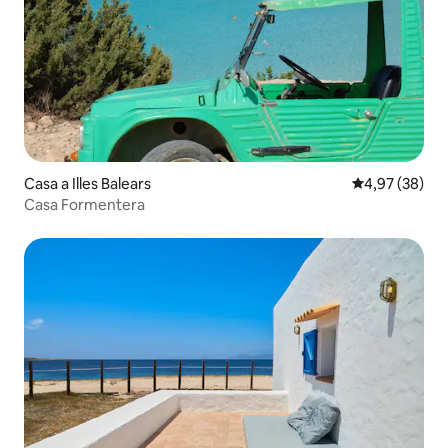
Casa a Illes Balears
4,97 de puntua
4,97 (38)
Casa Formentera