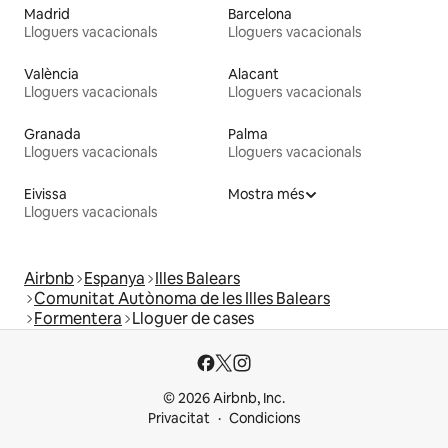
Madrid
Barcelona
Lloguers vacacionals
Lloguers vacacionals
València
Alacant
Lloguers vacacionals
Lloguers vacacionals
Granada
Palma
Lloguers vacacionals
Lloguers vacacionals
Eivissa
Mostra més
Lloguers vacacionals
Airbnb
Espanya
Illes Balears
Comunitat Autònoma de les Illes Balears
Formentera
Lloguer de cases
© 2026 Airbnb, Inc.
Privacitat
Condicions