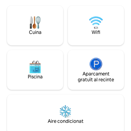
sala d'estar, terrassa amb mobles
per a aquells que b
d'exterior per als àpats i sopars a l'aire
tranquil·litat. *A l'arribada, es cobraran
lliure, solàrium i jardí. Adossat a la casa, i
tarifes turístiques
amb una entrada independent, hi ha un
(a partir de 16 anys). Reg. No.: RGS2
altre dormitori amb el seu bany. ACC I
10628.
WIFI.
Cuina
Wifi
Aparcament
Piscina
gratuït al recinte
Aire condicionat