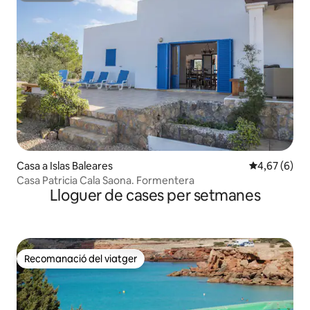
Casa a Islas Baleares
4,67 de puntu
4,67 (6)
Casa Patricia Cala Saona. Formentera
Lloguer de cases per setmanes
Recomanació del viatger
Recomanació del viatger