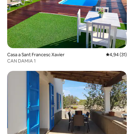
Casa a Sant Francesc Xavier
4,94 de puntu
4,94 (31)
CAN DAMIA 1