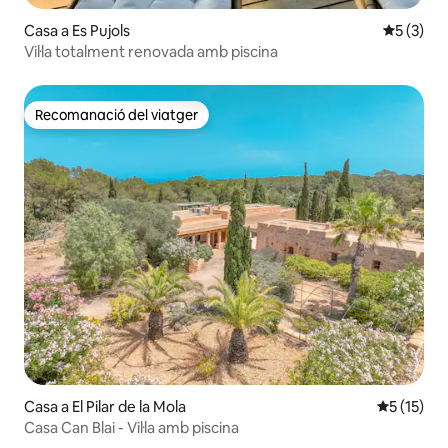
Casa a Es Pujols
5 de punt
5 (3)
Vil·la totalment renovada amb piscina
Recomanació del viatger
Recomanació del viatger
Casa a El Pilar de la Mola
5 de puntu
5 (15)
Casa Can Blai - Vil·la amb piscina