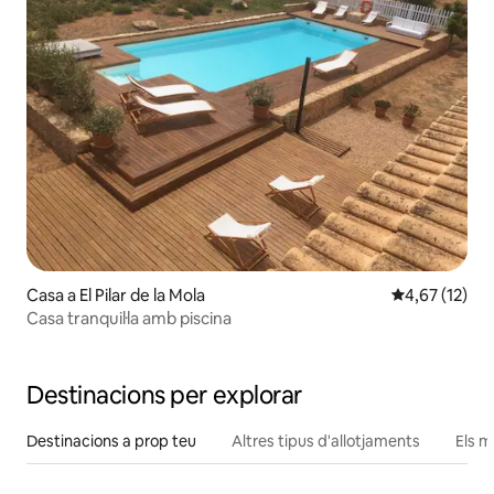
Casa a El Pilar de la Mola
4,67 de puntu
4,67 (12)
Casa tranquil·la amb piscina
Destinacions per explorar
Destinacions a prop teu
Altres tipus d'allotjaments
Els m