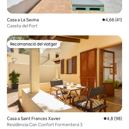
Casa a La Savina
4,66 de puntu
4,66 (41)
Caseta del Port
Recomanació del viatger
Recomanació del viatger
Casa a Saint Frances Xavier
4,8 de puntua
4,8 (98)
Residència Can Confort Formentera 3