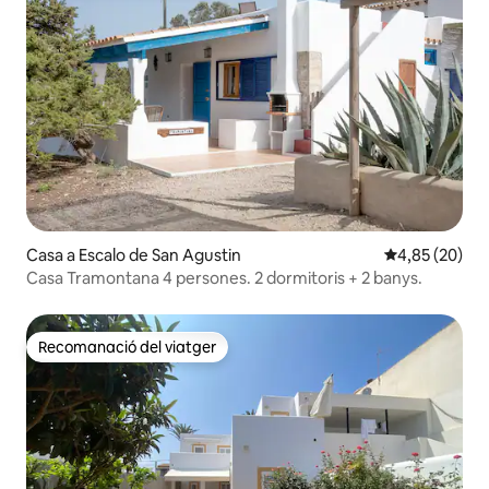
Casa a Escalo de San Agustin
4,85 de puntua
4,85 (20)
Casa Tramontana 4 persones. 2 dormitoris + 2 banys.
Recomanació del viatger
Recomanació del viatger