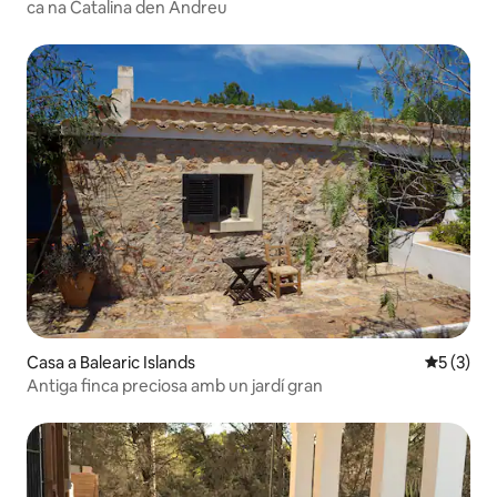
ca na Catalina den Andreu
Casa a Balearic Islands
5 de punt
5 (3)
Antiga finca preciosa amb un jardí gran