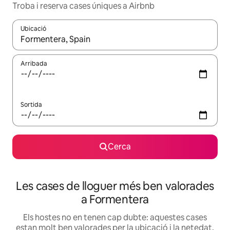
Troba i reserva cases úniques a Airbnb
Ubicació
Quan els resultats estiguin disponibles, podràs navegar-hi a través 
Arribada
Sortida
Cerca
Les cases de lloguer més ben valorades
a Formentera
Els hostes no en tenen cap dubte: aquestes cases
estan molt ben valorades per la ubicació i la netedat,