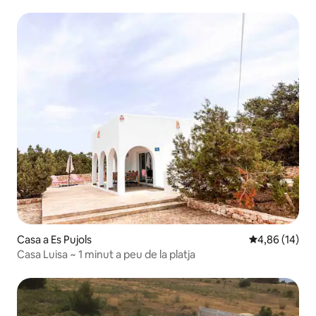
Casa a Es Pujols
4,86 de puntua
4,86 (14)
Casa Luisa ~ 1 minut a peu de la platja