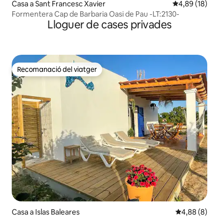
Casa a Sant Francesc Xavier
4,89 de puntua
4,89 (18)
Formentera Cap de Barbaria Oasi de Pau -LT:2130-
Lloguer de cases privades
Recomanació del viatger
Recomanació del viatger
Casa a Islas Baleares
4,88 de puntu
4,88 (8)