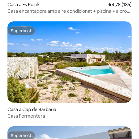
Casa a Es Pujols
4,78 de puntua
4,78 (135)
Casa encantadora amb aire condicionat + piscina + a prop
de la platja | C
Superhost
Superhost
Casa a Cap de Barbaria
Casa Formentera
Superhost
Superhost