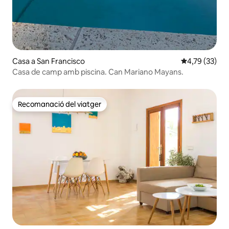
Casa a San Francisco
4,79 de puntu
4,79 (33)
Casa de camp amb piscina. Can Mariano Mayans.
Recomanació del viatger
Recomanació del viatger