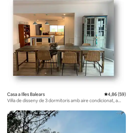
Casa a Illes Balears
4,86 de puntua
4,86 (59)
Vil·la de disseny de 3 dormitoris amb aire condicionat, a
només 3 minuts a peu de la platja