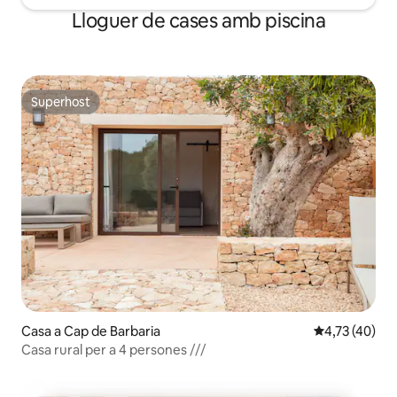
Lloguer de cases amb piscina
Superhost
Superhost
Casa a Cap de Barbaria
4,73 de puntu
4,73 (40)
Casa rural per a 4 persones ///