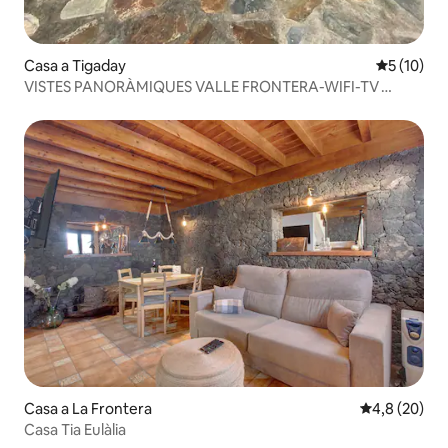
Casa a Tigaday
5 de puntu
5 (10)
VISTES PANORÀMIQUES VALLE FRONTERA-WIFI-TV
PREMIUM
Casa a La Frontera
4,8 de puntua
4,8 (20)
Casa Tia Eulàlia