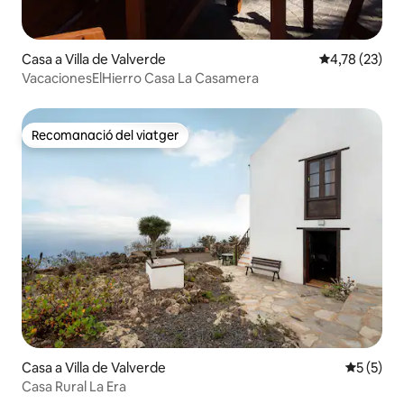
Casa a Villa de Valverde
4,78 de puntu
4,78 (23)
VacacionesElHierro Casa La Casamera
Recomanació del viatger
Recomanació del viatger
Casa a Villa de Valverde
5 de punt
5 (5)
Casa Rural La Era