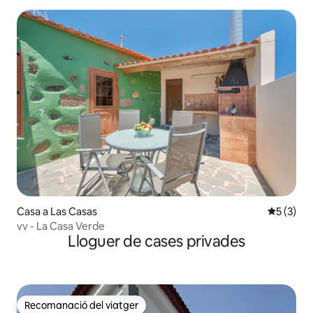
Casa a Las Casas
5 de punt
5 (3)
vv - La Casa Verde
Lloguer de cases privades
Recomanació del viatger
Recomanació del viatger