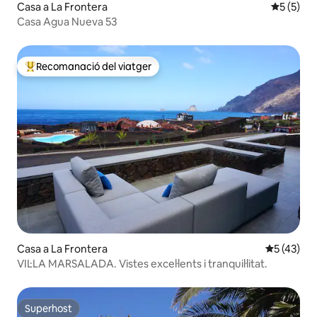
Casa a La Frontera
5 de punt
5 (5)
Casa Agua Nueva 53
Recomanació del viatger
Principals recomanacions dels viatgers
Casa a La Frontera
5 de puntu
5 (43)
VIL·LA MARSALADA. Vistes excel·lents i tranquil·litat.
Superhost
Superhost