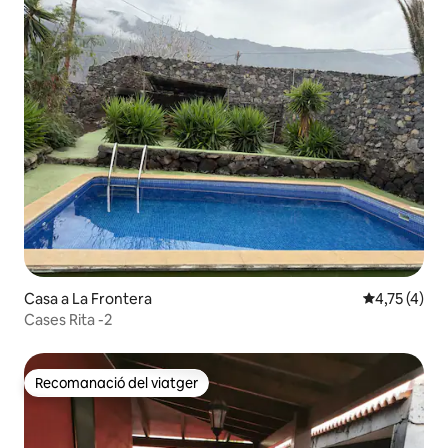
Casa a La Frontera
4,75 de punt
4,75 (4)
Cases Rita -2
Recomanació del viatger
Recomanació del viatger