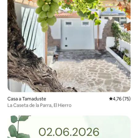
Casa a Tamaduste
4,76 de puntu
4,76 (75)
La Caseta de la Parra, El Hierro