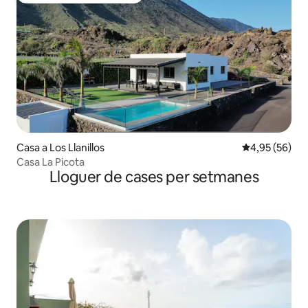
Casa a Los Llanillos
4,95 de puntua
4,95 (56)
Casa La Picota
Lloguer de cases per setmanes