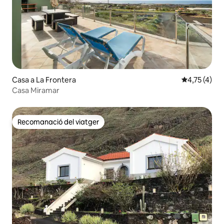
Casa a La Frontera
4,75 de punt
4,75 (4)
Casa Miramar
Recomanació del viatger
Recomanació del viatger