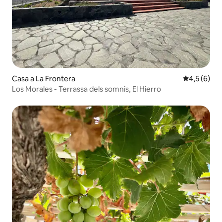
Casa a La Frontera
4,5 de punt
4,5 (6)
Los Morales - Terrassa dels somnis, El Hierro