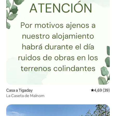
Casa a Tigaday
4,69 de puntua
4,69 (39)
La Caseta de Malnom