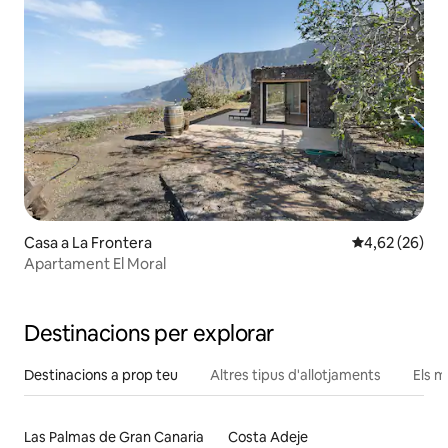
Casa a La Frontera
4,62 de puntua
4,62 (26)
Apartament El Moral
Destinacions per explorar
Destinacions a prop teu
Altres tipus d'allotjaments
Els m
Las Palmas de Gran Canaria
Costa Adeje