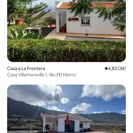
Casa a La Frontera
4,82 de puntua
4,82 (34)
Casa Villamaravilla 1, Illa d'El Hierro