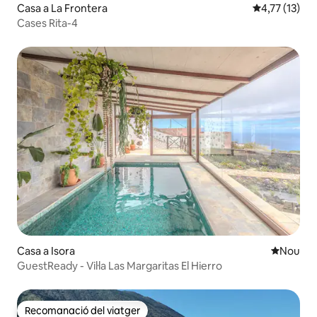
Casa a La Frontera
4,77 de puntu
4,77 (13)
Cases Rita-4
Casa a Isora
Allotjam
Nou
GuestReady - Vil·la Las Margaritas El Hierro
Recomanació del viatger
Recomanació del viatger