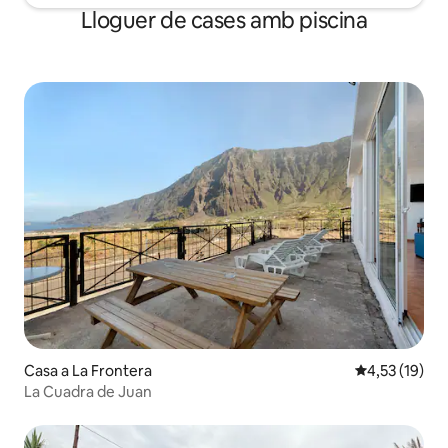
Lloguer de cases amb piscina
Casa a La Frontera
4,53 de puntu
4,53 (19)
La Cuadra de Juan