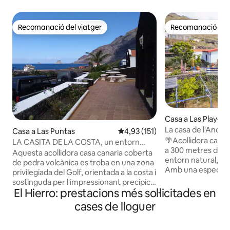
Recomanació del viatger
Recomanació del 
Recomanació del viatger
Recomanació del 
Casa a Las Playecil
La casa de l'Andreu 
Casa a Las Puntas
4,93 de puntuació mitjana d'un t
4,93 (151)
🌴Acollidora casa a
LA CASITA DE LA COSTA, un entorn
a 300 metres de la 
paradisíac.
Aquesta acollidora casa canaria coberta
entorn natural, és
de pedra volcànica es troba en una zona
Amb una espectacu
privilegiada del Golf, orientada a la costa i
pot gaudir veient 
sostinguda per l'impressionant precipici
també disposa d'un
El Hierro: prestacions més sol·licitades en
de la Frontera, per la qual cosa ofereix
molt especial. La c
unes vistes espectaculars des de
cases de lloguer
tres habitacions pe
qualsevol racó de la casa. Aquesta
dobles i una amb 2 l
acollidora casa canaria coberta de pedra
una cuina espaiosa 