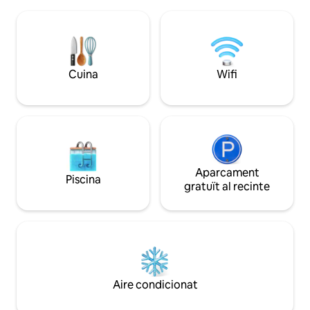
volcànica es troba en una zona
persones hi ha 1 h
privilegiada de El Golfo, davant la costa i
amb bany privat. T
avalada per l'impressionant precipici de
condicionat. El por
Frontera, per la qual cosa ofereix vistes
molt a prop.
espectaculars des de tots els cantons de
la casa.
Cuina
Wifi
Aparcament
Piscina
gratuït al recinte
Aire condicionat