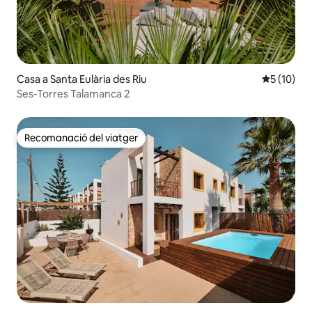
Casa a Santa Eulària des Riu
5 de puntu
5 (10)
Ses-Torres Talamanca 2
Recomanació del viatger
Recomanació del viatger