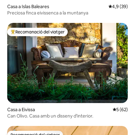
Casa a Islas Baleares
4,9 de puntua
4,9 (39)
Preciosa finca eivissenca a la muntanya
Recomanació del viatger
Principals recomanacions dels viatgers
Casa a Eivissa
5 de puntua
5 (62)
Can Olivo. Casa amb un disseny d'interior.