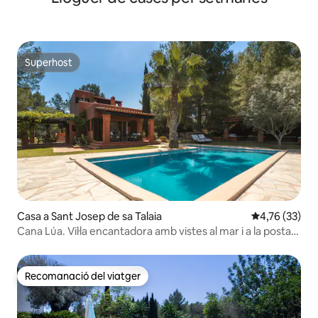
Superhost
Superhost
Casa a Sant Josep de sa Talaia
4,76 de puntu
4,76 (33)
Cana Lúa. Vil·la encantadora amb vistes al mar i a la posta
de sol.
Recomanació del viatger
Recomanació del viatger