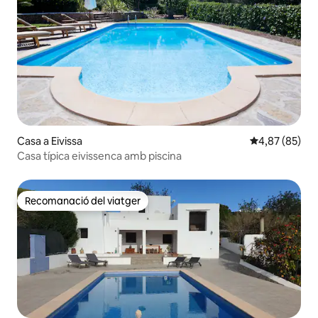
Casa a Eivissa
4,87 de puntua
4,87 (85)
Casa típica eivissenca amb piscina
Recomanació del viatger
Recomanació del viatger