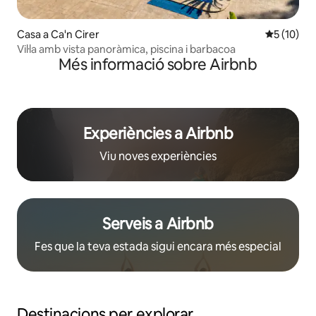
Casa a Ca'n Cirer
5 de puntu
5 (10)
Vil·la amb vista panoràmica, piscina i barbacoa
Més informació sobre Airbnb
Experiències a Airbnb
Viu noves experiències
Serveis a Airbnb
Fes que la teva estada sigui encara més especial
Destinacions per explorar