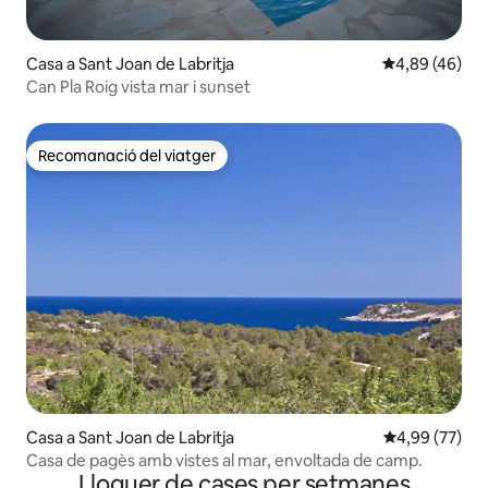
Casa a Sant Joan de Labritja
4,89 de puntua
4,89 (46)
Can Pla Roig vista mar i sunset
Recomanació del viatger
Recomanació del viatger
Casa a Sant Joan de Labritja
4,99 de puntua
4,99 (77)
Casa de pagès amb vistes al mar, envoltada de camp.
Lloguer de cases per setmanes