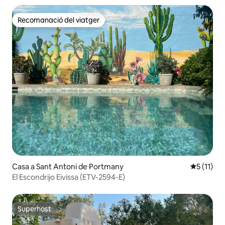
Recomanació del viatger
Recomanació del viatger
Casa a Sant Antoni de Portmany
5 de puntu
5 (11)
El Escondrijo Eivissa (ETV-2594-E)
Superhost
Superhost