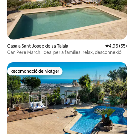
Casa a Sant Josep de sa Talaia
4,96 de puntua
4,96 (55)
Can Pere March. Ideal per a famílies, relax, desconnexió
Recomanació del viatger
Recomanació del viatger