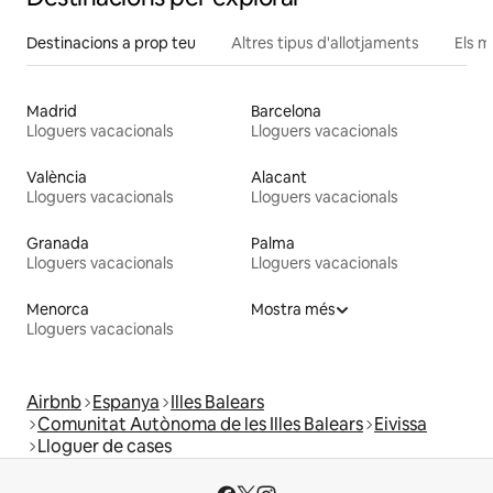
Destinacions a prop teu
Altres tipus d'allotjaments
Els m
Madrid
Barcelona
Lloguers vacacionals
Lloguers vacacionals
València
Alacant
Lloguers vacacionals
Lloguers vacacionals
Granada
Palma
Lloguers vacacionals
Lloguers vacacionals
Menorca
Mostra més
Lloguers vacacionals
Airbnb
Espanya
Illes Balears
Comunitat Autònoma de les Illes Balears
Eivissa
Lloguer de cases