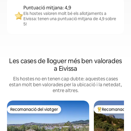
Puntuació mitjana: 4,9
Els hostes valoren molt bé els allotjaments a
Eivissa: tenen una puntuació mitjana de 4,9 sobre
5!
Les cases de lloguer més ben valorades
a Eivissa
Els hostes no en tenen cap dubte: aquestes cases
estan molt ben valorades per la ubicació i la netedat,
entre altres.
Recomanació del viatger
Recomanació de
Recomanació del viatger
Principals recoma