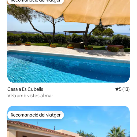
Recomanació del viatger
Recomanació del viatger
Casa a Es Cubells
5 de puntu
5 (13)
Vil·la amb vistes al mar
Recomanació del viatger
Recomanació del viatger