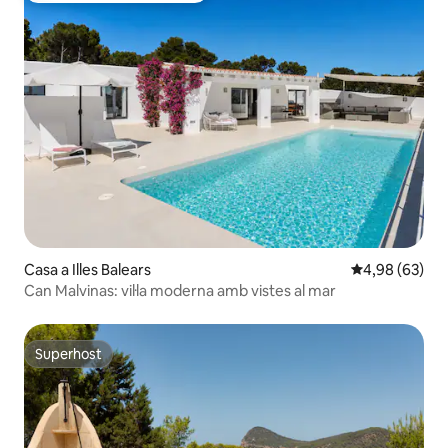
Casa a Illes Balears
4,98 de puntua
4,98 (63)
Can Malvinas: vil·la moderna amb vistes al mar
Superhost
Superhost