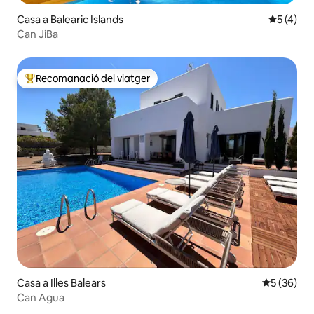
Casa a Balearic Islands
5 de punt
5 (4)
Can JiBa
Recomanació del viatger
Principals recomanacions dels viatgers
Casa a Illes Balears
5 de puntua
5 (36)
Can Agua