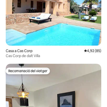
Casa a Cas Corp
4,92 de puntua
4,92 (85)
Cas Corp de dalt Villa
Recomanació del viatger
Recomanació del viatger