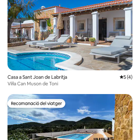
Casa a Sant Joan de Labritja
5 de punt
5 (4)
Vil·la Can Muson de Toni
Recomanació del viatger
Recomanació del viatger