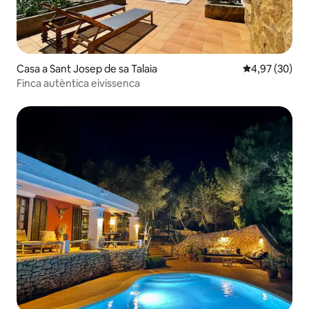
Casa a Sant Josep de sa Talaia
4,97 de puntua
4,97 (30)
Finca autèntica eivissenca