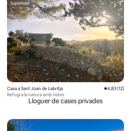
Superhost
Superhost
Casa a Sant Joan de Labritja
4,83 de puntu
4,83 (12)
Refugi a la natura amb vistes
Lloguer de cases privades