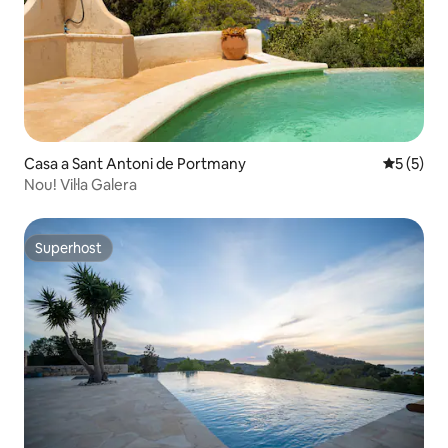
Casa a Sant Antoni de Portmany
5 de punt
5 (5)
Nou! Vil·la Galera
Superhost
Superhost