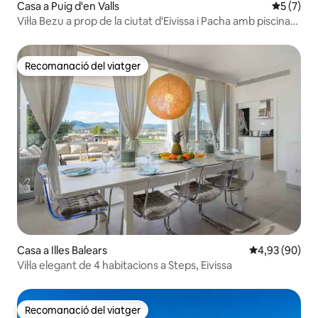
Casa a Puig d'en Valls
5 de punt
5 (7)
Vil·la Bezu a prop de la ciutat d'Eivissa i Pacha amb piscina
privada
Recomanació del viatger
Recomanació del viatger
Casa a Illes Balears
4,93 de puntua
4,93 (90)
Vil·la elegant de 4 habitacions a Steps, Eivissa
Recomanació del viatger
Recomanació del viatger