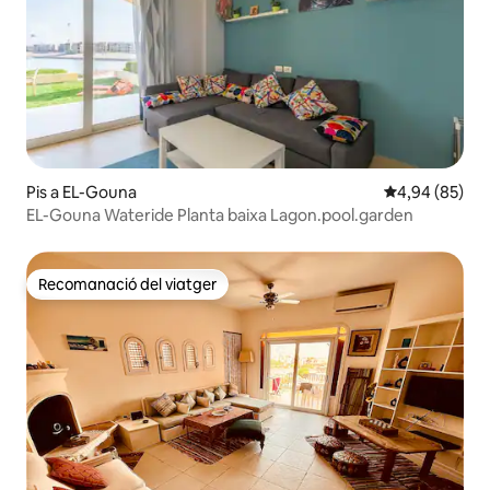
Pis a EL-Gouna
4,94 de puntua
4,94 (85)
EL-Gouna Wateride Planta baixa Lagon.pool.garden
Recomanació del viatger
Recomanació del viatger