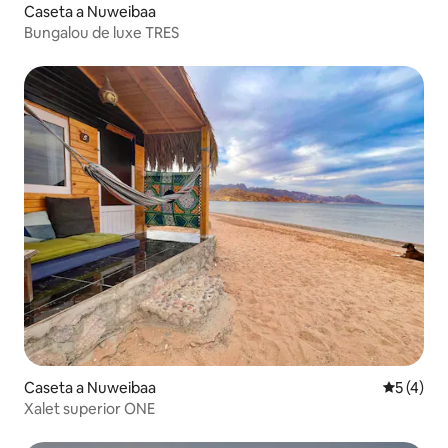
Caseta a Nuweibaa
Bungalou de luxe TRES
Caseta a Nuweibaa
5 de punt
5 (4)
Xalet superior ONE