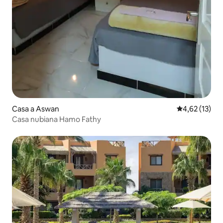
Casa a Aswan
4,62 de puntu
4,62 (13)
Casa nubiana Hamo Fathy