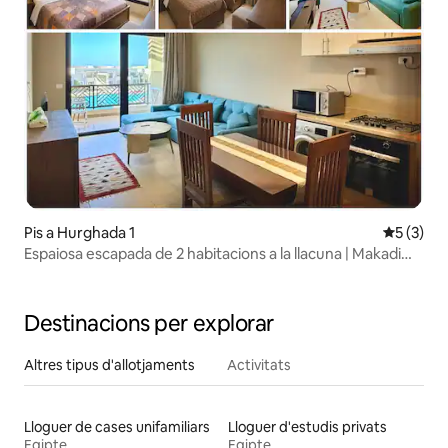
Pis a Hurghada 1
5 de punt
5 (3)
Espaiosa escapada de 2 habitacions a la llacuna | Makadi
Heights
Destinacions per explorar
Altres tipus d'allotjaments
Activitats
Lloguer de cases unifamiliars
Lloguer d'estudis privats
Egipte
Egipte