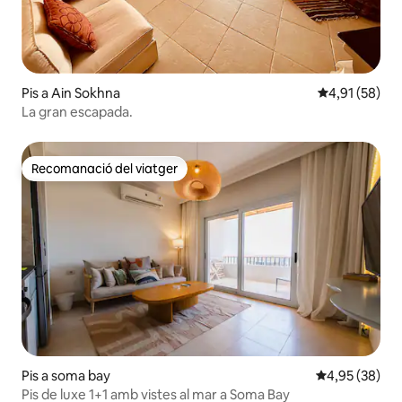
Pis a Ain Sokhna
4,91 de puntu
4,91 (58)
La gran escapada.
Recomanació del viatger
Recomanació del viatger
Pis a soma bay
4,95 de puntua
4,95 (38)
Pis de luxe 1+1 amb vistes al mar a Soma Bay