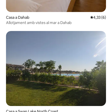
Casa a Dahab
4,33 de punt
4,33 (6)
Allotjament amb vistes al mar a Dahab
Casa a Swan Lake North Coast