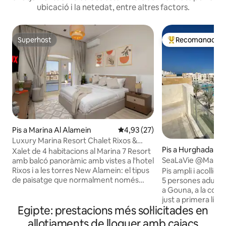
ubicació i la netedat, entre altres factors.
Superhost
Recomanació de
Superhost
Principals recoma
Pis a Marina Al Alamein
4,93 de puntuació mitjana d'un 
4,93 (27)
Luxury Marina Resort Chalet Rixos &
Pis a Hurghada
Tower Views
Xalet de 4 habitacions al Marina 7 Resort
SeaLaVie @Mangro
amb balcó panoràmic amb vistes a l'hotel
Platja i 6 Piscines
Rixos i a les torres New Alamein: el tipus
Pis ampli i acollid
de paisatge que normalment només
5 persones adulte
veuries des d'una suite d'hotel. 3 llits
a Gouna, a la co
«king size» + 1 llit individual, amb
just a primera línia de 
Egipte: prestacions més sol·licitades en
capacitat per a 7 persones. 2 banys i 1
6 piscines grans, 
lavabo. Cuina totalment equipada. Wi-Fi,
platja llarga i en u
allotjaments de lloguer amb caiacs