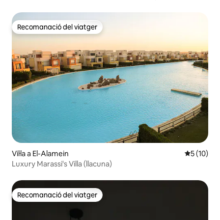
Recomanació del viatger
Recomanació del viatger
Vil·la a El-Alamein
5 de puntu
5 (10)
Luxury Marassi's Villa (llacuna)
Recomanació del viatger
Recomanació del viatger