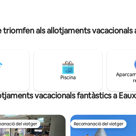
i exteriors disponibles.
disponibles per fer un passeig Gràcies,
parla amb tu ben aviat Akim
 triomfen als allotjaments vacacionals
Aparcame
Piscina
r
lotjaments vacacionals fantàstics a Eau
anació del viatger
Recomanació del viatger
ls recomanacions dels viatgers
Recomanació del viatger