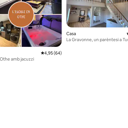
Casa
La Gravonne, un parèntesi a Tu
ana d'un total de 5; 81 avaluacions
4,95 de puntuació mitjana d'un total de 5; 64
4,95 (64)
a Othe amb jacuzzi