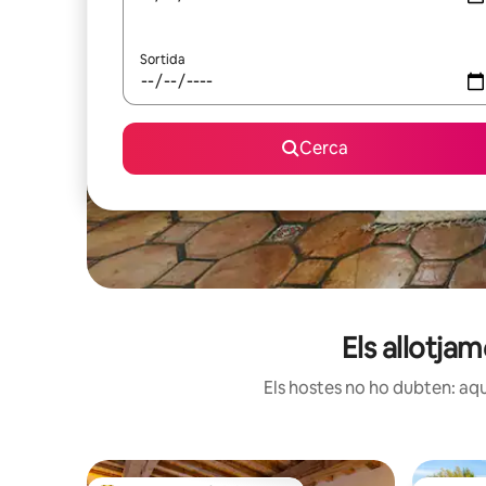
Sortida
Cerca
Els allotja
Els hostes no ho dubten: aqu