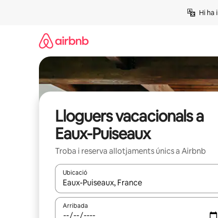
Salta
Hi ha 
Lloguers vacacionals a
Eaux-Puiseaux
Troba i reserva allotjaments únics a Airbnb
Ubicació
Quan els resultats estiguin disponibles, podràs naveg
Arribada