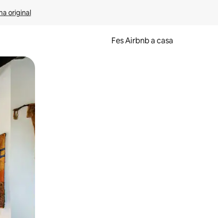
ma original
Fes Airbnb a casa
oc a la pantalla o fent-hi lliscar el dit.