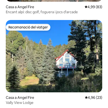
Casa a Angel Fire
4,99 de puntua
4,99 (83)
Encant alpí: disc golf, foguera i jocs d'arcade
Recomanació del viatger
Recomanació del viatger
Casa a Angel Fire
4,96 de puntua
4,96 (23)
Vally View Lodge