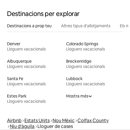
Destinacions per explorar
Destinacions a prop teu
Altres tipus d'allotjaments
Els m
Denver
Colorado Springs
Lloguers vacacionals
Lloguers vacacionals
Albuquerque
Breckenridge
Lloguers vacacionals
Lloguers vacacionals
Santa Fe
Lubbock
Lloguers vacacionals
Lloguers vacacionals
Estes Park
Mostra més
Lloguers vacacionals
Airbnb
Estats Units
Nou Mèxic
Colfax County
Niu d'àguila
Lloguer de cases