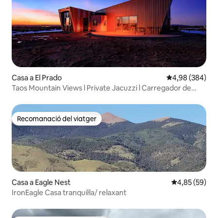
Casa a El Prado
4,98 de puntuac
4,98 (384)
Taos Mountain Views l Private Jacuzzi l Carregador de
vehicles elèctrics
Recomanació del viatger
Recomanació del viatger
Casa a Eagle Nest
4,85 de puntua
4,85 (59)
IronEagle Casa tranquil·la/ relaxant