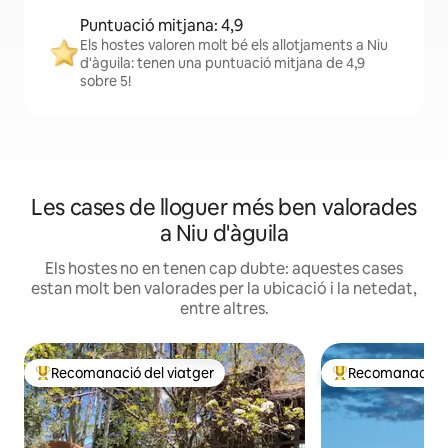
Puntuació mitjana: 4,9
Els hostes valoren molt bé els allotjaments a Niu
d'àguila: tenen una puntuació mitjana de 4,9
sobre 5!
Les cases de lloguer més ben valorades
a Niu d'àguila
Els hostes no en tenen cap dubte: aquestes cases
estan molt ben valorades per la ubicació i la netedat,
entre altres.
Recomanació del viatger
Recomanació de
Principals recomanacions dels viatgers
Principals recoma