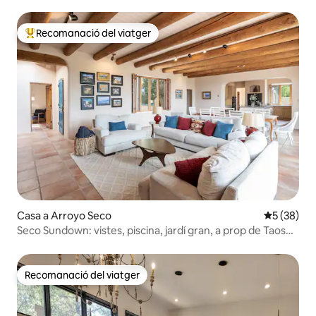
Recomanació del viatger
Principals recomanacions dels viatgers
Casa a Arroyo Seco
5 de puntua
5 (38)
Seco Sundown: vistes, piscina, jardí gran, a prop de Taos
Ski
Recomanació del viatger
Recomanació del viatger