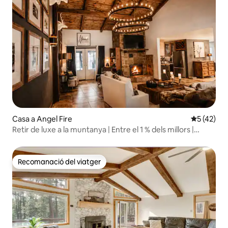
Casa a Angel Fire
5 de puntu
5 (42)
Retir de luxe a la muntanya | Entre el 1 % dels millors |
Escapada d'estiu fantàstica
Recomanació del viatger
Recomanació del viatger