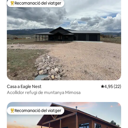
Recomanació del viatger
Principals recomanacions dels viatgers
Casa a Eagle Nest
4,95 de puntua
4,95 (22)
Acollidor refugi de muntanya Mimosa
Recomanació del viatger
Principals recomanacions dels viatgers