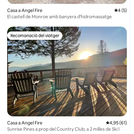
Casa a Angel Fire
4 de punt
4 (5)
El castell de Monroe amb banyera d'hidromassatge
Recomanació del viatger
Recomanació del viatger
Casa a Angel Fire
4,95 de puntu
4,95 (61)
Sunrise Pines a prop del Country Club; a 2 milles de Ski l