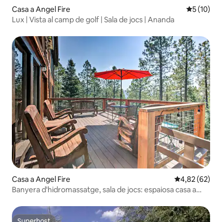
Casa a Angel Fire
5 de puntu
5 (10)
Lux | Vista al camp de golf | Sala de jocs | Ananda
Casa a Angel Fire
4,82 de puntua
4,82 (62)
Banyera d'hidromassatge, sala de jocs: espaiosa casa a
Angel Fire!
Superhost