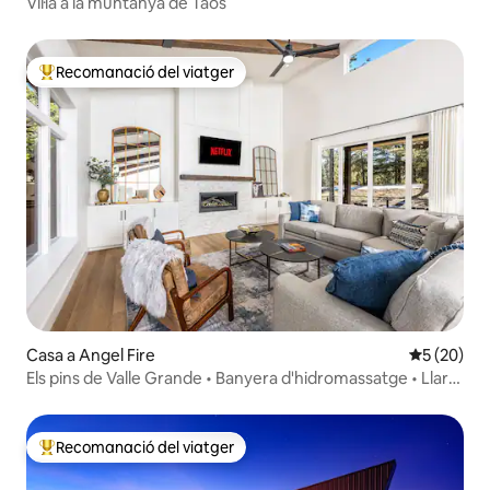
Vil·la a la muntanya de Taos
Recomanació del viatger
Principals recomanacions dels viatgers
Casa a Angel Fire
5 de puntua
5 (20)
Els pins de Valle Grande • Banyera d'hidromassatge • Llar
de foc
Recomanació del viatger
Principals recomanacions dels viatgers