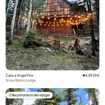
Casa a Angel Fire
4,95 de puntua
4,95 (44)
Snow Banks Lodge
Recomanació del viatger
Principals recomanacions dels viatgers