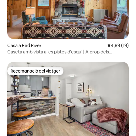
Casa a Red River
4,89 de puntua
4,89 (19)
Caseta amb vista a les pistes d'esquí | A prop dels
remuntadors i del carrer principal
Recomanació del viatger
Recomanació del viatger