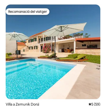
Recomanació del viatger
Recomanació del viatger
Vil·la a Zemunik Donji
5 de puntua
5 (59)