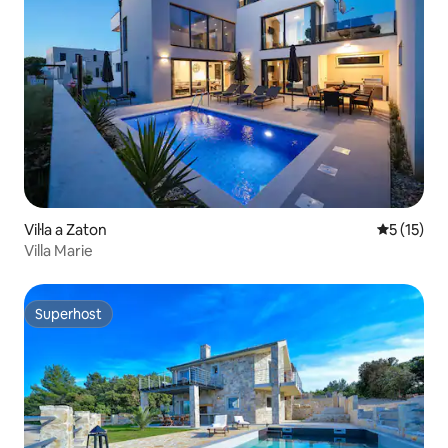
Vil·la a Zaton
5 de puntu
5 (15)
Villa Marie
Superhost
Superhost