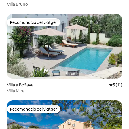
Vil·la Bruno
Recomanació del viatger
Recomanació del viatger
Vil·la a Božava
5 de puntu
5 (11)
Vil·la Mira
Recomanació del viatger
Recomanació del viatger