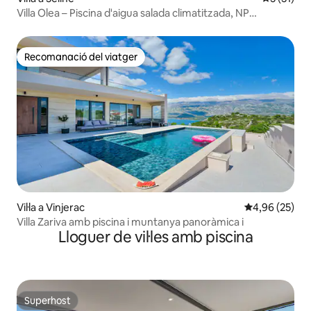
Villa Olea – Piscina d'aigua salada climatitzada, NP
Paklenica
Recomanació del viatger
Recomanació del viatger
Vil·la a Vinjerac
4,96 de puntua
4,96 (25)
Villa Zariva amb piscina i muntanya panoràmica i
Lloguer de vil·les amb piscina
Superhost
Superhost