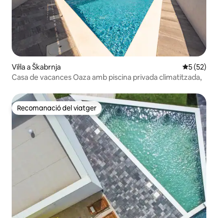
Vil·la a Škabrnja
5 de puntu
5 (52)
Casa de vacances Oaza amb piscina privada climatitzada,
Recomanació del viatger
Recomanació del viatger