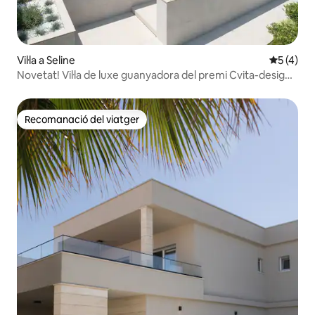
Vil·la a Seline
5 de punt
5 (4)
Novetat! Vil·la de luxe guanyadora del premi Cvita-design
2025
Recomanació del viatger
Recomanació del viatger