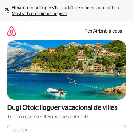
Salta
Hi ha informació que s'ha traduït de manera automàtica. 
Mostra-la en l'idioma original
Fes Airbnb a casa
Dugi Otok: lloguer vacacional de vil·les
Troba i reserva vil·les úniques a Airbnb
Ubicació