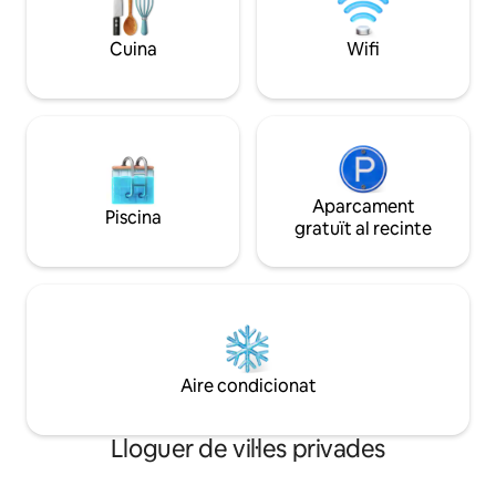
preocupacions i problemes quotidians. El
sistema de so de 
cant dels ocells i la natura pura són el teu
sonsole de joc, ne
Cuina
Wifi
entorn.
fresca/gel.
Aparcament
Piscina
gratuït al recinte
Aire condicionat
Lloguer de vil·les privades