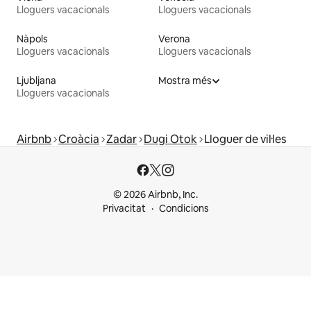
Lloguers vacacionals
Lloguers vacacionals
Nàpols
Verona
Lloguers vacacionals
Lloguers vacacionals
Ljubljana
Mostra més
Lloguers vacacionals
Airbnb
Croàcia
Zadar
Dugi Otok
Lloguer de vil·les
© 2026 Airbnb, Inc.
Privacitat
Condicions