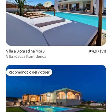
Vil·la a Biograd na Moru
4,97 de puntu
4,97 (31)
Vil·la rústica Konfidenca
Recomanació del viatger
Recomanació del viatger