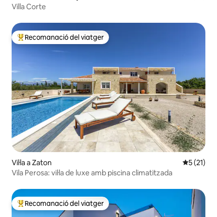
Villa Corte
Recomanació del viatger
Principals recomanacions dels viatgers
Vil·la a Zaton
5 de puntu
5 (21)
Vila Perosa: vil·la de luxe amb piscina climatitzada
Recomanació del viatger
Principals recomanacions dels viatgers