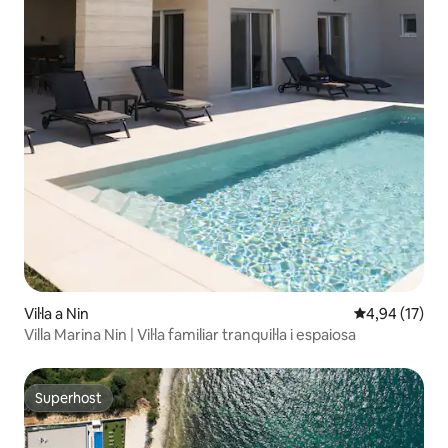
Vil·la a Nin
4,94 de puntu
4,94 (17)
Villa Marina Nin | Vil·la familiar tranquil·la i espaiosa
Superhost
Superhost