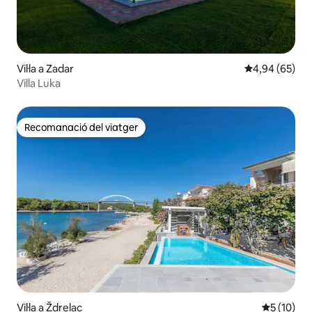
Vil·la a Zadar
4,94 de puntua
4,94 (65)
Villa Luka
Recomanació del viatger
Recomanació del viatger
Vil·la a Ždrelac
5 de puntu
5 (10)