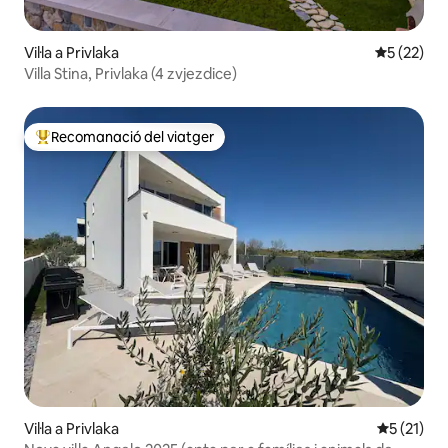
Vil·la a Privlaka
5 de puntu
5 (22)
Villa Stina, Privlaka (4 zvjezdice)
Recomanació del viatger
Principals recomanacions dels viatgers
Vil·la a Privlaka
5 de puntu
5 (21)