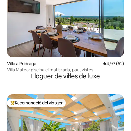
Vil·la a Pridraga
4,97 de puntua
4,97 (62)
Villa Matea: piscina climatitzada, pau, vistes
Lloguer de vil·les de luxe
Recomanació del viatger
Principals recomanacions dels viatgers