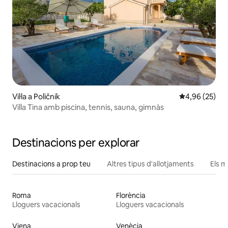
Vil·la a Poličnik
4,96 de puntua
4,96 (25)
Villa Tina amb piscina, tennis, sauna, gimnàs
Destinacions per explorar
Destinacions a prop teu
Altres tipus d'allotjaments
Els m
Roma
Florència
Lloguers vacacionals
Lloguers vacacionals
Viena
Venècia