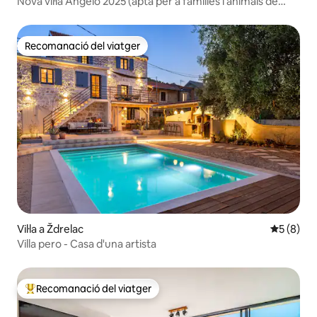
Nova vil·la Angelo 2025 (apta per a famílies i animals de
companyia)
Recomanació del viatger
Recomanació del viatger
Vil·la a Ždrelac
5 de punt
5 (8)
Villa pero - Casa d'una artista
Recomanació del viatger
Principals recomanacions dels viatgers