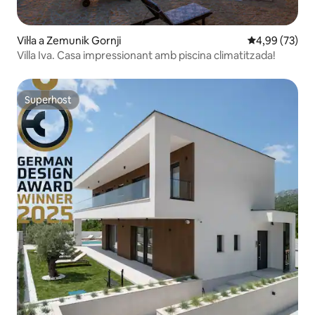
Vil·la a Zemunik Gornji
4,99 de puntua
4,99 (73)
Villa Iva. Casa impressionant amb piscina climatitzada!
Superhost
Superhost