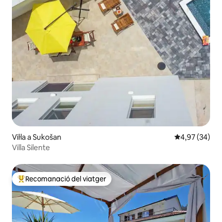
Vil·la a Sukošan
4,97 de puntua
4,97 (34)
Villa Silente
Recomanació del viatger
Principals recomanacions dels viatgers