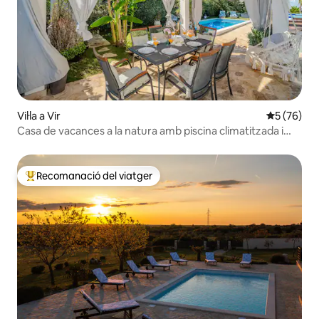
Vil·la a Vir
5 de puntua
5 (76)
Casa de vacances a la natura amb piscina climatitzada i
jacuzzi
Recomanació del viatger
Principals recomanacions dels viatgers