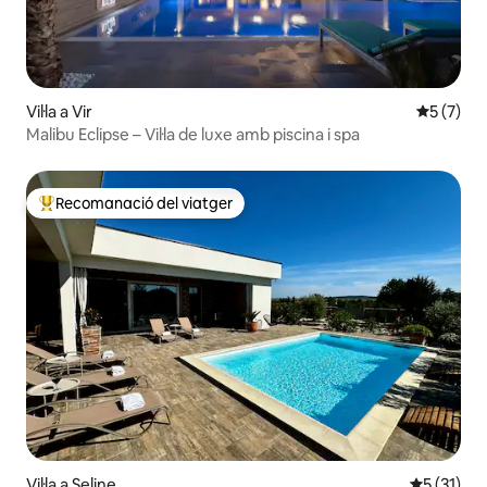
Vil·la a Vir
5 de punt
5 (7)
Malibu Eclipse – Vil·la de luxe amb piscina i spa
Recomanació del viatger
Principals recomanacions dels viatgers
Vil·la a Seline
5 de puntu
5 (31)