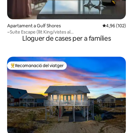
Apartament a Gulf Shores
4,96 de puntuac
4,96 (102)
~Suite Escape (llit King/vistes al
Lloguer de cases per a famílies
capvespre/piscina/banyera d'hidromassatge)
Recomanació del viatger
Principals recomanacions dels viatgers