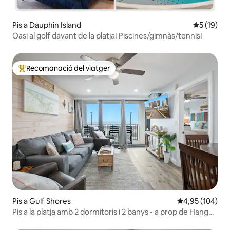
Pis a Dauphin Island
5 de puntu
5 (19)
Oasi al golf davant de la platja! Piscines/gimnàs/tennis!
Recomanació del viatger
Principals recomanacions dels viatgers
Pis a Gulf Shores
4,95 de puntuac
4,95 (104)
Pis a la platja amb 2 dormitoris i 2 banys - a prop de Hang
Out