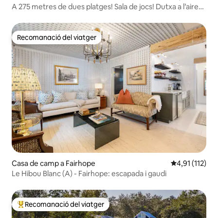
A 275 metres de dues platges! Sala de jocs! Dutxa a l’aire
lliure! Vistes a la badia
Recomanació del viatger
Recomanació del viatger
Casa de camp a Fairhope
4,91 de puntua
4,91 (112)
Le Hibou Blanc (A) - Fairhope: escapada i gaudi
Recomanació del viatger
Principals recomanacions dels viatgers