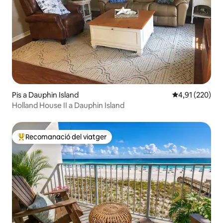
Pis a Dauphin Island
4,91 de puntuac
4,91 (220)
Holland House II a Dauphin Island
Recomanació del viatger
Principals recomanacions dels viatgers