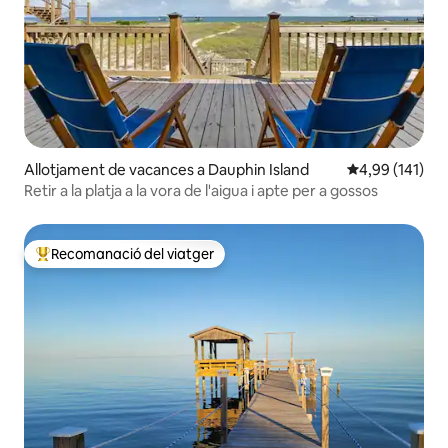
Allotjament de vacances a Dauphin Island
4,99 de puntuac
4,99 (141)
Retir a la platja a la vora de l'aigua i apte per a gossos
Recomanació del viatger
Principals recomanacions dels viatgers