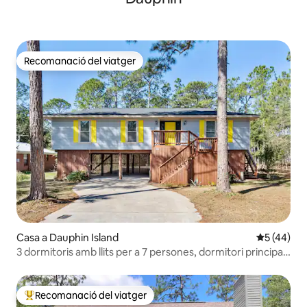
Recomanació del viatger
Recomanació del viatger
Casa a Dauphin Island
5 de puntu
5 (44)
3 dormitoris amb llits per a 7 persones, dormitori principal
amb llit «king size» i bany privat
Recomanació del viatger
Principals recomanacions dels viatgers