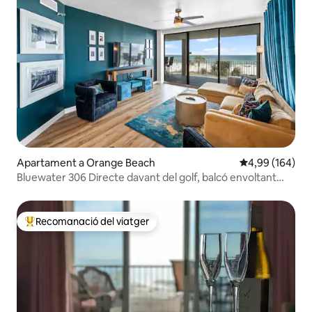
Apartament a Orange Beach
4,99 de puntuac
4,99 (164)
Bluewater 306 Directe davant del golf, balcó envoltant
ENORME
Recomanació del viatger
Principals recomanacions dels viatgers