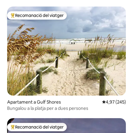
Recomanació del viatger
Principals recomanacions dels viatgers
Apartament a Gulf Shores
4,97 de puntuac
4,97 (245)
Bungalou a la platja per a dues persones
Recomanació del viatger
Principals recomanacions dels viatgers