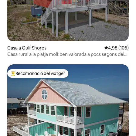
Casa a Gulf Shores
4,98 de puntuac
4,98 (106)
Casa rural a la platja molt ben valorada a pocs segons del
golf
Recomanació del viatger
Principals recomanacions dels viatgers