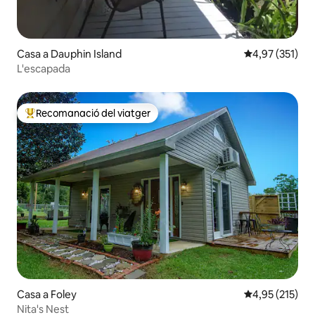
Casa a Dauphin Island
4,97 de puntuac
4,97 (351)
L'escapada
Recomanació del viatger
Principals recomanacions dels viatgers
Casa a Foley
4,95 de puntuac
4,95 (215)
Nita's Nest