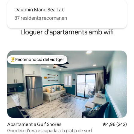
Dauphin Island Sea Lab
87 residents recomanen
Lloguer d'apartaments amb wifi
Recomanació del viatger
Principals recomanacions dels viatgers
Apartament a Gulf Shores
4,96 de puntuac
4,96 (242)
Gaudeix d'una escapada a la platja de surf!