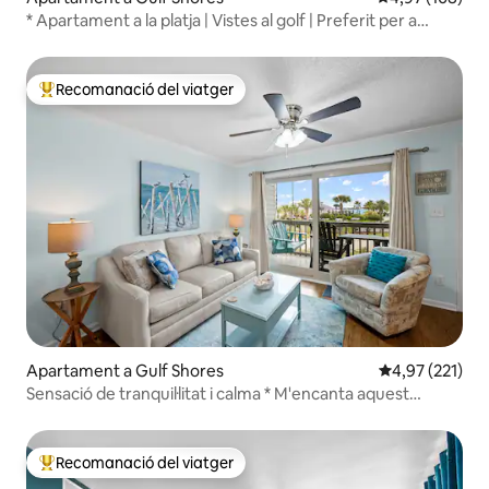
* Apartament a la platja | Vistes al golf | Preferit per a
famílies
Recomanació del viatger
Principals recomanacions dels viatgers
Apartament a Gulf Shores
4,97 de puntuac
4,97 (221)
Sensació de tranquil·litat i calma * M'encanta aquest
apartament d'escapada
Recomanació del viatger
Principals recomanacions dels viatgers