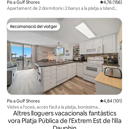
Pis a Gulf Shores
4,76 de puntuac
4,76 (156)
Apartament de 2 dormitoris i 2 banys a la platja a Island
Shores 559
Recomanació del viatger
Recomanació del viatger
Pis a Gulf Shores
4,84 de puntuac
4,84 (101)
Vistes a l'oceà, accés fàcil a la platja, boníssima
Altres lloguers vacacionals fantàstics
remodelació
vora Platja Pública de l'Extrem Est de l'illa
Dauphin