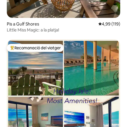
Pis a Gulf Shores
4,99 de puntuac
4,99 (119)
Little Miss Magic: a la platja!
Recomanació del viatger
Principals recomanacions dels viatgers