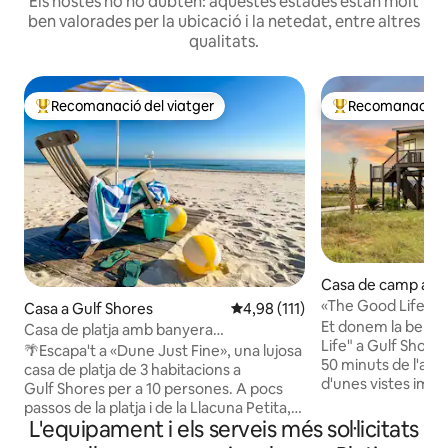
Els hostes no ho dubten: aquestes estades estan molt
ben valorades per la ubicació i la netedat, entre altres
qualitats.
Recomanació del viatger
Recomanació de
Principals recomanacions dels viatgers
Principals recoma
Casa de camp a Gu
«The Good Life»: 
Casa a Gulf Shores
4,98 de puntuació mitjana d'un t
4,98 (111)
d'hidromassatge, 
Et donem la benv
Casa de platja amb banyera
autocaravanes, fog
Life" a Gulf Shor
d'hidromassatge i foguera
🌴Escapa't a «Dune Just Fine», una lujosa
50 minuts de l'accé
casa de platja de 3 habitacions a
d'unes vistes imp
Gulf Shores per a 10 persones. A pocs
Bay i el Golf de Mè
passos de la platja i de la Llacuna Petita,
Fortified Round B
L'equipament i els serveis més sol·licitats
aquest refugi de 167 metres quadrats
una escapada únic
ofereix una banyera d'hidromassatge