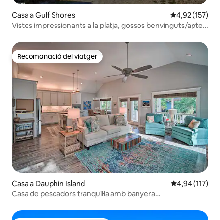
Casa a Gulf Shores
4,92 de puntuac
4,92 (157)
Vistes impressionants a la platja, gossos benvinguts/apte
per a famílies
Recomanació del viatger
Recomanació del viatger
Casa a Dauphin Island
4,94 de puntua
4,94 (117)
Casa de pescadors tranquil·la amb banyera
d'hidromassatge i bar tropical!