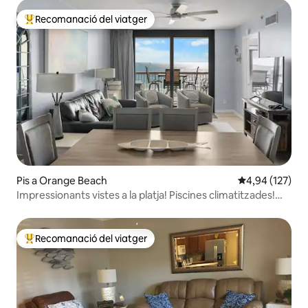
Recomanació del viatger
Principals recomanacions dels viatgers
Pis a Orange Beach
4,94 de puntuac
4,94 (127)
Impressionants vistes a la platja! Piscines climatitzades!
Ideal per a famílies
Recomanació del viatger
Principals recomanacions dels viatgers