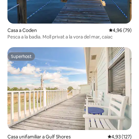
Casa a Coden
4,96 de puntua
4,96 (79)
Pesca a la badia. Moll privat a la vora del mar, caiac
Superhost
Superhost
Casa unifamiliar a Gulf Shores
4,93 de puntuac
4,93 (127)