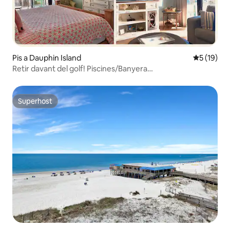
Pis a Dauphin Island
5 de puntu
5 (19)
Retir davant del golf! Piscines/Banyera
d'hidromassatge/Gimnàs/Tennis!
Superhost
Superhost