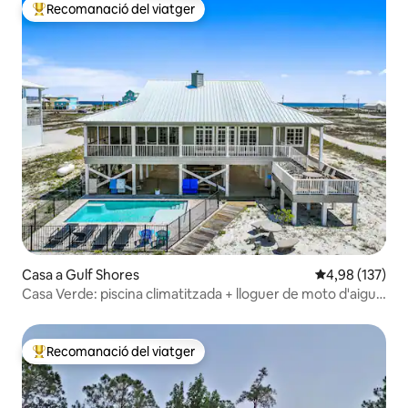
Recomanació del viatger
Principals recomanacions dels viatgers
Casa a Gulf Shores
4,98 de puntuac
4,98 (137)
Casa Verde: piscina climatitzada + lloguer de moto d'aigua
i pontó
Recomanació del viatger
Principals recomanacions dels viatgers