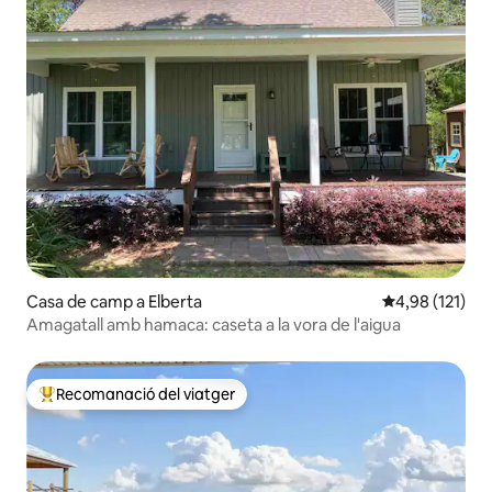
Casa de camp a Elberta
4,98 de puntua
4,98 (121)
Amagatall amb hamaca: caseta a la vora de l'aigua
Recomanació del viatger
Principals recomanacions dels viatgers