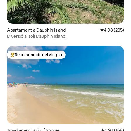
Apartament a Dauphin Island
4,98 de puntuac
4,98 (205)
Diversió al sol! Dauphin Island!
Recomanació del viatger
Principals recomanacions dels viatgers
Apartament a Gulf Shores
4,97 de puntuac
4,97 (168)