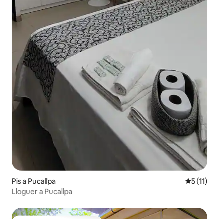
Pis a Pucallpa
5 de puntu
5 (11)
Lloguer a Pucallpa