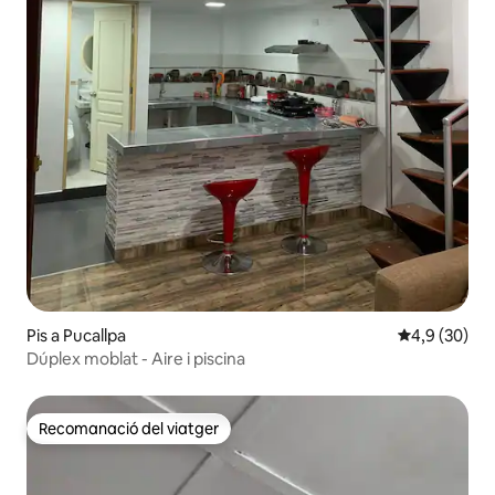
Pis a Pucallpa
4,9 de puntua
4,9 (30)
Dúplex moblat - Aire i piscina
Recomanació del viatger
Recomanació del viatger