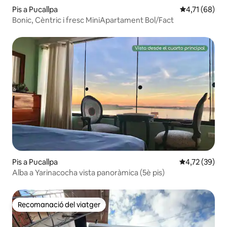
Pis a Pucallpa
4,71 de puntu
4,71 (68)
Bonic, Cèntric i fresc MiniApartament Bol/Fact
Pis a Pucallpa
4,72 de puntu
4,72 (39)
Alba a Yarinacocha vista panoràmica (5è pis)
Recomanació del viatger
Recomanació del viatger