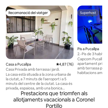
Recomanació del viatger
Superhost
Recomanació del viatger
Superhost
Pis a Pucallpa
2.-Pis de 3 habitaci
condicionat
Capcom Pucallpa t
apartament privat 
Casa a Pucallpa
4,87 de puntuació mitjana d'un 
4,87 (76)
amb terrassa priva
Casa Privada amb terrassa i jardí.
habitacions amb fi
La casa està situada a la zona urbana de
llit QUEEN (1,50 me
la ciutat, a 7 minuts de l'aeroport i a 5
doble, un llit individ
minuts del centre de la ciutat. La casa és
banys, sala d'est
privada, espaiosa, amb una bonica
cuina-menjador i 
Prestacions que triomfen als
terrassa, un gran pati que també es pot
d'exterior. Aire con
utilitzar com a garatge, cuina equipada,
allotjaments vacacionals a Coronel
dormitoris, ventila
sala d'estar amb televisor de 55",
Portillo
vistes exteriors. E
menjador, dos dormitoris, un bany