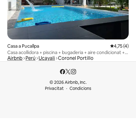
Casa a Pucallpa
4,75 de punt
4,75 (4)
Casa acollidora + piscina + bugaderia + aire condicionat +
Airbnb
Perú
Ucayali
Coronel Portillo
aparcament + terrassa a Pucallpa
© 2026 Airbnb, Inc.
Privacitat
Condicions