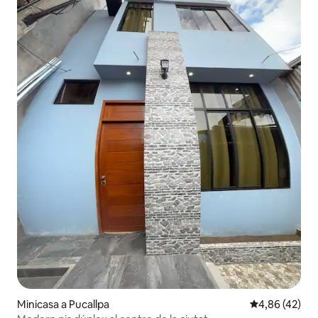
Minicasa a Pucallpa
4,86 de puntua
4,86 (42)