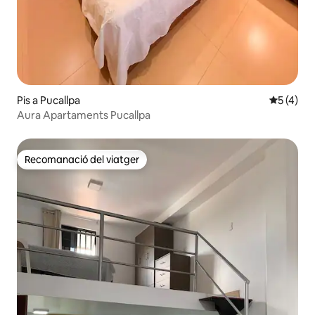
Pis a Pucallpa
5 de punt
5 (4)
Aura Apartaments Pucallpa
Recomanació del viatger
Recomanació del viatger