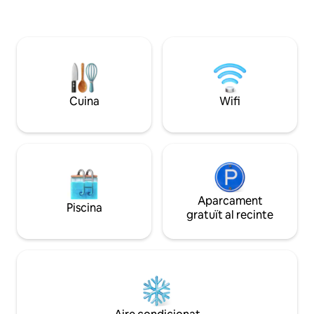
Inclou rentadora i
complet i un altre per als hostes,
l'interior per este
bugaderia equipada, bona il·luminació
es fa.
natural en totes les zones. Disposa de
tots els equipaments i serveis bàsics, a
més d'aire condicionat, wifi, DGO i
YouTube. A prop de mercats i botigues.
Cuina
Wifi
Aparcament
Piscina
gratuït al recinte