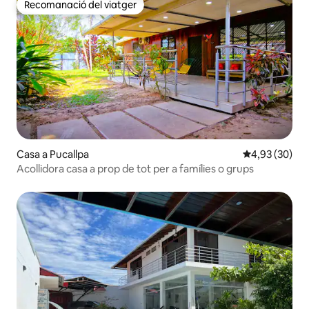
Recomanació del viatger
Recomanació del viatger
Casa a Pucallpa
4,93 de puntua
4,93 (30)
Acollidora casa a prop de tot per a famílies o grups