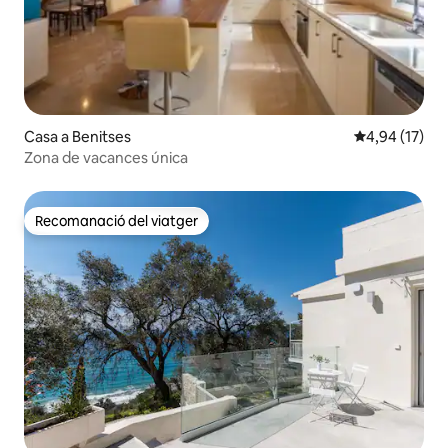
Casa a Benitses
4,94 de puntu
4,94 (17)
Zona de vacances única
Recomanació del viatger
Recomanació del viatger