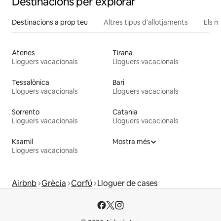
Destinacions per explorar
Destinacions a prop teu
Altres tipus d'allotjaments
Els m
Atenes
Tirana
Lloguers vacacionals
Lloguers vacacionals
Tessalònica
Bari
Lloguers vacacionals
Lloguers vacacionals
Sorrento
Catania
Lloguers vacacionals
Lloguers vacacionals
Ksamil
Mostra més
Lloguers vacacionals
Airbnb
Grècia
Corfú
Lloguer de cases