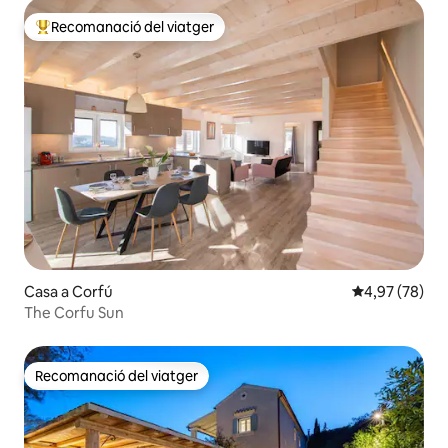
Recomanació del viatger
Principals recomanacions dels viatgers
Casa a Corfú
4,97 de puntua
4,97 (78)
The Corfu Sun
Recomanació del viatger
Recomanació del viatger