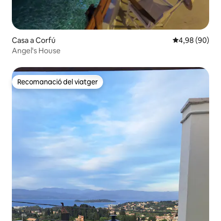
Casa a Corfú
4,98 de puntua
4,98 (90)
Angel's House
Recomanació del viatger
Recomanació del viatger