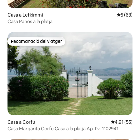
Casa a Lefkimmi
5 de puntua
5 (63)
Casa Panos a la platja
Recomanació del viatger
Recomanació del viatger
Casa a Corfú
4,91 de puntu
4,91 (55)
Casa Margarita Corfu Casa a la platja Αρ. Γν. 1102941