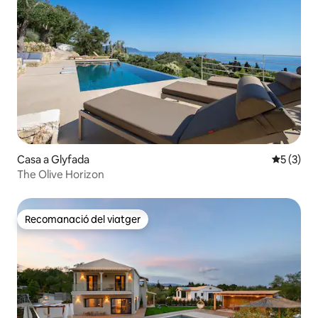
Casa a Glyfada
5 de punt
5 (3)
The Olive Horizon
Recomanació del viatger
Recomanació del viatger