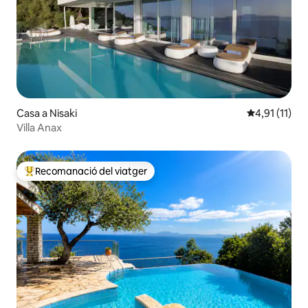
Casa a Nisaki
4,91 de puntu
4,91 (11)
Villa Anax
Recomanació del viatger
Principals recomanacions dels viatgers