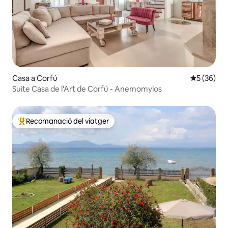
Casa a Corfú
5 de puntua
5 (36)
Suite Casa de l'Art de Corfú - Anemomylos
Recomanació del viatger
Principals recomanacions dels viatgers