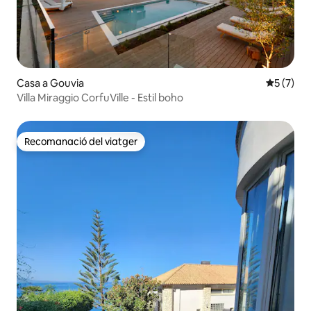
Casa a Gouvia
5 de punt
5 (7)
Villa Miraggio CorfuVille - Estil boho
Recomanació del viatger
Recomanació del viatger