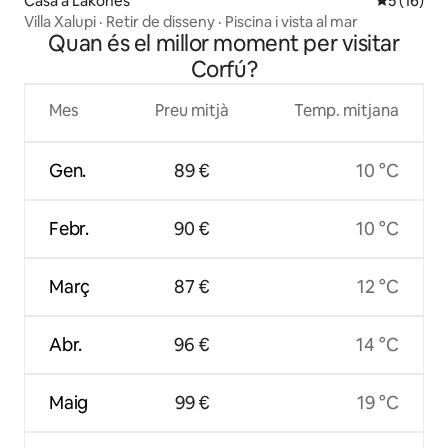
Casa a Lakones
5 de puntu
5 (16)
Villa Xalupi · Retir de disseny · Piscina i vista al mar
Quan és el millor moment per visitar
Corfú?
Mes
Preu mitjà
Temp. mitjana
Gen.
89 €
10 °C
Febr.
90 €
10 °C
Març
87 €
12 °C
Abr.
96 €
14 °C
Maig
99 €
19 °C