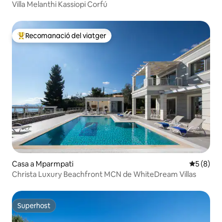
Villa Melanthi Kassiopi Corfú
Recomanació del viatger
Principals recomanacions dels viatgers
Casa a Mparmpati
5 de punt
5 (8)
Christa Luxury Beachfront MCN de WhiteDream Villas
Superhost
Superhost