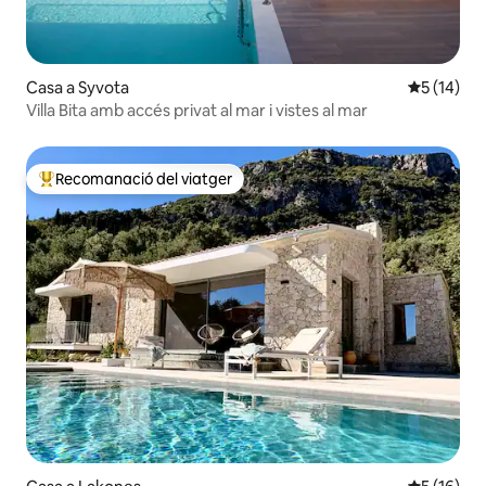
Casa a Syvota
5 de puntu
5 (14)
Villa Bita amb accés privat al mar i vistes al mar
Recomanació del viatger
Principals recomanacions dels viatgers