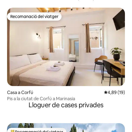
Recomanació del viatger
Recomanació del viatger
Casa a Corfú
4,89 de puntua
4,89 (19)
Pis a la ciutat de Corfú a Marinasia
Lloguer de cases privades