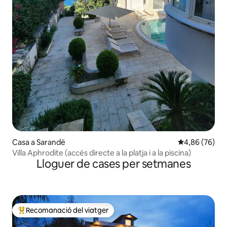
Casa a Sarandë
4,86 de puntua
4,86 (76)
Villa Aphrodite (accés directe a la platja i a la piscina)
Lloguer de cases per setmanes
Recomanació del viatger
Principals recomanacions dels viatgers