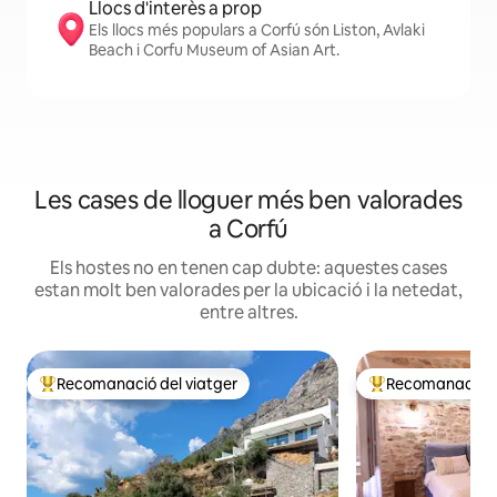
Llocs d'interès a prop
Els llocs més populars a Corfú són Liston, Avlaki
Beach i Corfu Museum of Asian Art.
Les cases de lloguer més ben valorades
a Corfú
Els hostes no en tenen cap dubte: aquestes cases
estan molt ben valorades per la ubicació i la netedat,
entre altres.
Recomanació del viatger
Recomanació de
Principals recomanacions dels viatgers
Principals recoma