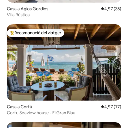
Casa a Agios Gordios
4,97 de puntua
4,97 (35)
Villa Rústica
Recomanació del viatger
Principals recomanacions dels viatgers
Casa a Corfú
4,97 de puntua
4,97 (77)
Corfu Seaview house - El Gran Blau