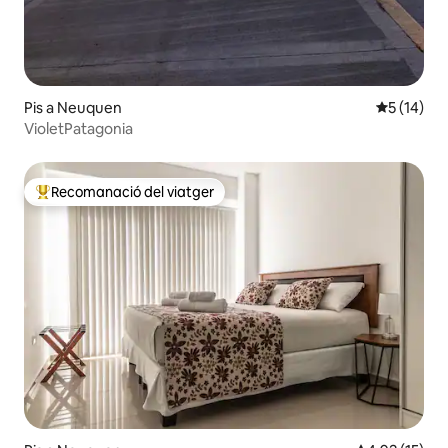
Pis a Neuquen
5 de puntu
5 (14)
VioletPatagonia
Recomanació del viatger
Principals recomanacions dels viatgers