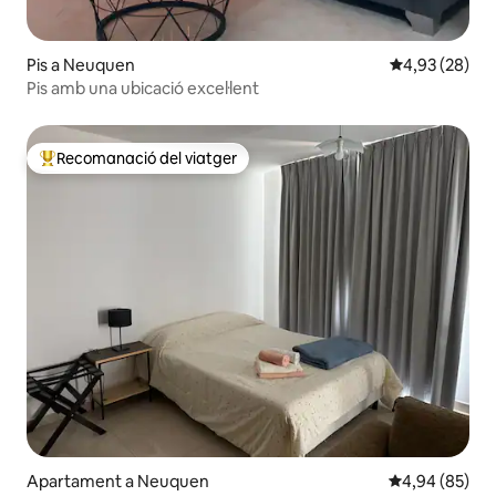
Pis a Neuquen
4,93 de puntua
4,93 (28)
Pis amb una ubicació excel·lent
Recomanació del viatger
Principals recomanacions dels viatgers
Apartament a Neuquen
4,94 de puntua
4,94 (85)