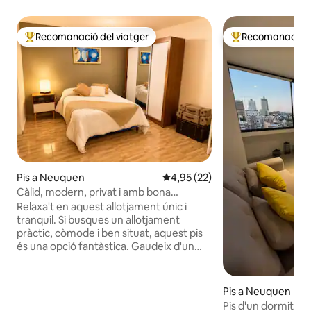
Recomanació del viatger
Recomanació de
Principals recomanacions dels viatgers
Principals recoma
Pis a Neuquen
4,95 de puntuació mitjana d'un 
4,95 (22)
Càlid, modern, privat i amb bona
ubicació.
Relaxa't en aquest allotjament únic i
tranquil. Si busques un allotjament
pràctic, còmode i ben situat, aquest pis
és una opció fantàstica. Gaudeix d'un
allotjament còmode, privat i ben situat,
amb entrada independent, ideal per a
qui busca tranquil·litat sense estar gaire
Pis a Neuquen
lluny del centre de la ciutat. Situat al barri
Pis d'un dormitor