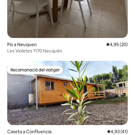
Pis a Neuquen
4,95 de puntua
4,95 (20)
Les Violetes 1170 Neuquén
Recomanació del viatger
Recomanació del viatger
Caseta a Confluencia
4,93 de puntu
4,93 (41)