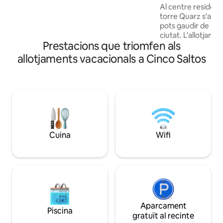
de Santa Geneoveva, a una illa del
Al centre residenc
mirador del riu Neuquén. Perfecte per a
torre Quarz s'alça 
viatges de negocis o escapades en
pots gaudir de les 
parella, dissenyat perquè puguis
ciutat. L'allotjame
descansar, treballar i desplaçar-te
Prestacions que triomfen als
metres d'un supe
fàcilment.
a 500 metres de S
allotjaments vacacionals a Cinco Saltos
Comahue (Coto) i 
bancari. L'apartam
sala d'estar, cuina
wifi, 2 televisors amb televisió per cable,
llit king size, sofà 
nevera amb conge
torradora, vaixella 
Cuina
Wifi
Aparcament
Piscina
gratuït al recinte