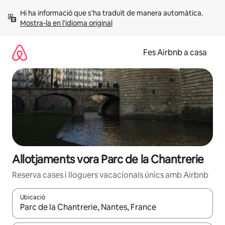
Salta
Hi ha informació que s'ha traduït de manera automàtica. 
Mostra-la en l'idioma original
Fes Airbnb a casa
Allotjaments vora Parc de la Chantrerie
Reserva cases i lloguers vacacionals únics amb Airbnb
Ubicació
Quan els resultats estiguin disponibles, podràs navegar-hi a través 