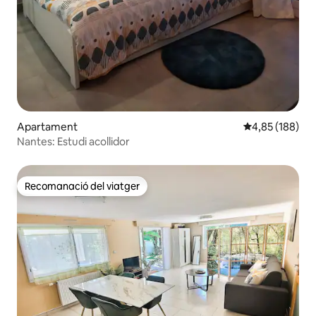
Apartament
4,85 de puntuac
4,85 (188)
Nantes: Estudi acollidor
Recomanació del viatger
Recomanació del viatger