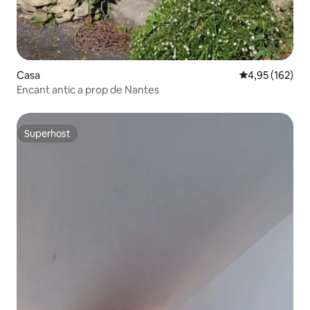
Casa
4,95 de puntuac
4,95 (162)
Encant antic a prop de Nantes
Superhost
Superhost