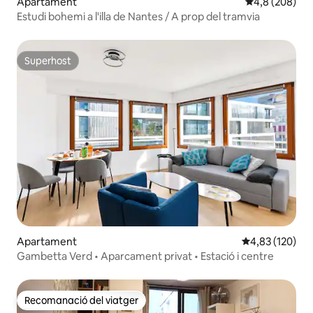
Apartament
4,8 de puntuac
4,8 (208)
Estudi bohemi a l'illa de Nantes / A prop del tramvia
Superhost
Superhost
Apartament
4,83 de puntuac
4,83 (120)
Gambetta Verd • Aparcament privat • Estació i centre
Recomanació del viatger
Recomanació del viatger