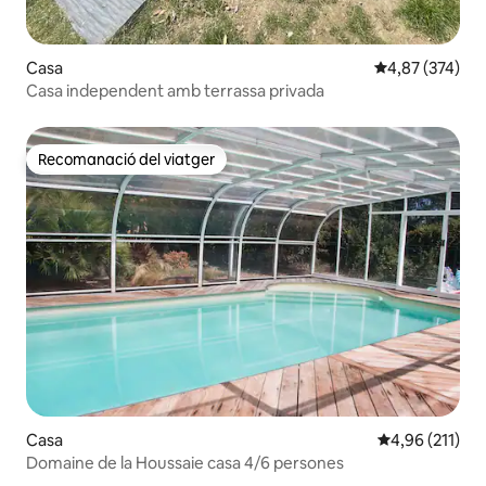
Casa
4,87 de puntuac
4,87 (374)
Casa independent amb terrassa privada
Recomanació del viatger
Recomanació del viatger
Casa
4,96 de puntua
4,96 (211)
Domaine de la Houssaie casa 4/6 persones