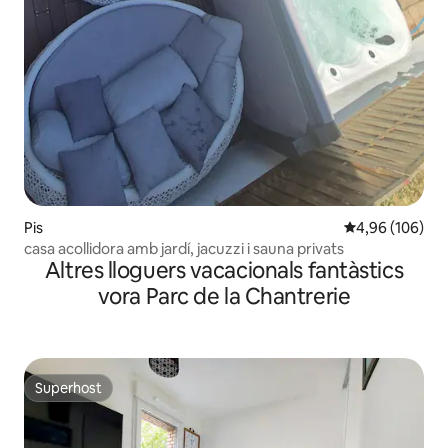
Pis
4,96 de puntuac
4,96 (106)
casa acollidora amb jardí, jacuzzi i sauna privats
Altres lloguers vacacionals fantàstics
vora Parc de la Chantrerie
Superhost
Superhost