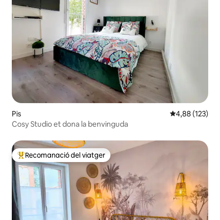
Pis
4,88 de puntuac
4,88 (123)
Cosy Studio et dona la benvinguda
Recomanació del viatger
Principals recomanacions dels viatgers