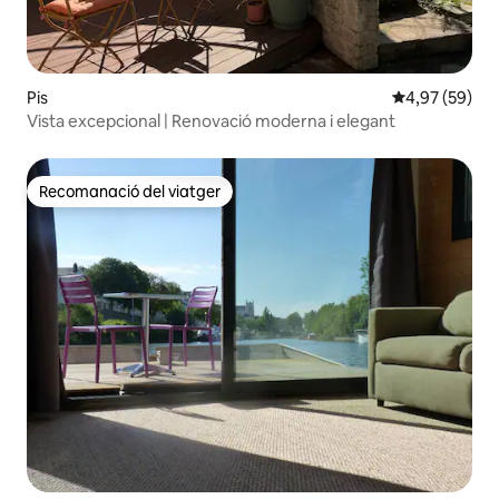
Pis
4,97 de puntua
4,97 (59)
Vista excepcional | Renovació moderna i elegant
Recomanació del viatger
Recomanació del viatger