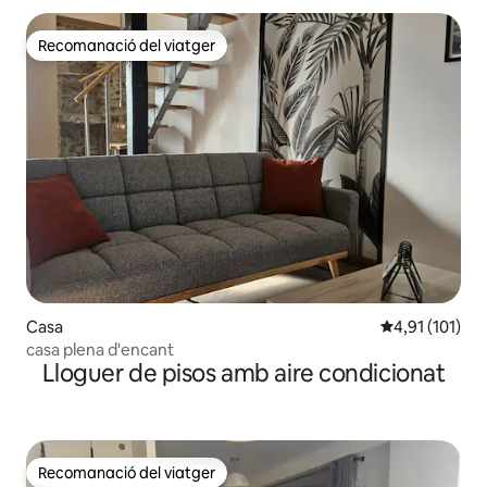
Recomanació del viatger
Recomanació del viatger
Casa
4,91 de puntua
4,91 (101)
casa plena d'encant
Lloguer de pisos amb aire condicionat
Recomanació del viatger
Recomanació del viatger