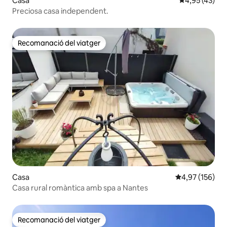
Casa
4,95 de puntua
4,95 (43)
Preciosa casa independent.
Recomanació del viatger
Recomanació del viatger
Casa
4,97 de puntuac
4,97 (156)
Casa rural romàntica amb spa a Nantes
Recomanació del viatger
Recomanació del viatger