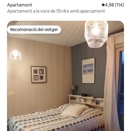
Apartament
4,98 de puntuac
4,98 (114)
Apartament a la vora de l'Erdre amb aparcament
Recomanació del viatger
Recomanació del viatger