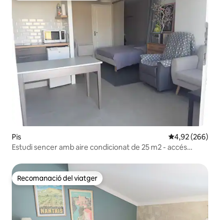
Pis
4,92 de puntuac
4,92 (266)
Estudi sencer amb aire condicionat de 25 m2 - accés
independent
Recomanació del viatger
Recomanació del viatger