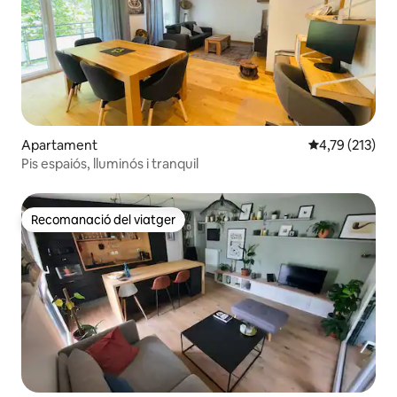
Apartament
4,79 de puntua
4,79 (213)
Pis espaiós, lluminós i tranquil
Recomanació del viatger
Recomanació del viatger