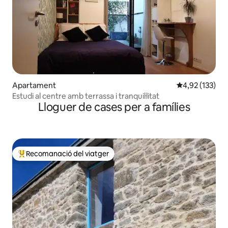
Apartament
4,92 de puntuac
4,92 (133)
Estudi al centre amb terrassa i tranquil·litat
Lloguer de cases per a famílies
Recomanació del viatger
Principals recomanacions dels viatgers