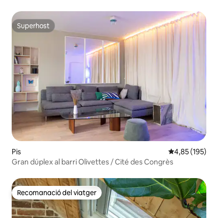
Superhost
Superhost
Pis
4,85 de puntuac
4,85 (195)
Gran dúplex al barri Olivettes / Cité des Congrès
Recomanació del viatger
Recomanació del viatger