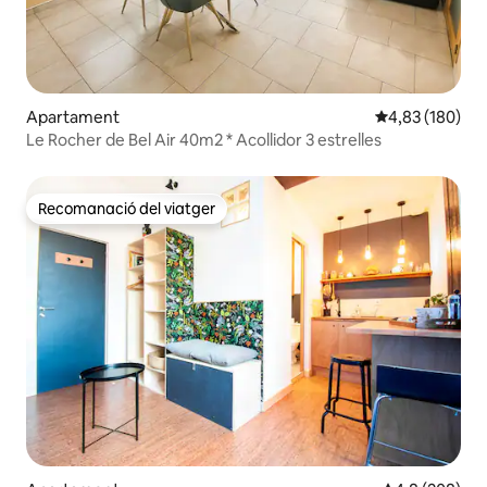
Apartament
4,83 de puntuac
4,83 (180)
Le Rocher de Bel Air 40m2 * Acollidor 3 estrelles
Recomanació del viatger
Recomanació del viatger