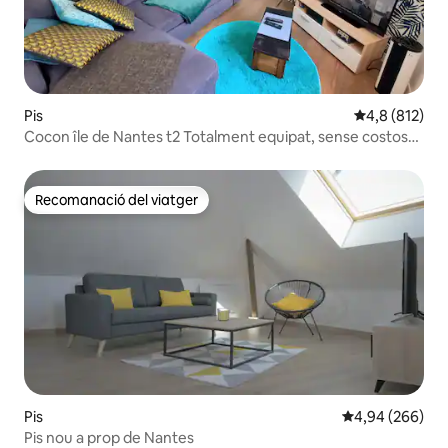
Pis
4,8 de puntua
4,8 (812)
Cocon île de Nantes t2 Totalment equipat, sense costos
addicionals
Recomanació del viatger
Recomanació del viatger
Pis
4,94 de puntuac
4,94 (266)
Pis nou a prop de Nantes