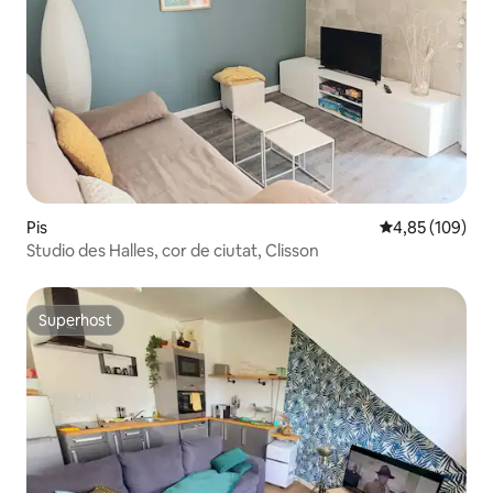
Pis
4,85 de puntuac
4,85 (109)
Studio des Halles, cor de ciutat, Clisson
Superhost
Superhost