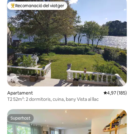
Recomanació del viatger
Principals recomanacions dels viatgers
Apartament
4,97 de puntuac
4,97 (185)
T2 52m²: 2 dormitoris, cuina, bany Vista al llac
Superhost
Superhost