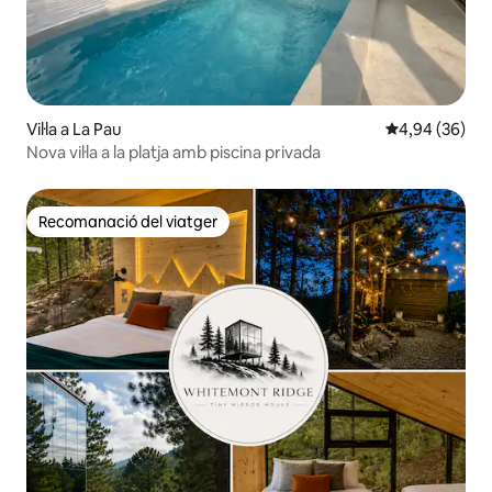
Vil·la a La Pau
4,94 de puntua
4,94 (36)
Nova vil·la a la platja amb piscina privada
Recomanació del viatger
Recomanació del viatger