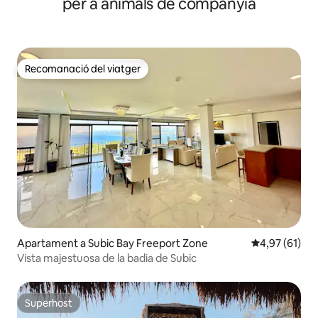
per a animals de companyia
Recomanació del viatger
Recomanació del viatger
Apartament a Subic Bay Freeport Zone
4,97 de puntu
4,97 (61)
Vista majestuosa de la badia de Subic
Superhost
Superhost