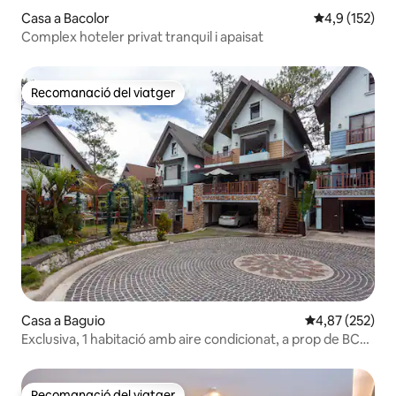
Casa a Bacolor
4,9 de puntua
4,9 (152)
Complex hoteler privat tranquil i apaisat
Recomanació del viatger
Recomanació del viatger
Casa a Baguio
4,87 de puntuac
4,87 (252)
Exclusiva, 1 habitació amb aire condicionat, a prop de BCC i
CJH Golf, 18 persones
Recomanació del viatger