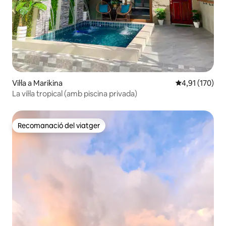
Vil·la a Marikina
4,91 de puntua
4,91 (170)
La vil·la tropical (amb piscina privada)
Recomanació del viatger
Recomanació del viatger