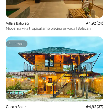
Vil·la a Baliwag
4,92 de puntua
4,92 (24)
Moderna vil·la tropical amb piscina privada | Bulacan
Superhost
Superhost
Casa a Baler
4,92 de puntua
4,92 (37)