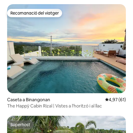
Recomanació del viatger
Recomanació del viatger
Caseta a Binangonan
4,97 de puntu
4,97 (61)
The Happÿ Cabin Rizal | Vistes a l'horitzó i al llac
Superhost
Superhost