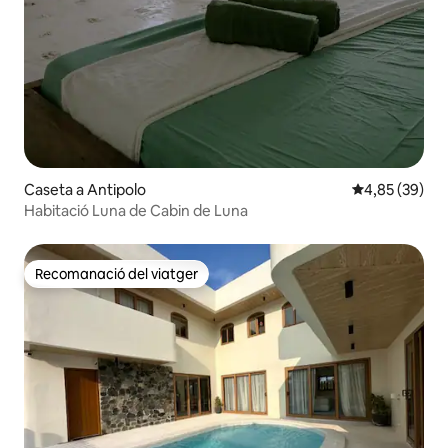
Caseta a Antipolo
4,85 de puntua
4,85 (39)
Habitació Luna de Cabin de Luna
Recomanació del viatger
Recomanació del viatger