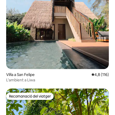
Vil·la a San Felipe
4,8 de puntua
4,8 (116)
L'ambient a Liwa
Recomanació del viatger
Recomanació del viatger