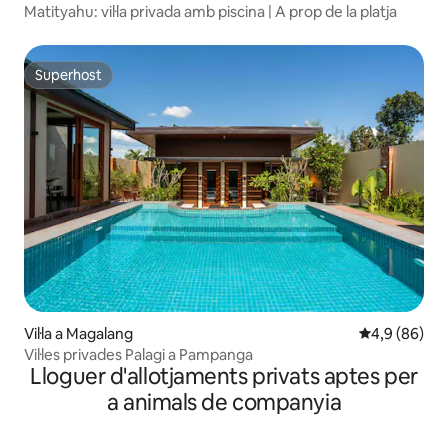
Matityahu: vil·la privada amb piscina | A prop de la platja
Superhost
Superhost
Vil·la a Magalang
4,9 de puntua
4,9 (86)
Vil·les privades Palagi a Pampanga
Lloguer d'allotjaments privats aptes per
a animals de companyia