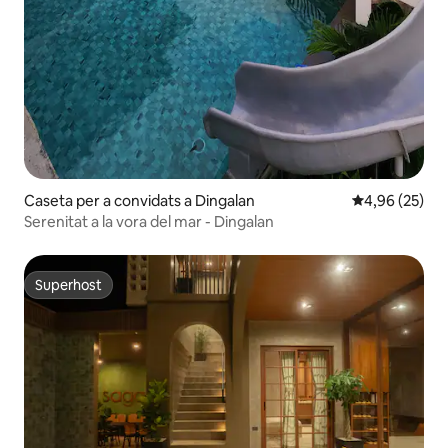
Caseta per a convidats a Dingalan
4,96 de puntua
4,96 (25)
Serenitat a la vora del mar - Dingalan
Superhost
Superhost