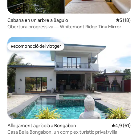
Cabana en un arbre a Baguio
5 de puntu
5 (18)
Obertura progressiva — Whitemont Ridge Tiny Mirror
House
Recomanació del viatger
Recomanació del viatger
Allotjament agrícola a Bongabon
4,9 de puntu
4,9 (61)
Casa Bella Bongabon, un complex turístic privat/vil·la