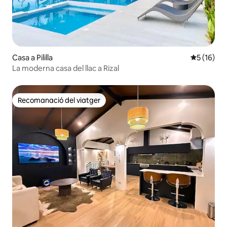
Casa a Pililla
5 de puntu
5 (16)
La moderna casa del llac a Rizal
Recomanació del viatger
Recomanació del viatger