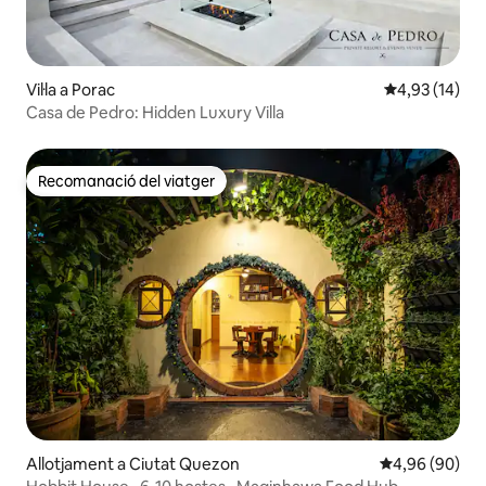
Vil·la a Porac
4,93 de puntu
4,93 (14)
Casa de Pedro: Hidden Luxury Villa
Recomanació del viatger
Recomanació del viatger
Allotjament a Ciutat Quezon
4,96 de puntua
4,96 (90)