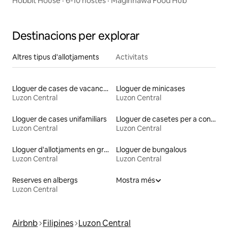
Hobbit House · 6-10 hostes · Maginhawa Food Hub
Destinacions per explorar
Altres tipus d'allotjaments
Activitats
Lloguer de cases de vacances
Lloguer de minicases
Luzon Central
Luzon Central
Lloguer de cases unifamiliars
Lloguer de casetes per a convidats
Luzon Central
Luzon Central
Lloguer d'allotjaments en granges
Lloguer de bungalous
Luzon Central
Luzon Central
Reserves en albergs
Mostra més
Luzon Central
Airbnb
Filipines
Luzon Central