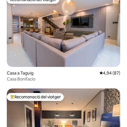
Recomanació del viatger
Casa a Taguig
4,94 de puntua
4,94 (87)
Casa Bonifacio
Recomanació del viatger
Principals recomanacions dels viatgers