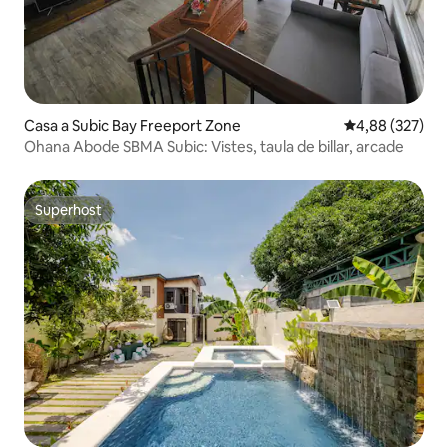
Casa a Subic Bay Freeport Zone
4,88 de puntuac
4,88 (327)
Ohana Abode SBMA Subic: Vistes, taula de billar, arcade
Superhost
Superhost