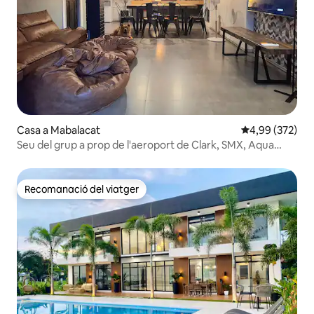
Casa a Mabalacat
4,99 de puntuac
4,99 (372)
Seu del grup a prop de l'aeroport de Clark, SMX, Aqua
Planet
Recomanació del viatger
Recomanació del viatger