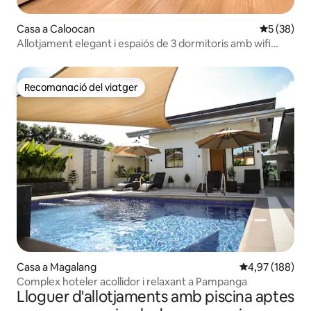
Casa a Caloocan
5 de puntua
5 (38)
Allotjament elegant i espaiós de 3 dormitoris amb wifi
ràpida
Recomanació del viatger
Recomanació del viatger
Casa a Magalang
4,97 de puntuac
4,97 (188)
Complex hoteler acollidor i relaxant a Pampanga
Lloguer d'allotjaments amb piscina aptes