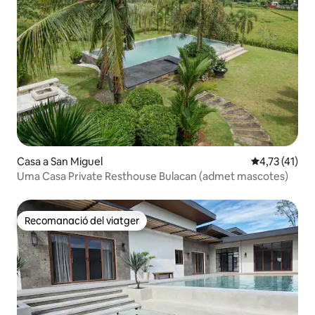
Casa a San Miguel
4,73 de puntu
4,73 (41)
Uma Casa Private Resthouse Bulacan (admet mascotes)
Recomanació del viatger
Recomanació del viatger