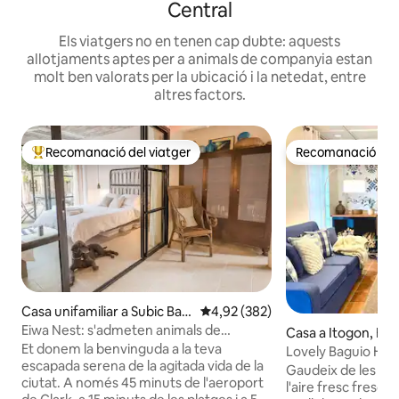
Central
Els viatgers no en tenen cap dubte: aquests
allotjaments aptes per a animals de companyia estan
molt ben valorats per la ubicació i la netedat, entre
altres factors.
Recomanació del viatger
Recomanació del 
Principals recomanacions dels viatgers
Recomanació del 
Casa unifamiliar a Subic Bay
4,92 de puntuació mitjana d'un t
4,92 (382)
Freeport Zone
Eiwa Nest: s'admeten animals de
Casa a Itogon, Bag
companyia, Netflix, esmorzar, banyera!
Et donem la benvinguda a la teva
Lovely Baguio Home | Llar de foc | Vi
escapada serena de la agitada vida de la
la muntanya |
Gaudeix de les vis
ciutat. A només 45 minuts de l'aeroport
l'aire fresc fresc 