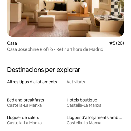
Casa
5 de puntua
5 (20)
Casa Josephine Riofrío - Retir a 1 hora de Madrid
Destinacions per explorar
Altres tipus d'allotjaments
Activitats
Bed and breakfasts
Hotels boutique
Castella-La Manxa
Castella-La Manxa
Lloguer de xalets
Lloguer d'allotjaments amb piscina
Castella-La Manxa
Castella-La Manxa