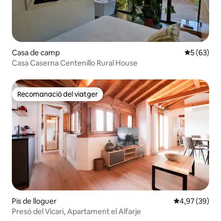
Casa de camp
5 de puntua
5 (63)
Casa Caserna Centenillo Rural House
Recomanació del viatger
Recomanació del viatger
Pis de lloguer
4,97 de puntua
4,97 (39)
Presó del Vicari, Apartament el Alfarje