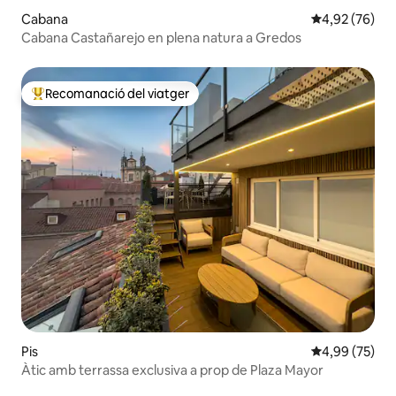
Cabana
4,92 de puntua
4,92 (76)
Cabana Castañarejo en plena natura a Gredos
Recomanació del viatger
Principals recomanacions dels viatgers
Pis
4,99 de puntua
4,99 (75)
Àtic amb terrassa exclusiva a prop de Plaza Mayor