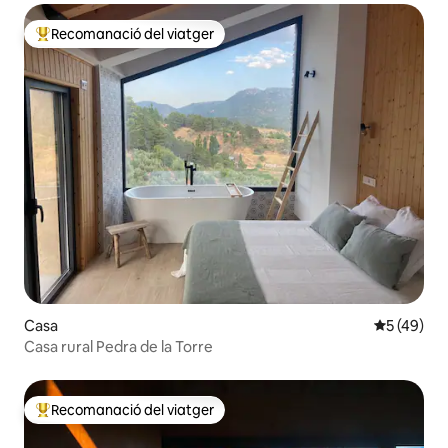
Recomanació del viatger
Principals recomanacions dels viatgers
Casa
5 de puntu
5 (49)
Casa rural Pedra de la Torre
Recomanació del viatger
Principals recomanacions dels viatgers