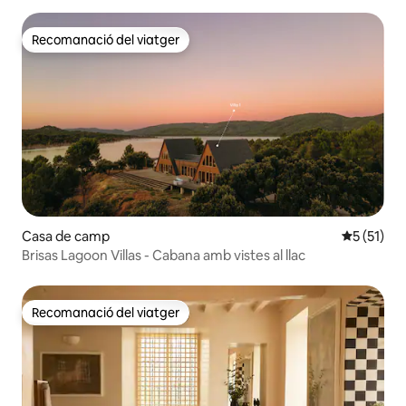
Recomanació del viatger
Recomanació del viatger
Casa de camp
5 de puntu
5 (51)
Brisas Lagoon Villas - Cabana amb vistes al llac
Recomanació del viatger
Recomanació del viatger