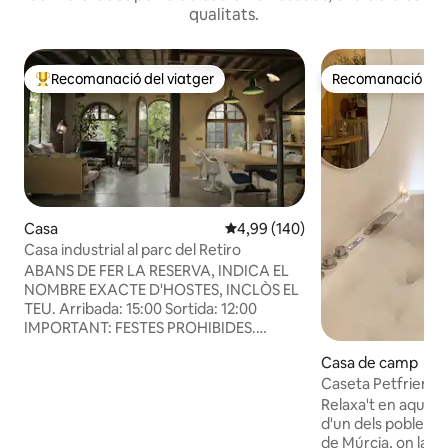
qualitats.
Recomanació del viatger
Recomanació del 
Principals recomanacions dels viatgers
Recomanació del 
Casa
4,99 de puntuació mitjana d'un t
4,99 (140)
Casa industrial al parc del Retiro
ABANS DE FER LA RESERVA, INDICA EL
NOMBRE EXACTE D'HOSTES, INCLÒS EL
TEU. Arribada: 15:00 Sortida: 12:00
IMPORTANT: FESTES PROHIBIDES.
Sessions de FOTOS TOTALMENT
Casa de camp
PROHIBIDES, PEL·LÍCULES, ANUNCIS,
Caseta Petfriendl
CANALS DE YOUTUBE, VLOGS, etc.
Cehegín
BÀSICAMENT ENREGISTRAMENTS DE
Relaxa't en aquesta
QUALSEVOL TIPUS, excepte per A L'ÚS
d'un dels pobles m
personal. REUNIONS DE FEINA
de Múrcia, on la tra