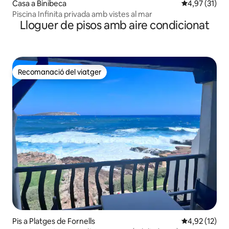
Casa a Binibeca
4,97 de puntu
4,97 (31)
Piscina Infinita privada amb vistes al mar
Lloguer de pisos amb aire condicionat
Recomanació del viatger
Recomanació del viatger
Pis a Platges de Fornells
4,92 de puntu
4,92 (12)