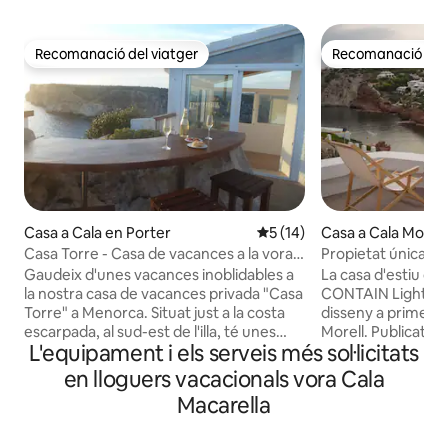
Recomanació del viatger
Recomanació del 
Recomanació del viatger
Recomanació del 
Casa a Cala en Porter
5 de puntuació mitjana d'un 
5 (14)
Casa a Cala Morell
Casa Torre - Casa de vacances a la vora
Propietat única a 
del mar
Menorca
Gaudeix d'unes vacances inoblidables a
La casa d'estiu de
la nostra casa de vacances privada "Casa
CONTAIN Lighting 
Torre" a Menorca. Situat just a la costa
disseny a primera l
escarpada, al sud-est de l'illa, té unes
Morell. Publicat a
L'equipament i els serveis més sol·licitats
vistes impressionants del mar
Architecture and 
Mediterrani amb espectaculars postes
s'ha renovat amb 
en lloguers vacacionals vora Cala
de sol i, sens dubte, una de les vistes
qualitat i una atenc
Macarella
més boniques de Menorca. La ubicació
als detalls. A pocs 
única en un altiplà de roca de 50 metres
6 persones, oferei
d'alçada a la primera línia marítima dona
privades per a esmo