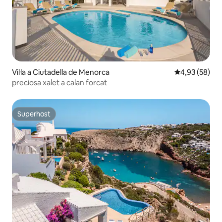
Vil·la a Ciutadella de Menorca
4,93 de puntua
4,93 (58)
preciosa xalet a calan forcat
Superhost
Superhost