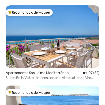
Recomanació del viatger
Principals recomanacions dels viatgers
Apartament a San Jaime Mediterráneo
4,97 de puntua
4,97 (32)
Suites Bella Vistas | Impressionants vistes al mar | Aire
condicionat i wifi
Recomanació del viatger
Principals recomanacions dels viatgers