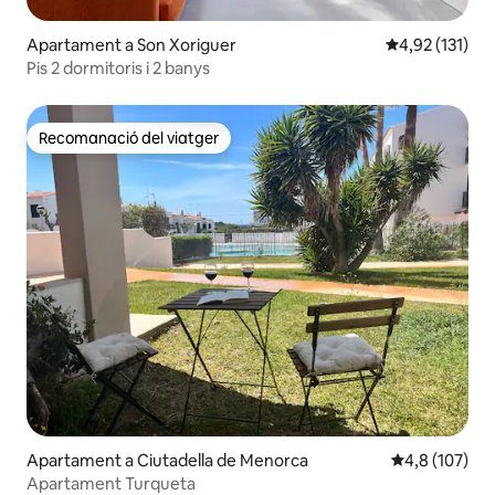
Apartament a Son Xoriguer
4,92 de puntua
4,92 (131)
Pis 2 dormitoris i 2 banys
Recomanació del viatger
Recomanació del viatger
Apartament a Ciutadella de Menorca
4,8 de puntua
4,8 (107)
Apartament Turqueta