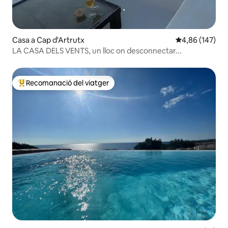
Casa a Cap d'Artrutx
4,86 de puntuac
4,86 (147)
LA CASA DELS VENTS, un lloc on desconnectar...
Recomanació del viatger
Principals recomanacions dels viatgers