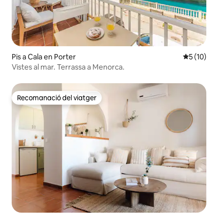
Pis a Cala en Porter
5 de puntu
5 (10)
Vistes al mar. Terrassa a Menorca.
Recomanació del viatger
Recomanació del viatger