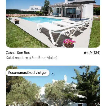
Casa a Son Bou
4,9 de puntua
4,9 (134)
Xalet modern a Son Bou (Alaior)
Recomanació del viatger
Recomanació del viatger