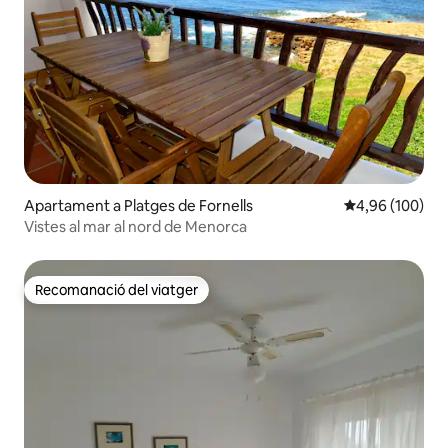
Apartament a Platges de Fornells
4,96 de puntuac
4,96 (100)
Vistes al mar al nord de Menorca
Recomanació del viatger
Recomanació del viatger