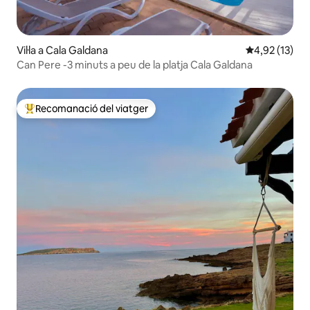
Vil·la a Cala Galdana
4,92 de puntu
4,92 (13)
Can Pere -3 minuts a peu de la platja Cala Galdana
Recomanació del viatger
Principals recomanacions dels viatgers