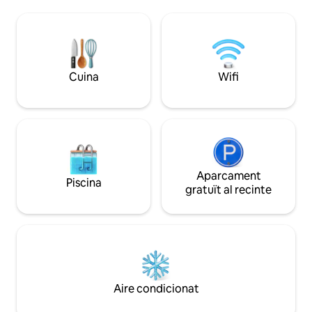
una sensació de llibertat a la vegada que
de sol inoblidables
ofereix pau i relaxació després d'un dia
surf de rem i l'aut
ple de esdeveniments.
mediterrani. Un ll
Cuina
Wifi
Aparcament
Piscina
gratuït al recinte
Aire condicionat