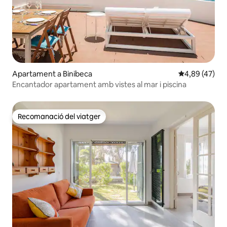
Apartament a Binibeca
4,89 de puntua
4,89 (47)
Encantador apartament amb vistes al mar i piscina
Recomanació del viatger
Recomanació del viatger