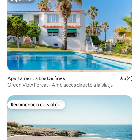
Superhost
Apartament a Los Delfines
5 de punt
5 (4)
Green View Forcat - Amb accés directe a la platja
Recomanació del viatger
Recomanació del viatger