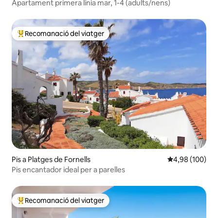
Apartament primera línia mar, 1-4 (adults/nens)
Recomanació del viatger
Principals recomanacions dels viatgers
Pis a Platges de Fornells
4,98 de puntuac
4,98 (100)
Pis encantador ideal per a parelles
Recomanació del viatger
Principals recomanacions dels viatgers