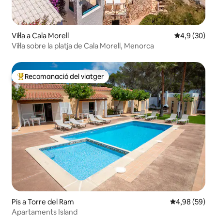
Vil·la a Cala Morell
4,9 de puntua
4,9 (30)
Vil·la sobre la platja de Cala Morell, Menorca
Recomanació del viatger
Principals recomanacions dels viatgers
Pis a Torre del Ram
4,98 de puntua
4,98 (59)
Apartaments Island