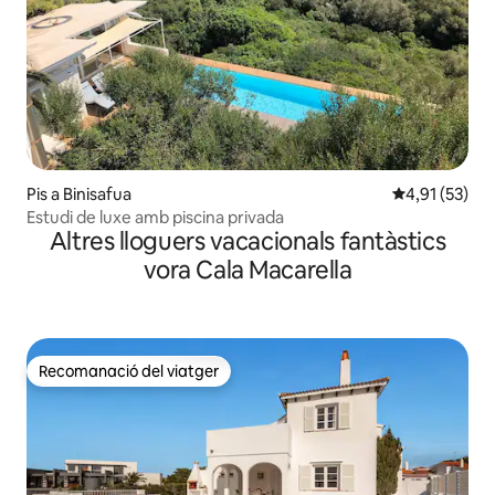
Pis a Binisafua
4,91 de puntu
4,91 (53)
Estudi de luxe amb piscina privada
Altres lloguers vacacionals fantàstics
vora Cala Macarella
Recomanació del viatger
Recomanació del viatger