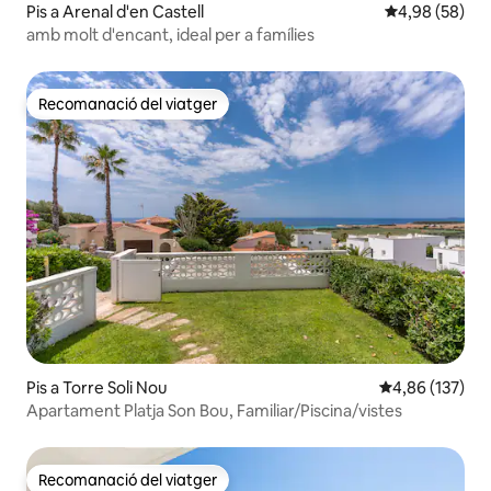
Pis a Arenal d'en Castell
4,98 de puntua
4,98 (58)
amb molt d'encant, ideal per a famílies
Recomanació del viatger
Recomanació del viatger
Pis a Torre Soli Nou
4,86 de puntuac
4,86 (137)
Apartament Platja Son Bou, Familiar/Piscina/vistes
Recomanació del viatger
Recomanació del viatger