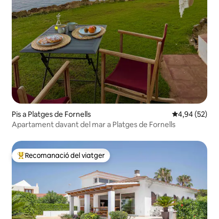
Pis a Platges de Fornells
4,94 de puntua
4,94 (52)
Apartament davant del mar a Platges de Fornells
Recomanació del viatger
Principals recomanacions dels viatgers