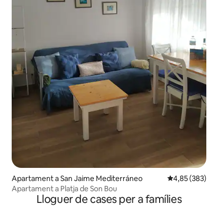
Apartament a San Jaime Mediterráneo
4,85 de puntuac
4,85 (383)
Apartament a Platja de Son Bou
Lloguer de cases per a famílies