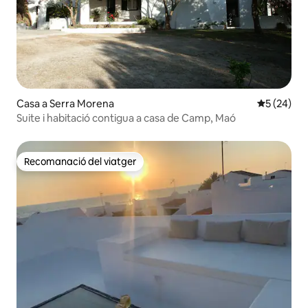
Casa a Serra Morena
5 de puntua
5 (24)
Suite i habitació contigua a casa de Camp, Maó
Recomanació del viatger
Recomanació del viatger