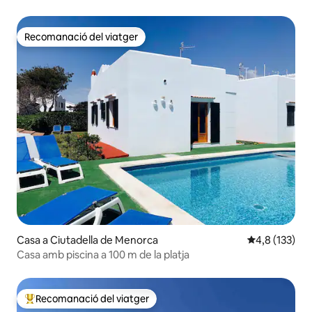
Recomanació del viatger
Recomanació del viatger
Casa a Ciutadella de Menorca
4,8 de puntua
4,8 (133)
Casa amb piscina a 100 m de la platja
Recomanació del viatger
Principals recomanacions dels viatgers