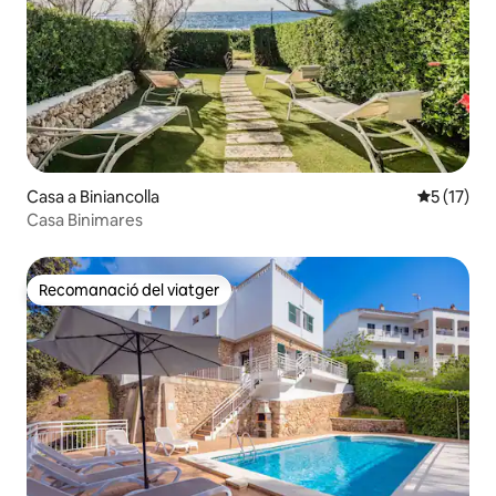
Casa a Biniancolla
5 de puntu
5 (17)
Casa Binimares
Recomanació del viatger
Recomanació del viatger