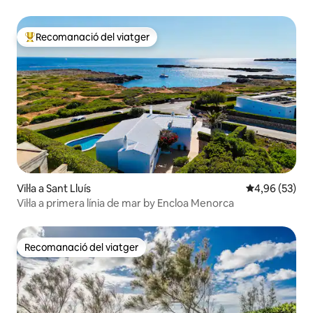
Recomanació del viatger
Principals recomanacions dels viatgers
Vil·la a Sant Lluís
4,96 de puntua
4,96 (53)
Vil·la a primera línia de mar by Encloa Menorca
Recomanació del viatger
Recomanació del viatger