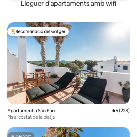
Lloguer d'apartaments amb wifi
Recomanació del viatger
Principals recomanacions dels viatgers
Apartament a Son Parc
5 de puntuac
5 (228)
Pis al costat de la platja
Superhost