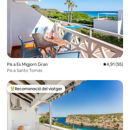
Pis a Es Migjorn Gran
4,91 de puntu
4,91 (55)
Pis a Santo Tomás
Recomanació del viatger
Principals recomanacions dels viatgers