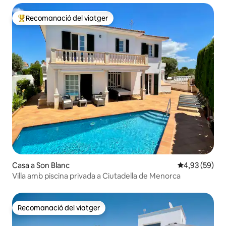
Recomanació del viatger
Principals recomanacions dels viatgers
Casa a Son Blanc
4,93 de puntua
4,93 (59)
Villa amb piscina privada a Ciutadella de Menorca
Recomanació del viatger
Recomanació del viatger