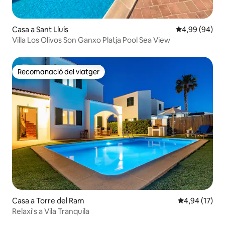
Casa a Sant Lluís
4,99 de puntua
4,99 (94)
Villa Los Olivos Son Ganxo Platja Pool Sea View
Recomanació del viatger
Recomanació del viatger
Casa a Torre del Ram
4,94 de puntu
4,94 (17)
Relaxi's a Vila Tranquila