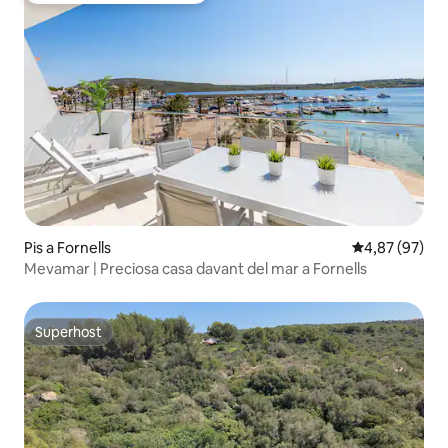
Pis a Fornells
4,87 de puntua
4,87 (97)
Mevamar | Preciosa casa davant del mar a Fornells
Superhost
Superhost