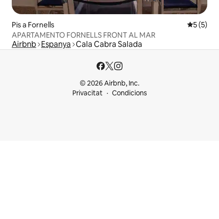
Pis a Fornells
5 de punt
5 (5)
APARTAMENTO FORNELLS FRONT AL MAR
Airbnb
Espanya
Cala Cabra Salada
© 2026 Airbnb, Inc.
Privacitat
Condicions