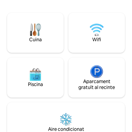
totalment equipada amb rentavaixelles i
de sol inoblidables
terrassa amb taula i cadires des
surf de rem i l'aut
d&#39;on gaudirà d&#39;unes
mediterrani. Un ll
magnífiques vistes sobre la badia de
Fornells. Situat al Passeig Marítim a 100
metres de centre de poble. No hi ha en
les proximitats cap negoci o activitat
Cuina
Wifi
comercial susceptible de causar
molèsties en horaris nocturns. No es
presten serveis turístics (servei
d&#39;habitacions, menjar i beguda, etc
...) en l&#39;habitatge. La taxa turística
de Govern Balear (2,20 euros per dia i
persona major de 16 anys) NO està
inclosa en el preu.
Aparcament
Piscina
gratuït al recinte
Aire condicionat