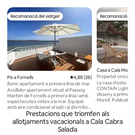
Recomanació del viatger
Recomanació del 
Recomanació del viatger
Recomanació del 
Casa a Cala Morell
Propietat única a 
Pis a Fornells
4,88 de puntuació mitjana d'un 
4,88 (26)
Menorca
La casa d'estiu de
Bonic apartament a primera línia de mar
CONTAIN Lighting 
Acollidor apartament situat al Passeig
disseny a primera l
Marítim de Fornells a primera línia i amb
Morell. Publicat a
espectaculars vistes a la mar. Equipat
Architecture and 
amb aire condicionat al saló i al dormitori,
s'ha renovat amb 
Prestacions que triomfen als
així com accés a internet WiFi.
qualitat i una atenc
L&#39;apartament consta una habitació
allotjaments vacacionals a Cala Cabra
als detalls. A pocs 
principal amb llit doble, un banys
Salada
6 persones, oferei
complet, saló - menjador amb Tv, cuina
privades per a esmo