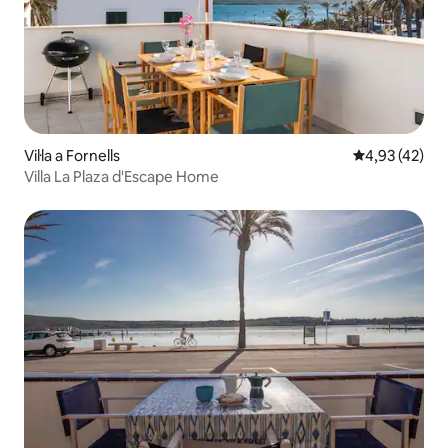
Vil·la a Fornells
4,93 de puntua
4,93 (42)
Villa La Plaza d'Escape Home