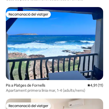
Recomanació del viatger
Recomanació del viatger
Pis a Platges de Fornells
4,91 de puntu
4,91 (11)
Apartament primera línia mar, 1-4 (adults/nens)
Recomanació del viatger
Recomanació del viatger