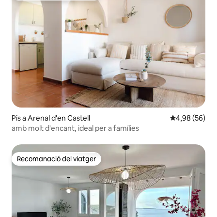
Pis a Arenal d'en Castell
4,98 de puntua
4,98 (56)
amb molt d'encant, ideal per a famílies
Recomanació del viatger
Recomanació del viatger