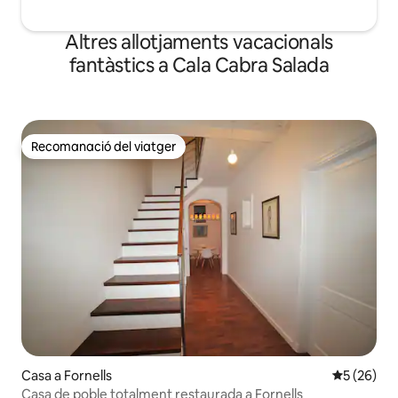
Altres allotjaments vacacionals
fantàstics a Cala Cabra Salada
Recomanació del viatger
Recomanació del viatger
Casa a Fornells
5 de puntua
5 (26)
Casa de poble totalment restaurada a Fornells