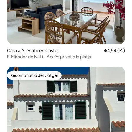
Casa a Arenal d'en Castell
4,94 de puntua
4,94 (32)
El Mirador de NaLi - Accés privat a la platja
Recomanació del viatger
Recomanació del viatger