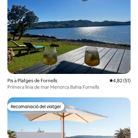
Pis a Platges de Fornells
4,82 de puntu
4,82 (51)
Primera línia de mar Menorca Bahía Fornells
Recomanació del viatger
Recomanació del viatger