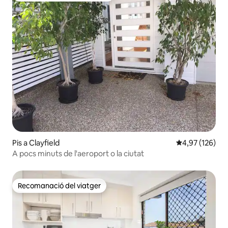
Pis a Clayfield
4,97 de puntuac
4,97 (126)
A pocs minuts de l'aeroport o la ciutat
Recomanació del viatger
Recomanació del viatger