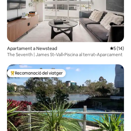
Apartament a Newstead
5 de puntu
5 (14)
The Seventh | James St•Vall•Piscina al terrat•Aparcament
Recomanació del viatger
Principals recomanacions dels viatgers