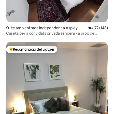
Suite amb entrada independent a Aspley
4,77 de puntuac
4,77 (148)
Caseta per a convidats privada sencera - a prop de
l'aeroport
Recomanació del viatger
Principals recomanacions dels viatgers