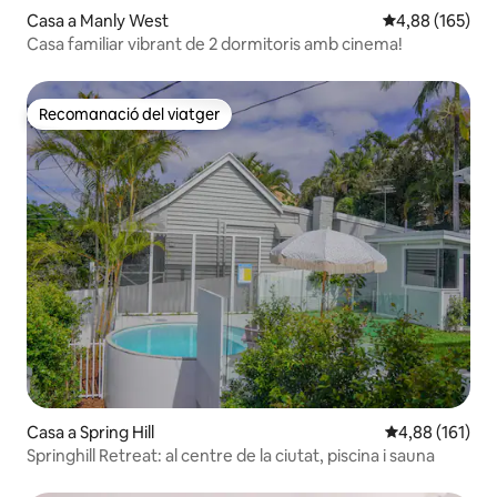
Casa a Manly West
4,88 de puntuac
4,88 (165)
Casa familiar vibrant de 2 dormitoris amb cinema!
Recomanació del viatger
Recomanació del viatger
Casa a Spring Hill
4,88 de puntuac
4,88 (161)
Springhill Retreat: al centre de la ciutat, piscina i sauna