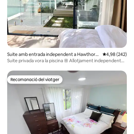
Suite amb entrada independent a Hawthorn
4,98 de puntuac
4,98 (242)
e
Suite privada vora la piscina ꕥ Allotjament independent
de luxe
Recomanació del viatger
Recomanació del viatger