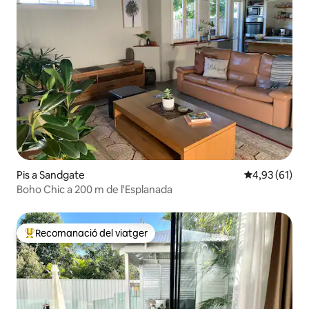
Pis a Sandgate
4,93 de puntu
4,93 (61)
Boho Chic a 200 m de l'Esplanada
Recomanació del viatger
Principals recomanacions dels viatgers