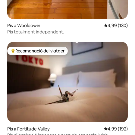
Pis a Wooloowin
4,99 de puntuac
4,99 (130)
Pis totalment independent.
Recomanació del viatger
Principals recomanacions dels viatgers
Pis a Fortitude Valley
4,99 de puntuac
4,99 (192)