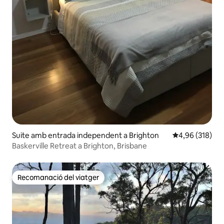
Suite amb entrada independent a Brighton
4,96 de puntuac
4,96 (318)
Baskerville Retreat a Brighton, Brisbane
Recomanació del viatger
Recomanació del viatger