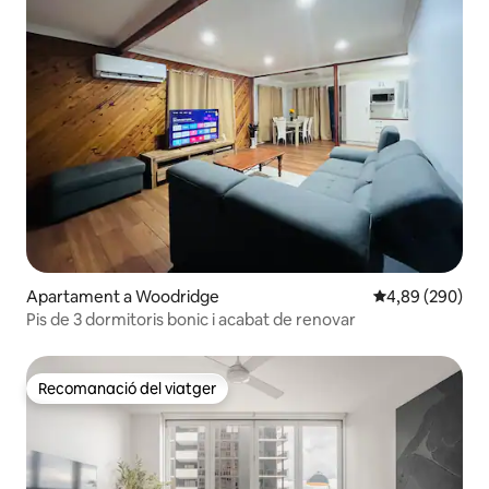
Apartament a Woodridge
4,89 de puntuac
4,89 (290)
Pis de 3 dormitoris bonic i acabat de renovar
Recomanació del viatger
Recomanació del viatger