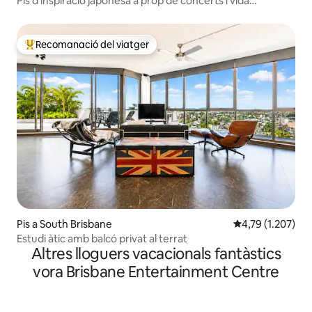
Pis d'inspiració japonesa a prop de concerts i vida
nocturna
Recomanació del viatger
Principals recomanacions dels viatgers
Pis a South Brisbane
4,79 de puntuaci
4,79 (1.207)
Estudi àtic amb balcó privat al terrat
Altres lloguers vacacionals fantàstics
vora Brisbane Entertainment Centre