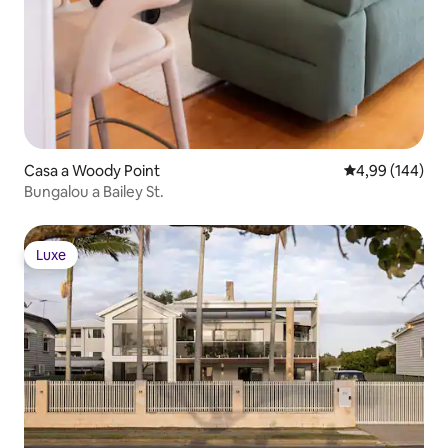
Casa a Woody Point
4,99 de puntuac
4,99 (144)
Bungalou a Bailey St.
Luxe
Luxe