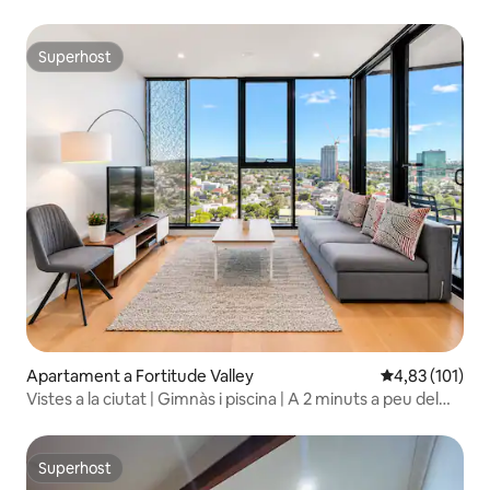
Superhost
Superhost
Apartament a Fortitude Valley
4,83 de puntua
4,83 (101)
Vistes a la ciutat | Gimnàs i piscina | A 2 minuts a peu del
tren
Superhost
Superhost