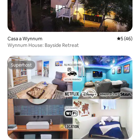
Casa a Wynnum
5 de puntu
5 (46)
Wynnum House: Bayside Retreat
Superhost
Superhost