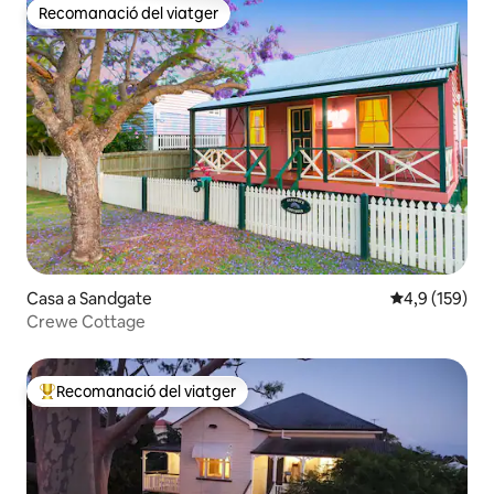
Recomanació del viatger
Recomanació del viatger
Casa a Sandgate
4,9 de puntua
4,9 (159)
Crewe Cottage
Recomanació del viatger
Principals recomanacions dels viatgers