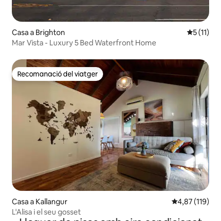
Casa a Brighton
5 de puntu
5 (11)
Mar Vista - Luxury 5 Bed Waterfront Home
Recomanació del viatger
Recomanació del viatger
Casa a Kallangur
4,87 de puntua
4,87 (119)
L'Alisa i el seu gosset