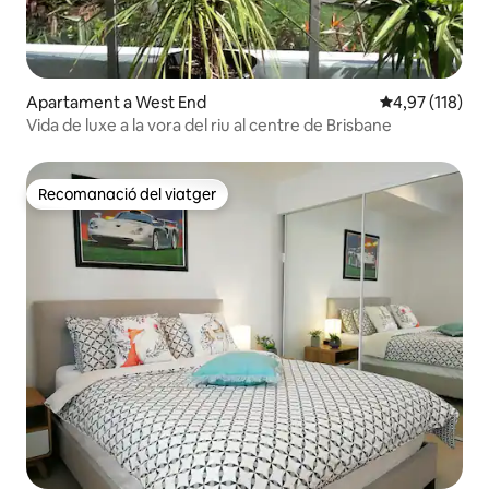
Apartament a West End
4,97 de puntua
4,97 (118)
Vida de luxe a la vora del riu al centre de Brisbane
Recomanació del viatger
Recomanació del viatger