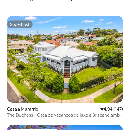
Superhost
Superhost
Casa a Murarrie
4,94 de puntuac
4,94 (147)
The Duchess – Casa de vacances de luxe a Brisbane amb
piscina