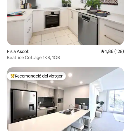
Pis a Ascot
4,86 de puntuac
4,86 (128)
Beatrice Cottage 1KB, 1QB
Recomanació del viatger
Principals recomanacions dels viatgers