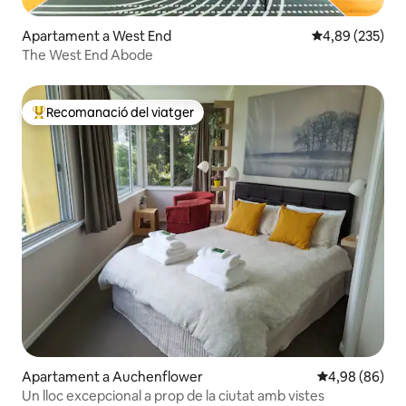
Apartament a West End
4,89 de puntuac
4,89 (235)
The West End Abode
Recomanació del viatger
Principals recomanacions dels viatgers
Apartament a Auchenflower
4,98 de puntua
4,98 (86)
Un lloc excepcional a prop de la ciutat amb vistes