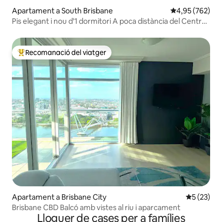
Apartament a South Brisbane
4,95 de puntuac
4,95 (762)
Pis elegant i nou d'1 dormitori A poca distància del Centre
de Convencions
Recomanació del viatger
Principals recomanacions dels viatgers
Apartament a Brisbane City
5 de puntu
5 (23)
Brisbane CBD Balcó amb vistes al riu i aparcament
Lloguer de cases per a famílies