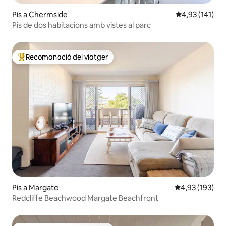
Pis a Chermside
4,93 de puntua
4,93 (141)
Pis de dos habitacions amb vistes al parc
Recomanació del viatger
Principals recomanacions dels viatgers
Pis a Margate
4,93 de puntuac
4,93 (193)
Redcliffe Beachwood Margate Beachfront