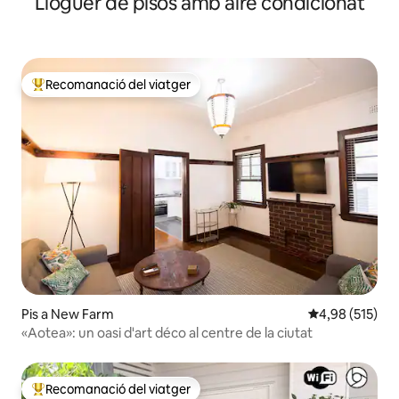
Lloguer de pisos amb aire condicionat
Recomanació del viatger
Principals recomanacions dels viatgers
Pis a New Farm
4,98 de puntuac
4,98 (515)
«Aotea»: un oasi d'art déco al centre de la ciutat
Recomanació del viatger
Principals recomanacions dels viatgers