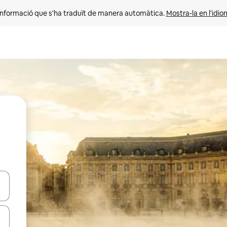
informació que s'ha traduït de manera automàtica. 
Mostra-la en l'idio
ar-hi a través de les tecles de les fletxes (amunt i avall), o bé fent un t