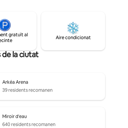
s amb
a a
pada, gran
a qualitat,
, Wi-Fi
nt gratuït al
 i
Aire condicionat
ecinte
 de la ciutat
Arkéa Arena
39 residents recomanen
Miroir d'eau
640 residents recomanen