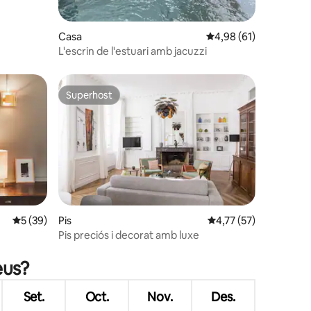
Casa
4,98 de puntuació mitj
4,98 (61)
L'escrin de l'estuari amb jacuzzi
Superhost
viatgers
Superhost
5 de puntuació mitjana d'un total de 5; 39 avaluacions
5 (39)
Pis
4,77 de puntuació mitj
4,77 (57)
Pis preciós i decorat amb luxe
9 avaluacions
eus?
Set.
Oct.
Nov.
Des.