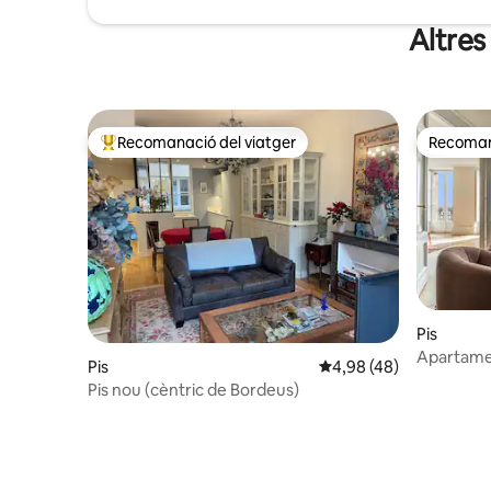
Altres
Recomanació del viatger
Recomana
Principals recomanacions dels viatgers
Recomana
Pis
Apartamen
Pis
4,98 de puntuació mitja
4,98 (48)
Garona, a
Pis nou (cèntric de Bordeus)