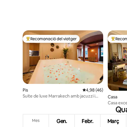
Recomanació del viatger
Recom
Principals recomanacions dels viatgers
Principa
Pis
4,98 de puntuació mitja
4,98 (46)
Suite de luxe Marrakech amb jacuzzi i
Casa
taula de massatge
Casa excep
Qua
Mes
Gen.
Febr.
Març