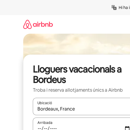
Salta
Hi ha 
Lloguers vacacionals a
Bordeus
Troba i reserva allotjaments únics a Airbnb
Ubicació
Quan els resultats estiguin disponibles, podràs naveg
Arribada