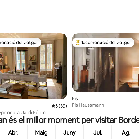
anació del viatger
Recomanació del viatger
ls recomanacions dels viatgers
Principals recomanacions dels 
na d'un total de 5; 46 avaluacions
Pis
Pis Haussmann
5 de puntuació mitjana d'un total de 5; 3
5 (39)
cional al Jardí Públic
n és el millor moment per visitar Bord
Abr.
Maig
Juny
Jul.
Ag.