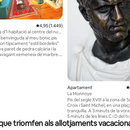
a d'un total de 5; 645 avaluacions
4,95 de puntuació mitjana d'un total de 5; 1.449
4,95 (1.449)
s d'1 habitació al centre del nucli
a benvinguda al meu bonic pis
ori típicament "estil bordelès"
a paret de pedra calcària i la
avagant xemeneia de marbre.
de caràcter, molt net, còmode i
é la millor ubicació a la part més
a del centre antic de la ciutat.
s a peu a tots els llocs del
. L'apartament està
a 1a planta (sense ascensor) d'un
Apartament
4
le XIX. Hi ha un
La Monnoye
ENT PÚBLIC (NO GRATUÏT)
Pis del segle XVIII a la zona de S
"Camille Julian" a 20 m de
Croix i Saint Michel, en una plaç
e l'edifici.
tranquil·la. A 3 minuts de la vora 
5 minuts de les línies C i D del 
que triomfen als allotjaments vacacion
Saint Michel. Vistes a l'Hôtel de 
Monnaie i a la torre de Saint Michel. 