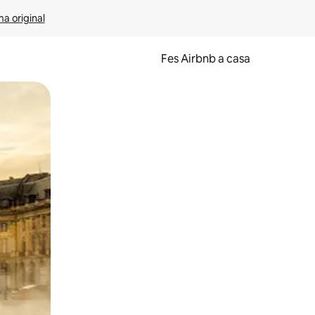
ma original
Fes Airbnb a casa
oc a la pantalla o fent-hi lliscar el dit.