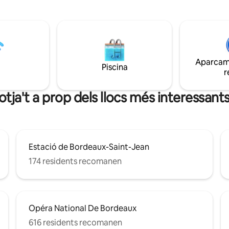
recentment renovats i moblat
antiguitats que ofereixen una
experiència moderna i autèntic
Bordeus. Cuina totalment equi
sala d'estar i menjador, llits d'alt
ampli bany amb banyera i dutxa
Aparcame
gratuït, TV, màquina d'espresso
Piscina
r
aparcament de pagament.
otja't a prop dels llocs més interessants
Estació de Bordeaux-Saint-Jean
174 residents recomanen
Opéra National De Bordeaux
616 residents recomanen