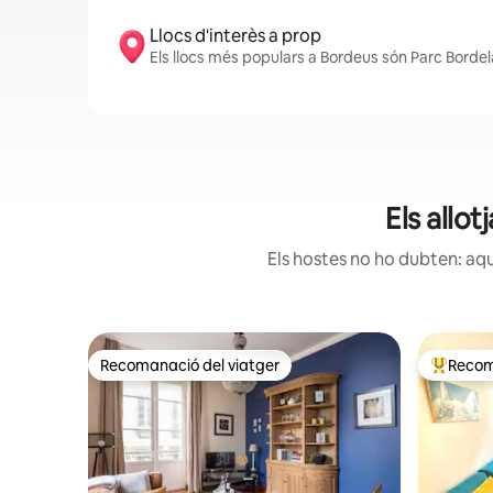
Llocs d'interès a prop
Els llocs més populars a Bordeus són Parc Bordel
Els allo
Els hostes no ho dubten: aqu
Recomanació del viatger
Recom
Recomanació del viatger
Principa