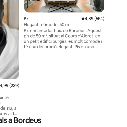
magnífica
amb aire 
bonics ( 
Pis
4,89 de puntuació mitja
4,89 (554)
són nous)
Elegant i còmode. 50 m²
 avaluacions
Completam
Pis encantador típic de Bordeus. Aquest
(estació P
pis de 50 m², situat al Cours d'Albret, en
aparcame
un petit edifici burgès, és molt còmode i
de conse
té una decoració elegant. Pis en una
avinguda per on passen cotxes i
autobusos. Les finestres tenen vidres de
doble capa. Està ben equipat (wifi,
televisor, llit «queen size», etc.) i us
permetrà gaudir d'una estada còmoda.
Està al cor del centre de la ciutat.
Tramvies A i B, autobús G a 50 m.
,99 de puntuació mitjana d'un total de 5; 239 avaluacions
4,99 (239)
Supermercat, fleques i restaurants a
prop Aire condicionat a l'habitació. .
ainte
a
del riu, a
tramvia de
als a Bordeus
la
70 m²