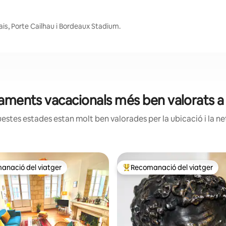
ais, Porte Cailhau i Bordeaux Stadium.
tjaments vacacionals més ben valorats 
estes estades estan molt ben valorades per la ubicació i la net
anació del viatger
Recomanació del viatger
ls recomanacions dels viatgers
Principals recomanacions dels 