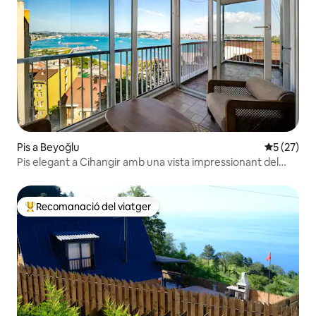
Pis a Beyoğlu
5 de puntu
5 (27)
Pis elegant a Cihangir amb una vista impressionant del
Bòsfor
Recomanació del viatger
Principals recomanacions dels viatgers