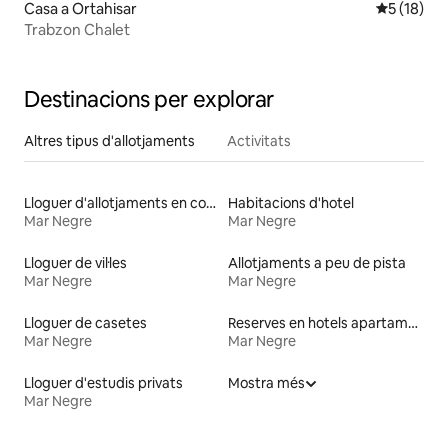
Casa a Ortahisar
5 de puntu
5 (18)
Trabzon Chalet
Destinacions per explorar
Altres tipus d'allotjaments
Activitats
Lloguer d'allotjaments en contenidors de transport
Habitacions d'hotel
Mar Negre
Mar Negre
Lloguer de vil·les
Allotjaments a peu de pista
Mar Negre
Mar Negre
Lloguer de casetes
Reserves en hotels apartament
Mar Negre
Mar Negre
Lloguer d'estudis privats
Mostra més
Mar Negre