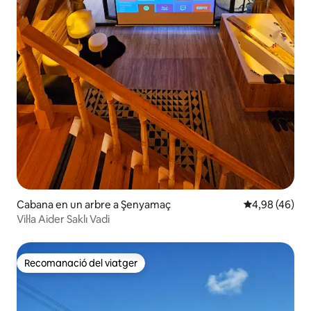
Cabana en un arbre a Şenyamaç
4,98 de puntua
4,98 (46)
Vil·la Aider Saklı Vadi
Recomanació del viatger
Recomanació del viatger