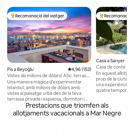
Recomanació del viatger
Recomanació de
Principals recomanacions dels viatgers
Principals recoma
Casa a Sarıyer
Casa de conte de f
Pis a Beyoğlu
4,96 de puntuació mitjana d'un t
4,96 (153)
En aquest allotjame
Vistes de milions de dòlars! Àtic: terrassa
prop de la ciutat c
privada, estil
Una manera màgica d'experimentar
una experiència ún
Istanbul, amb milions de dòlars amb
quatre temporades.
vistes al paisatge urbà des de la teva
on pots satisfer to
terrassa privada i espaiosa, dormitori i
necessitats a peu 
Prestacions que triomfen als
sala d'estar. És un àtic molt especial a la
amb la seva pròpia
cinquena planta d'un elegant edifici de
allotjaments vacacionals a Mar Negre
barbacoa amb la fam
pisos del segle XIX a prop de la Torre
gaudir de la piscin
Gàlata. Moblat amb un equilibri
l'aeroport d'Istanbul A 5 minuts d
d'antiguitats amb classe i peces de
platja de Kilyos Po
disseny contemporani, el seu estil de la