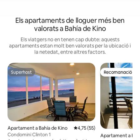
Els apartaments de lloguer més ben
valorats a Bahía de Kino
Els viatgers no en tenen cap dubte: aquests
apartaments estan molt ben valorats per la ubicació i
la netedat, entre altres factors.
Superhost
Recomanació del 
Superhost
Recomanació del 
Apartament a Bahía de Kino
4,75 de puntuació mitjana d'un 
4,75 (55)
Condomini Clinton 1
Apartament a Bahí