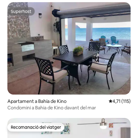
Superhost
Superhost
Apartament a Bahía de Kino
4,71 de puntua
4,71 (115)
Condomini a Bahia de Kino davant del mar
Recomanació del viatger
Recomanació del viatger