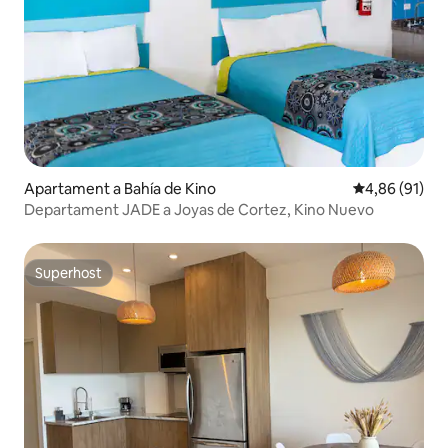
Apartament a Bahía de Kino
4,86 de puntua
4,86 (91)
Departament JADE a Joyas de Cortez, Kino Nuevo
Superhost
Superhost