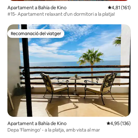
Apartament a Bahía de Kino
4,81 de puntua
4,81 (161)
#15- Apartament relaxant d'un dormitori a la platja!
Recomanació del viatger
Recomanació del viatger
Apartament a Bahía de Kino
4,95 de puntuac
4,95 (136)
Depa 'Flamingo' - a la platja, amb vista al mar