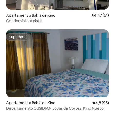
Apartament a Bahía de Kino
4,47 de puntu
4,47 (51)
Condomini a la platja
Superhost
Superhost
Apartament a Bahía de Kino
4,8 de puntua
4,8 (95)
Departamento OBSIDIAN Joyas de Cortez, Kino Nuevo