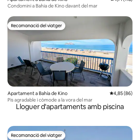
Condomini a Bahia de Kino davant del mar
Recomanació del viatger
Recomanació del viatger
Apartament a Bahía de Kino
4,85 de puntua
4,85 (86)
Pis agradable i còmode a la vora del mar
Lloguer d'apartaments amb piscina
Recomanació del viatger
Recomanació del viatger