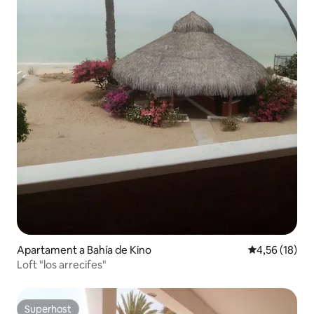
Apartament a Bahía de Kino
4,56 de puntu
4,56 (18)
Loft "los arrecifes"
Superhost