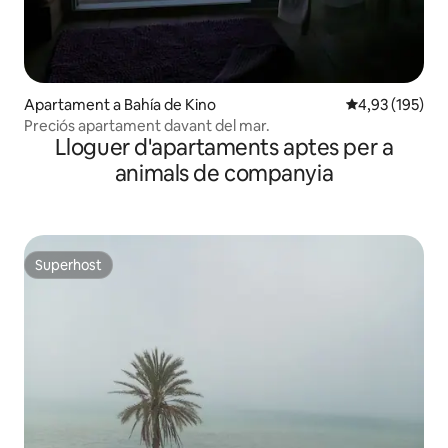
Apartament a Bahía de Kino
4,93 de puntuac
4,93 (195)
Preciós apartament davant del mar.
Lloguer d'apartaments aptes per a
animals de companyia
Superhost
Superhost