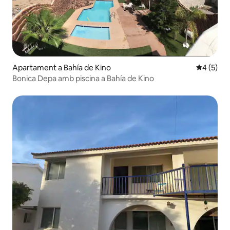
Apartament a Bahía de Kino
4 de punt
4 (5)
Bonica Depa amb piscina a Bahía de Kino