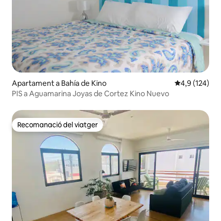
Apartament a Bahía de Kino
4,9 de puntua
4,9 (124)
PIS a Aguamarina Joyas de Cortez Kino Nuevo
Recomanació del viatger
Recomanació del viatger