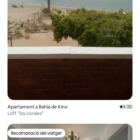
Apartament a Bahía de Kino
5 de punt
5 (8)
Loft "los corales"
Recomanació del viatger
Recomanació del viatger