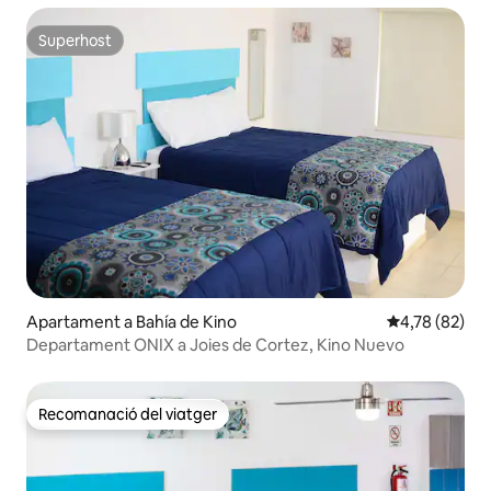
Superhost
Superhost
Apartament a Bahía de Kino
4,78 de puntua
4,78 (82)
Departament ONIX a Joies de Cortez, Kino Nuevo
Recomanació del viatger
Recomanació del viatger