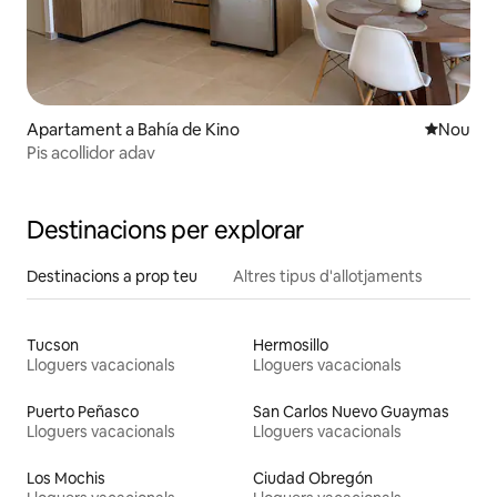
Apartament a Bahía de Kino
Allotjam
Nou
Pis acollidor adav
Destinacions per explorar
Destinacions a prop teu
Altres tipus d'allotjaments
Tucson
Hermosillo
Lloguers vacacionals
Lloguers vacacionals
Puerto Peñasco
San Carlos Nuevo Guaymas
Lloguers vacacionals
Lloguers vacacionals
Los Mochis
Ciudad Obregón