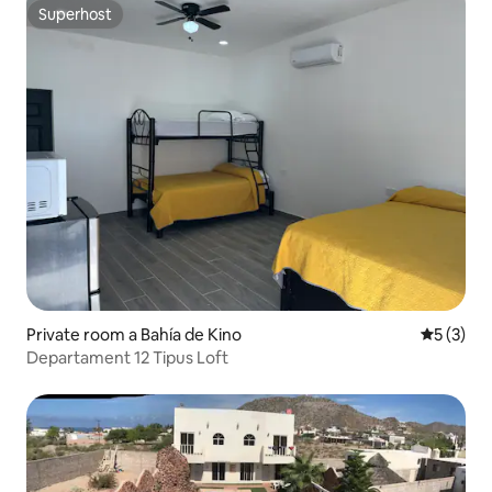
Superhost
Superhost
Private room a Bahía de Kino
5 de punt
5 (3)
Departament 12 Tipus Loft