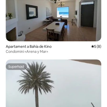
Apartament a Bahía de Kino
5 de punt
5 (8)
Condomini «Arena y Mar»
Superhost
Superhost