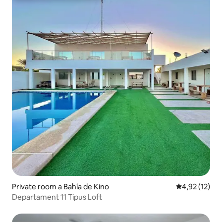
Private room a Bahía de Kino
4,92 de puntu
4,92 (12)
Departament 11 Tipus Loft