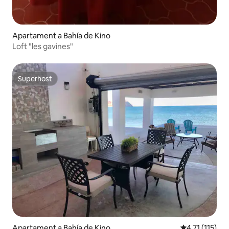
Apartament a Bahía de Kino
Loft "les gavines"
Superhost
Superhost
Apartament a Bahía de Kino
4,71 de puntua
4,71 (115)