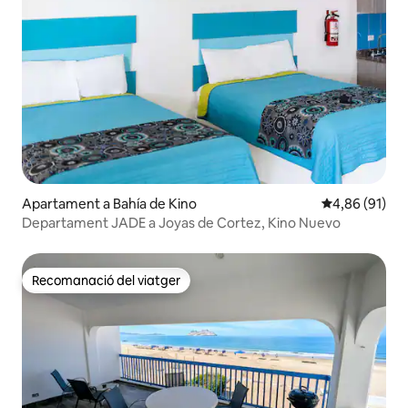
Apartament a Bahía de Kino
4,86 de puntua
4,86 (91)
Departament JADE a Joyas de Cortez, Kino Nuevo
Recomanació del viatger
Recomanació del viatger