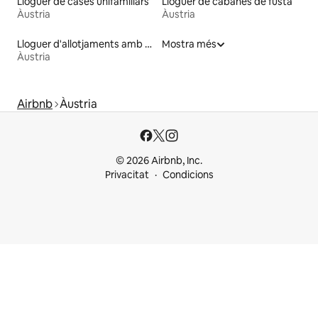
Lloguer de cases unifamiliars
Lloguer de cabanes de fusta
Àustria
Àustria
Lloguer d'allotjaments amb accés a la platja
Mostra més
Àustria
Airbnb
Àustria
© 2026 Airbnb, Inc.
Privacitat
Condicions