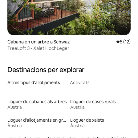
Cabana en un arbre a Schwaz
5 de puntu
5 (12)
TreeLoft 3 - Xalet HochLeger
Destinacions per explorar
Altres tipus d'allotjaments
Activitats
Lloguer de cabanes als arbres
Lloguer de cases rurals
Àustria
Àustria
Lloguer d'allotjaments en graners
Lloguer de xalets
Àustria
Àustria