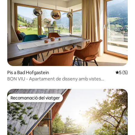
Pis a Bad Hofgastein
5 de punt
5 (5)
BON VIU - Apartament de disseny amb vistes
panoràmiques
Recomanació del viatger
Recomanació del viatger