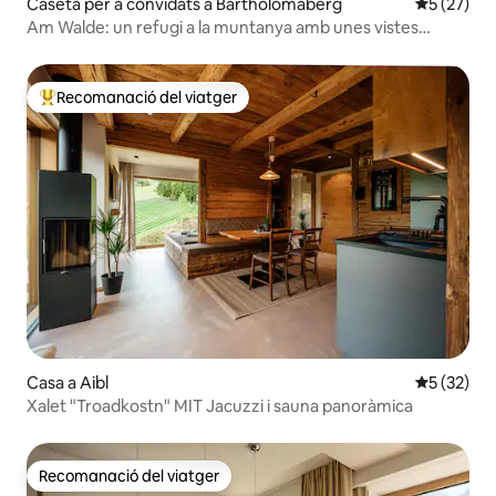
Caseta per a convidats a Bartholomäberg
5 de puntu
5 (27)
Am Walde: un refugi a la muntanya amb unes vistes
impressionants
Recomanació del viatger
Principals recomanacions dels viatgers
Casa a Aibl
5 de puntu
5 (32)
Xalet "Troadkostn" MIT Jacuzzi i sauna panoràmica
Recomanació del viatger
Recomanació del viatger