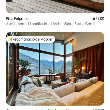
Pis a Fulpmes
5 de puntu
5 (12)
Allotjament d'1 habitació + LärchenSpa + StubaiCard
Recomanació del viatger
Principals recomanacions dels viatgers