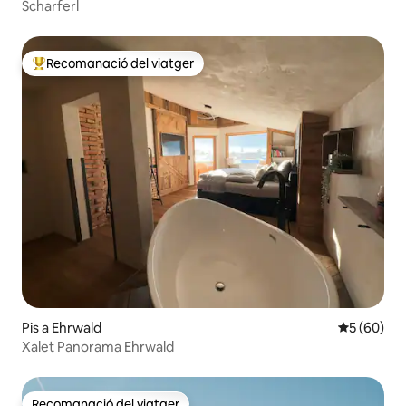
Scharferl
Recomanació del viatger
Principals recomanacions dels viatgers
Pis a Ehrwald
5 de puntua
5 (60)
Xalet Panorama Ehrwald
Recomanació del viatger