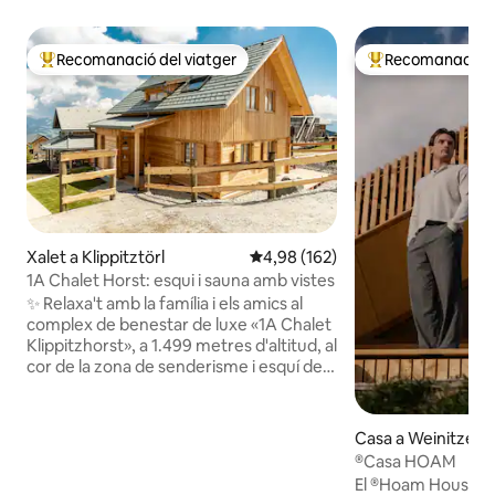
Recomanació del viatger
Recomanació de
Principals recomanacions dels viatgers
Principals recoma
Xalet a Klippitztörl
4,98 de puntuació mitjana d'un t
4,98 (162)
1A Chalet Horst: esqui i sauna amb vistes
✨ Relaxa't amb la família i els amics al
complex de benestar de luxe «1A Chalet
Klippitzhorst», a 1.499 metres d'altitud, al
cor de la zona de senderisme i esquí de
Klippitztörl. 🧖‍♂️ El punt fort és la sauna
panoràmica vidrada amb unes vistes
impressionants. ☀️ A l'estiu, nombroses
Casa a Weinitzen
rutes de senderisme a tocar de casa et
®Casa HOAM
conviden a gaudir de dies d'activitat; a
El ®Hoam House és
l'hivern, pots gaudir de l'estació d'esquí,