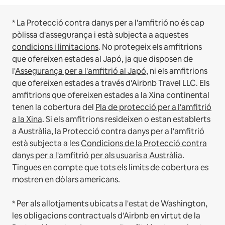
* La Protecció contra danys per a l'amfitrió no és cap
pòlissa d'assegurança i està subjecta a aquestes
condicions i limitacions
.
No protegeix els amfitrions
que ofereixen estades al Japó, ja que disposen de
l'
Assegurança per a l'amfitrió al Japó
, ni els amfitrions
que ofereixen estades a través d'Airbnb Travel LLC.
Els
amfitrions que ofereixen estades a la Xina continental
tenen la cobertura del
Pla de protecció per a l'amfitrió
a la Xina
.
Si els amfitrions resideixen o estan establerts
a Austràlia, la Protecció contra danys per a l'amfitrió
està subjecta a les
Condicions de la Protecció contra
danys per a l'amfitrió per als usuaris a Austràlia
.
Tingues en compte que tots els límits de cobertura es
mostren en dòlars americans.
* Per als allotjaments ubicats a l'estat de Washington,
les obligacions contractuals d'Airbnb en virtut de la