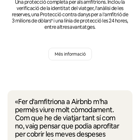
Una protecció completa per als amfitrions. Inclou la
verificació de la identitat del viatger, l'anàlisi de les
reserves, una Protecció contra danys per a l'amfitrió de
3 milions de dòlars* i una línia de protecció les 24 hores,
entre altres avantatges.
Més informació
«Fer d'amfitriona a Airbnb m'ha
permès viure molt còmodament.
Com que he de viatjar tant sí com
no, vaig pensar que podia aprofitar
per cobrir les meves despeses