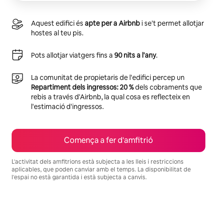
Aquest edifici és
apte per a Airbnb
i se't permet allotjar
hostes al teu pis.
Pots allotjar viatgers fins a
90 nits a l'any
.
La comunitat de propietaris de l'edifici percep un
Repartiment dels ingressos: 20 %
dels cobraments que
rebis a través d'Airbnb, la qual cosa es reflecteix en
l'estimació d'ingressos.
Comença a fer d'amfitrió
L'activitat dels amfitrions està subjecta a les lleis i restriccions
aplicables, que poden canviar amb el temps. La disponibilitat de
l'espai no està garantida i està subjecta a canvis.
Els teus possibles ingressos són €601 al mes.