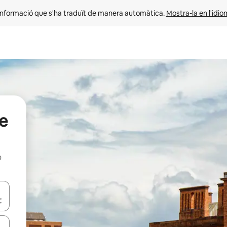
informació que s'ha traduït de manera automàtica. 
Mostra-la en l'idio
ee
b
ar-hi a través de les tecles de les fletxes (amunt i avall), o bé fent un t