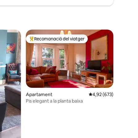
Recomanació del viatger
viatgers
Principals recomanacions dels viatgers
Apartament
4,92 de puntuació mitja
4,92 (673)
 avaluacions
Pis elegant a la planta baixa