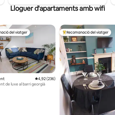
Lloguer d'apartaments amb wifi
ció del viatger
Recomanació del viatger
ció del viatger
Principals recomanacions dels 
na d'un total de 5; 110 avaluacions
ent
4,92 de puntuació mitjana d'un total de 5; 236
4,92 (236)
t de luxe al barri georgià