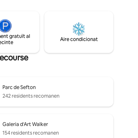
sorra pintoresques i passejades
tranquil·les pel bosc són a prop. **La
nostra visita virtual de 360 graus està
disponible a petició**
el·ligents
nt gratuït al
Aire condicionat
ecinte
cecourse
Parc de Sefton
242 residents recomanen
Galeria d'Art Walker
154 residents recomanen