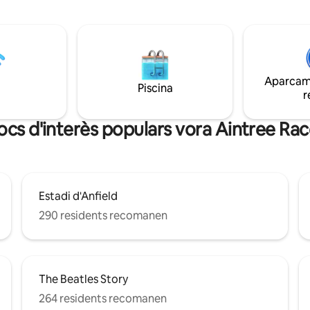
Tenim: Wifi gratuït Es proporcionen totes
spaiosa a nivell de terra. La
les tovalloles I també s'ofereix un paquet
 és adequada per a un màxim
de benvinguda Tenim una zona d'estar
ersones adultes (no és
còmoda amb mobles de pell. Dos llits
per a nens o nadons a causa
molt còmodes amb televisors int
y gran que hi ha a prop).
i Netflix a totes les habitacions. Es pot
Aparcame
trobar amb a l'embarcació o fer l'arribada
Piscina
r
pel teu compte.
llocs d'interès populars vora Aintree Ra
Estadi d'Anfield
290 residents recomanen
The Beatles Story
264 residents recomanen