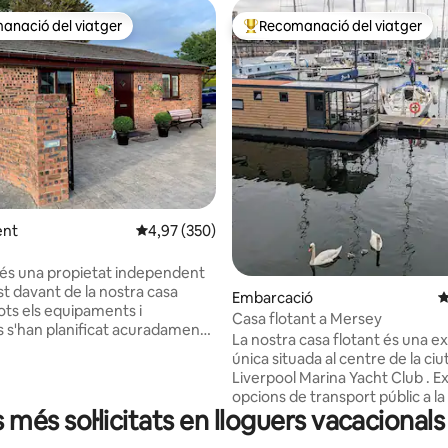
anació del viatger
Recomanació del viatger
ls recomanacions dels viatgers
Principals recomanacions dels 
a d'un total de 5; 624 avaluacions
ent
4,97 de puntuació mitjana d'un total de 5; 350
4,97 (350)
és una propietat independent
st davant de la nostra casa
Embarcació
4
Casa flotant a Mersey
s s'han planificat acuradament
La nostra casa flotant és una e
tir que gaudeixis d'una estada
única situada al centre de la ciut
Liverpool Marina Yacht Club . Excel·lents
t «king size» de luxe, una sala
opcions de transport públic a la
erta amb televisor intel·ligent,
s més sol·licitats en lloguers vacaciona
casa i una gran quantitat de bar
 per a nits acollidores i
restaurants, botigues i atraccio
 elèctrica. El bany té una dutxa