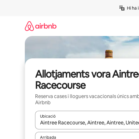
Salta
Hi ha 
Allotjaments vora Aintr
Racecourse
Reserva cases i lloguers vacacionals únics am
Airbnb
Ubicació
Quan els resultats estiguin disponibles, podràs naveg
Arribada