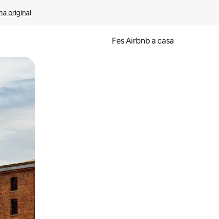
ma original
Fes Airbnb a casa
oc a la pantalla o fent-hi lliscar el dit.