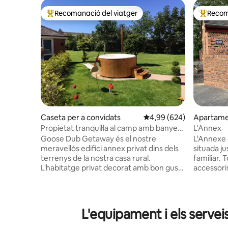
Recomanació del viatger
Recom
Principals recomanacions dels viatgers
Principa
Caseta per a convidats
4,99 de puntuació mitjan
4,99 (624)
Apartam
Propietat tranquil·la al camp amb banyera
L'Annex
d'hidromassatge sueca
Goose Dub Getaway és el nostre
L'Annexe 
meravellós edifici annex privat dins dels
situada ju
terrenys de la nostra casa rural.
familiar. Tots els equipaments i
L'habitatge privat decorat amb bon gust
accessori
està ben equipat amb bany i cuina
per garan
moderns. La nostra banyera
còmoda. Hi ha un dormitori doble gran
d'hidromassatge sueca està climatitzada
amb un lli
a través d'una estufa de llenya, sense
d'estar ob
L'equipament i els servei
elèctrica, sense bombolles, pau i
llar de foc
tranquil·litat, una manera fabulosa de
calefacció