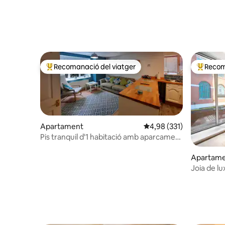
Recomanació del viatger
Recom
Principals recomanacions dels viatgers
Principa
Apartament
4,98 de puntuació mitjan
4,98 (331)
Pis tranquil d'1 habitació amb aparcament
fora de la carretera
Apartam
Joia de lu
Ubicació p