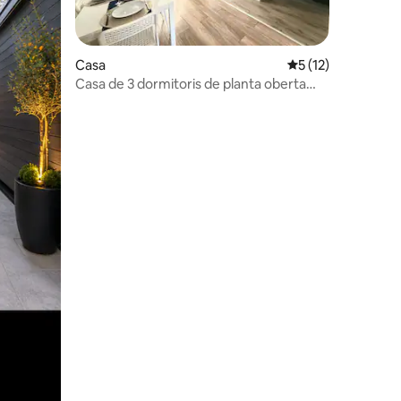
Casa
5 de puntuació mitj
5 (12)
Casa de 3 dormitoris de planta oberta
impressionant - Entrada i jardí
 avaluacions