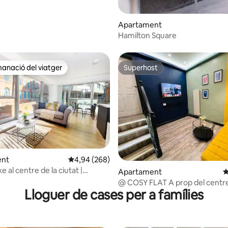
Apartament
Hamilton Square
anació del viatger
Superhost
ls recomanacions dels viatgers
Superhost
a d'un total de 5; 331 avaluacions
ent
4,94 de puntuació mitjana d'un total de 5; 268
4,94 (268)
xe al centre de la ciutat |
Apartament
4
rivilegiada
@ COSY FLAT A prop del centre
Lloguer de cases per a famílies
l'estadi @Aparcament GRATUÏ