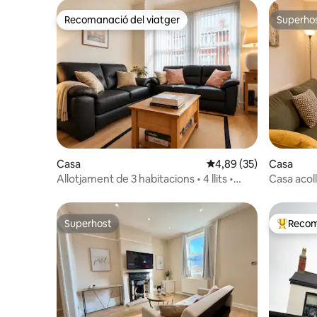
Recomanació del viatger
Superho
Recomanació del viatger
Superho
Casa
4,89 de puntuació mitja
4,89 (35)
Casa
Allotjament de 3 habitacions • 4 llits •
Casa acol
Aparcament • Rentadora i assecadora
aparcamen
Superhost
Recom
Superhost
Principa