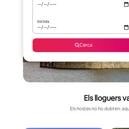
Sortida
Cerca
Els lloguers 
Els hostes no ho dubten: aqu